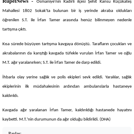
RûpelNews -
Osmaniye'nin Kadirli ilçesi Şehit Kansu Küçükateş
Mahallesi 1802 Sokak'ta bulunan bir iş yerinde akraba oldukları
öğrenilen S.T. ile İrfan Tamer arasında henüz bilinmeyen nedenle
tartışma çıktı.
Kısa sürede büyüyen tartışma kavgaya dönüştü. Tarafların çocukları ve
akrabalarının da karıştığı kavgada tüfekle vurulan İrfan Tamer ve oğlu
M.T. ağır yaralanırken; S.T. ile İrfan Tamer de darp edildi.
İhbarla olay yerine sağlık ve polis ekipleri sevk edildi. Yaralılar, sağlık
ekiplerinin ilk müdahalesinin ardından ambulanslarla hastaneye
kaldırıldı.
Kavgada ağır yaralanan İrfan Tamer, kaldırıldığı hastanede hayatını
kaybetti. M.T.'nin durumunun da ağır olduğu bildirildi. (DHA)
Paylaş: