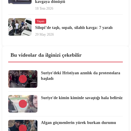
kavgaya dönüştü
18 Tem 2026
Yaşam
Silopi’de taşlı, sopalı, silahlı kavga: 7 yaralı
29 May 2026
Bu videolar da ilginizi çekebilir
Suriye'deki Hristiyan azınlık da protestolara
başladı
Suriye'de kimin kiminle savaştığı hala belirsiz
Afgan göçmenlerin yürek burkan durumu