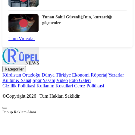
Yunan Sahil Güvenliği'nin, kurtardığı
göçmenler
Tüm Videolar
Kategoriler
Kürdistan
Ortadoğu
Dünya
Türkiye
Ekonomi
Röportaj
Yazarlar
Kültür & Sanat
Spor
Yaşam
Video
Foto Galeri
Gizlilik Politikasi
Kullanim Kosullari
Cerez Politikasi
©Copyright 2026 | Tum Haklari Saklidir.
Popup Reklam Alanı