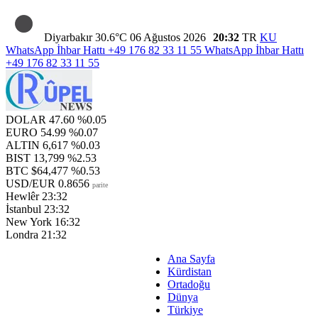
Diyarbakır
30.6°C
06 Ağustos 2026
20:32
TR
KU
WhatsApp İhbar Hattı
+49 176 82 33 11 55
WhatsApp İhbar Hattı
+49 176 82 33 11 55
DOLAR
47.60
%0.05
EURO
54.99
%0.07
ALTIN
6,617
%0.03
BIST
13,799
%2.53
BTC
$64,477
%0.53
USD/EUR
0.8656
parite
Hewlêr
23:32
İstanbul
23:32
New York
16:32
Londra
21:32
Ana Sayfa
Kürdistan
Ortadoğu
Dünya
Türkiye