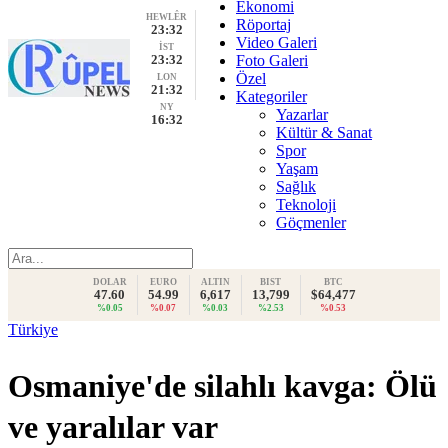
Ekonomi
HEWLÊR
Röportaj
23:32
Video Galeri
İST
23:32
Foto Galeri
Özel
LON
21:32
Kategoriler
NY
Yazarlar
16:32
Kültür & Sanat
Spor
Yaşam
Sağlık
Teknoloji
Göçmenler
DOLAR
EURO
ALTIN
BIST
BTC
47.60
54.99
6,617
13,799
$64,477
%0.05
%0.07
%0.03
%2.53
%0.53
Türkiye
Osmaniye'de silahlı kavga: Ölü
ve yaralılar var