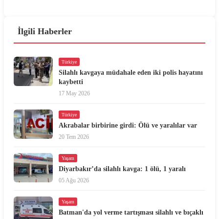
İlgili Haberler
Türkiye
Silahlı kavgaya müdahale eden iki polis hayatını
kaybetti
17 May 2026
Türkiye
Akrabalar birbirine girdi: Ölü ve yaralılar var
20 Tem 2026
Yaşam
Diyarbakır’da silahlı kavga: 1 ölü, 1 yaralı
05 Ağu 2026
Yaşam
Batman'da yol verme tartışması silahlı ve bıçaklı