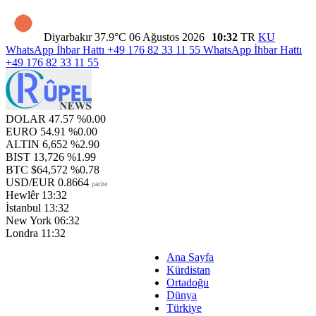
Diyarbakır
37.9°C
06 Ağustos 2026
10:32
TR
KU
WhatsApp İhbar Hattı
+49 176 82 33 11 55
WhatsApp İhbar Hattı
+49 176 82 33 11 55
DOLAR
47.57
%0.00
EURO
54.91
%0.00
ALTIN
6,652
%2.90
BIST
13,726
%1.99
BTC
$64,572
%0.78
USD/EUR
0.8664
parite
Hewlêr
13:32
İstanbul
13:32
New York
06:32
Londra
11:32
Ana Sayfa
Kürdistan
Ortadoğu
Dünya
Türkiye