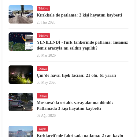
Türkiye
Kırıkkale'de patlama: 2 kişi hayatını kaybetti
23 Haz 2026
Türkiye
YENİLENDİ -Türk tankerinde patlama: İnsansız
deniz aracıyla mı saldırı yapıldı?
26 Mar 2026
Dünya
Çin’de havai fişek faciası: 21 ölü, 61 yaralı
05 May 2026
Dünya
Moskova'da ortalık savaş alanına döndü:
Patlamada 3 kişi hayatını kaybetti
02 Ağu 2026
Yaşam
Kırklareli'nde fabrikada patlama: 2 can kaybı