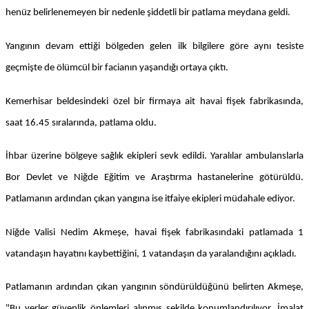
henüz belirlenemeyen bir nedenle şiddetli bir patlama meydana geldi.
Yangının devam ettiği bölgeden gelen ilk bilgilere göre aynı tesiste
geçmişte de ölümcül bir facianın yaşandığı ortaya çıktı.
Kemerhisar beldesindeki özel bir firmaya ait havai fişek fabrikasında,
saat 16.45 sıralarında, patlama oldu.
İhbar üzerine bölgeye sağlık ekipleri sevk edildi. Yaralılar ambulanslarla
Bor Devlet ve Niğde Eğitim ve Araştırma hastanelerine götürüldü.
Patlamanın ardından çıkan yangına ise itfaiye ekipleri müdahale ediyor.
Niğde Valisi Nedim Akmeşe, havai fişek fabrikasındaki patlamada 1
vatandaşın hayatını kaybettiğini, 1 vatandaşın da yaralandığını açıkladı.
Patlamanın ardından çıkan yangının söndürüldüğünü belirten Akmeşe,
"Bu yerler güvenlik önlemleri alınmış şekilde konumlandırılıyor. İmalat