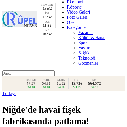
Ekonomi
HEWLÊR
Röportaj
13:32
Video Galeri
İST
13:32
Foto Galeri
Özel
LON
11:32
Kategoriler
NY
Yazarlar
06:32
Kültür & Sanat
Spor
Yaşam
Sağlık
Teknoloji
Göçmenler
DOLAR
EURO
ALTIN
BIST
BTC
47.57
54.91
6,652
13,726
$64,572
%0.00
%0.00
%2.90
%1.99
%0.78
Türkiye
Niğde'de havai fişek
fabrikasında patlama!