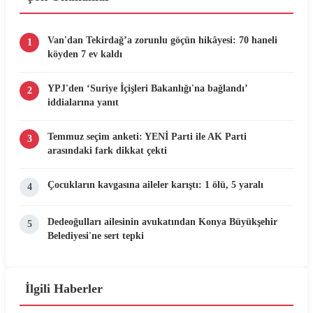
Van'dan Tekirdağ’a zorunlu göçün hikâyesi: 70 haneli
1
köyden 7 ev kaldı
YPJ'den ‘Suriye İçişleri Bakanlığı'na bağlandı’
2
iddialarına yanıt
Temmuz seçim anketi: YENİ Parti ile AK Parti
3
arasındaki fark dikkat çekti
Çocukların kavgasına aileler karıştı: 1 ölü, 5 yaralı
4
Dedeoğulları ailesinin avukatından Konya Büyükşehir
5
Belediyesi'ne sert tepki
İlgili Haberler