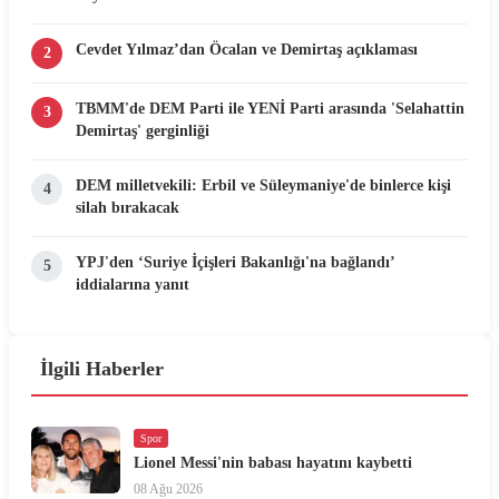
Cevdet Yılmaz’dan Öcalan ve Demirtaş açıklaması
2
TBMM'de DEM Parti ile YENİ Parti arasında 'Selahattin
3
Demirtaş' gerginliği
DEM milletvekili: Erbil ve Süleymaniye'de binlerce kişi
4
silah bırakacak
YPJ'den ‘Suriye İçişleri Bakanlığı'na bağlandı’
5
iddialarına yanıt
İlgili Haberler
Spor
Lionel Messi'nin babası hayatını kaybetti
08 Ağu 2026