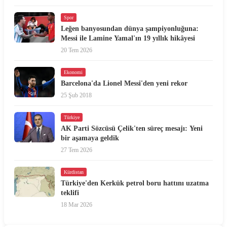
Spor
Leğen banyosundan dünya şampiyonluğuna:
Messi ile Lamine Yamal'ın 19 yıllık hikâyesi
20 Tem 2026
Ekonomi
Barcelona'da Lionel Messi'den yeni rekor
25 Şub 2018
Türkiye
AK Parti Sözcüsü Çelik'ten süreç mesajı: Yeni
bir aşamaya geldik
27 Tem 2026
Kürdistan
Türkiye'den Kerkük petrol boru hattını uzatma
teklifi
18 Mar 2026