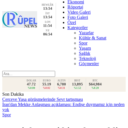
Ekonomi
HEWLÊR
Röportaj
13:54
Video Galeri
İST
13:54
Foto Galeri
Özel
LON
11:54
Kategoriler
NY
Yazarlar
06:54
Kültür & Sanat
Spor
Yaşam
Sağlık
Teknoloji
Göçmenler
DOLAR
EURO
ALTIN
BIST
BTC
47.72
55.19
6,780
13,895
$64,984
%0.00
%0.02
%0.31
%1.52
%0.20
Son Dakika
Çerçeve Yasa görüşmelerinde Sevr tartışması
İran'dan Mekke Anlaşması açıklaması: Endişe duymamız için neden
yok
Spor