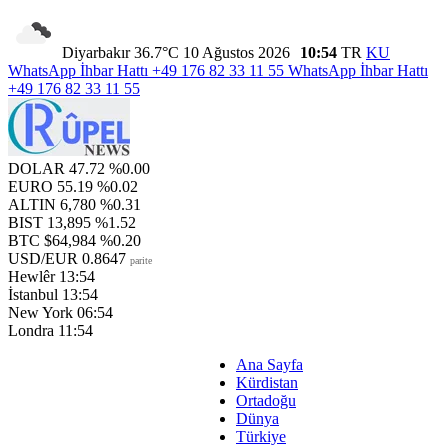
Diyarbakır
36.7°C
10 Ağustos 2026
10:54
TR
KU
WhatsApp İhbar Hattı
+49 176 82 33 11 55
WhatsApp İhbar Hattı
+49 176 82 33 11 55
DOLAR
47.72
%0.00
EURO
55.19
%0.02
ALTIN
6,780
%0.31
BIST
13,895
%1.52
BTC
$64,984
%0.20
USD/EUR
0.8647
parite
Hewlêr
13:54
İstanbul
13:54
New York
06:54
Londra
11:54
Ana Sayfa
Kürdistan
Ortadoğu
Dünya
Türkiye