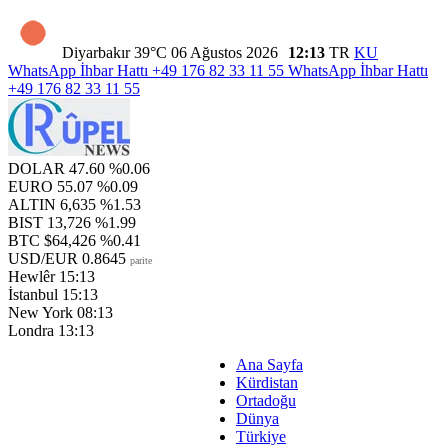
Diyarbakır
39°C
06 Ağustos 2026
12:13
TR
KU
WhatsApp İhbar Hattı
+49 176 82 33 11 55
WhatsApp İhbar Hattı
+49 176 82 33 11 55
DOLAR
47.60
%0.06
EURO
55.07
%0.09
ALTIN
6,635
%1.53
BIST
13,726
%1.99
BTC
$64,426
%0.41
USD/EUR
0.8645
parite
Hewlêr
15:13
İstanbul
15:13
New York
08:13
Londra
13:13
Ana Sayfa
Kürdistan
Ortadoğu
Dünya
Türkiye