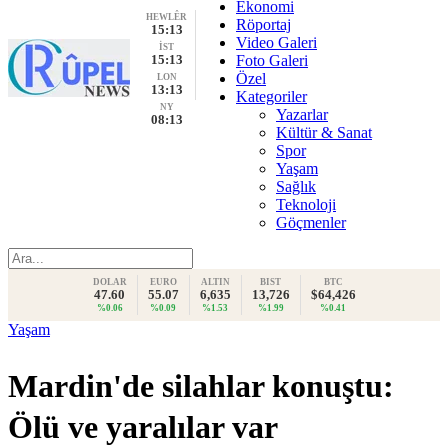
Ekonomi
HEWLÊR
Röportaj
15:13
Video Galeri
İST
15:13
Foto Galeri
Özel
LON
13:13
Kategoriler
NY
Yazarlar
08:13
Kültür & Sanat
Spor
Yaşam
Sağlık
Teknoloji
Göçmenler
DOLAR
EURO
ALTIN
BIST
BTC
47.60
55.07
6,635
13,726
$64,426
%0.06
%0.09
%1.53
%1.99
%0.41
Yaşam
Mardin'de silahlar konuştu:
Ölü ve yaralılar var