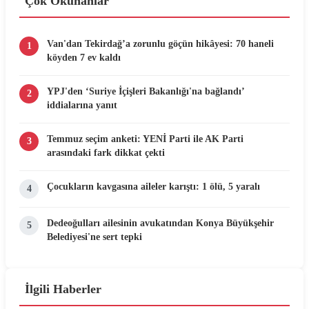
Çok Okunanlar
Van'dan Tekirdağ’a zorunlu göçün hikâyesi: 70 haneli
1
köyden 7 ev kaldı
YPJ'den ‘Suriye İçişleri Bakanlığı'na bağlandı’
2
iddialarına yanıt
Temmuz seçim anketi: YENİ Parti ile AK Parti
3
arasındaki fark dikkat çekti
Çocukların kavgasına aileler karıştı: 1 ölü, 5 yaralı
4
Dedeoğulları ailesinin avukatından Konya Büyükşehir
5
Belediyesi'ne sert tepki
İlgili Haberler