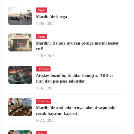
Yaşam
Mardin'de kavga
30 Tem 2026
Yaşam
Mardin: Damda uyuyan çocuğa mermi isabet
etti!
19 Tem 2026
Ortadoğu
Ateşkes bozuldu, silahlar konuştu: ABD ve
İran'dan peş peşe saldırılar
08 Tem 2026
Kürdistan
Mardin'de arabada uyuyakalan 4 yaşındaki
çocuk hayatını kaybetti
03 Ağu 2026
Dünya