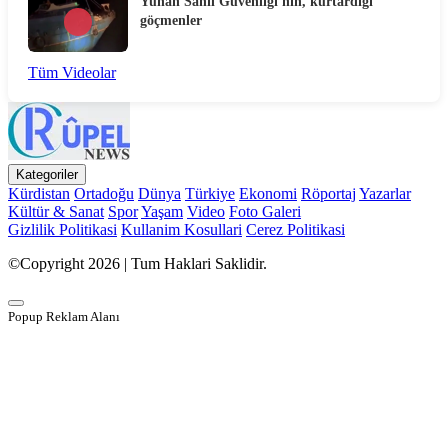
Yunan Sahil Güvenliği'nin, kurtardığı
göçmenler
Tüm Videolar
Kategoriler
Kürdistan
Ortadoğu
Dünya
Türkiye
Ekonomi
Röportaj
Yazarlar
Kültür & Sanat
Spor
Yaşam
Video
Foto Galeri
Gizlilik Politikasi
Kullanim Kosullari
Cerez Politikasi
©Copyright 2026 | Tum Haklari Saklidir.
Popup Reklam Alanı