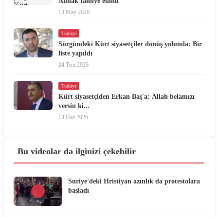
Alinak tahliye edildi
13 May 2020
Türkiye
Sürgündeki Kürt siyasetçiler dönüş yolunda: Bir
liste yapıldı
24 Tem 2026
Türkiye
Kürt siyasetçiden Erkan Baş'a: Allah belamızı
versin ki...
13 Haz 2026
Bu videolar da ilginizi çekebilir
Suriye'deki Hristiyan azınlık da protestolara
başladı