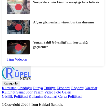
Suriye'de kimin kiminle savaştığı hala belirsiz
Afgan göçmenlerin yürek burkan durumu
Yunan Sahil Güvenliği'nin, kurtardığı
göçmenler
Tüm Videolar
Kategoriler
Kürdistan
Ortadoğu
Dünya
Türkiye
Ekonomi
Röportaj
Yazarlar
Kültür & Sanat
Spor
Yaşam
Video
Foto Galeri
Gizlilik Politikasi
Kullanim Kosullari
Cerez Politikasi
©Copyright 2026 | Tum Haklari Saklidir.