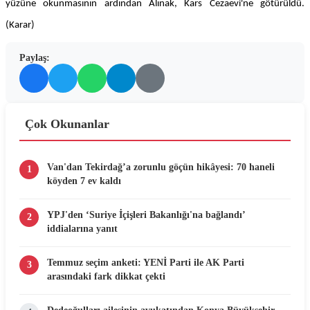
yüzüne okunmasının ardından Alınak, Kars Cezaevi'ne götürüldü.
(Karar)
Paylaş:
Çok Okunanlar
Van'dan Tekirdağ’a zorunlu göçün hikâyesi: 70 haneli
1
köyden 7 ev kaldı
YPJ'den ‘Suriye İçişleri Bakanlığı'na bağlandı’
2
iddialarına yanıt
Temmuz seçim anketi: YENİ Parti ile AK Parti
3
arasındaki fark dikkat çekti
Dedeoğulları ailesinin avukatından Konya Büyükşehir