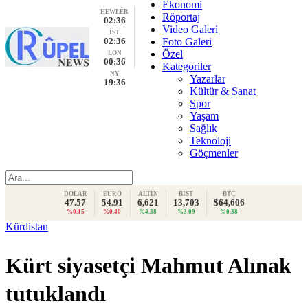
Ekonomi
HEWLÊR
Röportaj
02:36
Video Galeri
İST
02:36
Foto Galeri
Özel
LON
00:36
Kategoriler
NY
Yazarlar
19:36
Kültür & Sanat
Spor
Yaşam
Sağlık
Teknoloji
Göçmenler
DOLAR
EURO
ALTIN
BIST
BTC
47.57
54.91
6,621
13,703
$64,606
%0.15
%0.40
%4.38
%3.09
%0.38
Kürdistan
Kürt siyasetçi Mahmut Alınak
tutuklandı