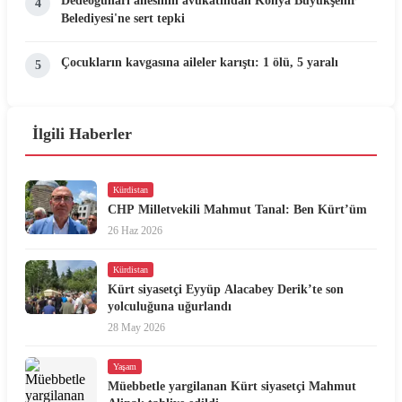
4
Belediyesi'ne sert tepki
Çocukların kavgasına aileler karıştı: 1 ölü, 5 yaralı
5
İlgili Haberler
Kürdistan
CHP Milletvekili Mahmut Tanal: Ben Kürt’üm
26 Haz 2026
Kürdistan
Kürt siyasetçi Eyyüp Alacabey Derik’te son
yolculuğuna uğurlandı
28 May 2026
Yaşam
Müebbetle yargilanan Kürt siyasetçi Mahmut