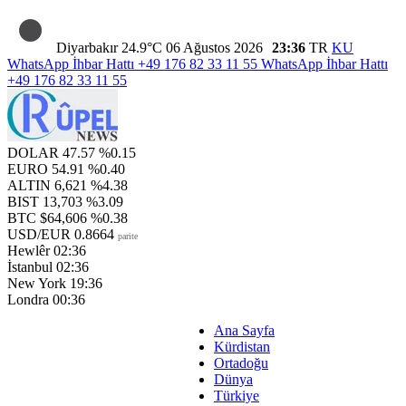
Diyarbakır
24.9°C
06 Ağustos 2026
23:36
TR
KU
WhatsApp İhbar Hattı
+49 176 82 33 11 55
WhatsApp İhbar Hattı
+49 176 82 33 11 55
DOLAR
47.57
%0.15
EURO
54.91
%0.40
ALTIN
6,621
%4.38
BIST
13,703
%3.09
BTC
$64,606
%0.38
USD/EUR
0.8664
parite
Hewlêr
02:36
İstanbul
02:36
New York
19:36
Londra
00:36
Ana Sayfa
Kürdistan
Ortadoğu
Dünya
Türkiye