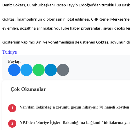
Deniz Göktaş, Cumhurbaşkanı Recep Tayyip Erdoğan'dan tutuklu İBB Başkan
Göktaş; İmamoğlu'nun diplomasının iptal edilmesi, CHP Genel Merkezi'ne 'm
eylemleri, gözaltına alınmalar, YouTube haber programları, siyasi ideolojil
Gösterinin yapımcılığını ve yönetmenliğini de üstlenen Göktaş, şovunun dijit
Türkiye
Paylaş:
Çok Okunanlar
Van'dan Tekirdağ’a zorunlu göçün hikâyesi: 70 haneli köyden 
1
YPJ'den ‘Suriye İçişleri Bakanlığı'na bağlandı’ iddialarına yan
2