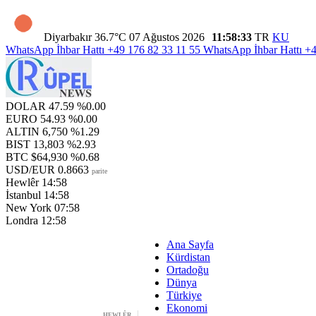
Diyarbakır
36.7°C
07 Ağustos 2026
11:58:34
TR
KU
WhatsApp İhbar Hattı
+49 176 82 33 11 55
WhatsApp İhbar Hattı
+4
DOLAR
47.59
%0.00
EURO
54.93
%0.00
ALTIN
6,750
%1.29
BIST
13,803
%2.93
BTC
$64,930
%0.68
USD/EUR
0.8663
parite
Hewlêr
14:58
İstanbul
14:58
New York
07:58
Londra
12:58
Ana Sayfa
Kürdistan
Ortadoğu
Dünya
Türkiye
Ekonomi
HEWLÊR