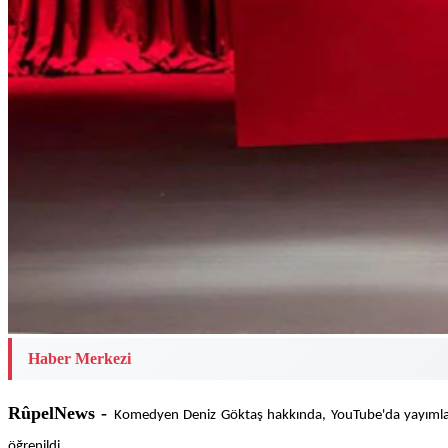
Haber Merkezi
RûpelNews -
Komedyen Deniz Göktaş hakkında, YouTube'da yayımlanan
öğrenildi.