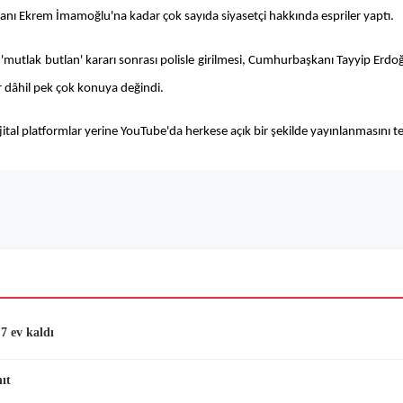
ı Ekrem İmamoğlu'na kadar çok sayıda siyasetçi hakkında espriler yaptı.
utlak butlan' kararı sonrası polisle girilmesi, Cumhurbaşkanı Tayyip Erdoğa
er dâhil pek çok konuya değindi.
al platformlar yerine YouTube'da herkese açık bir şekilde yayınlanmasını terci
7 ev kaldı
ıt