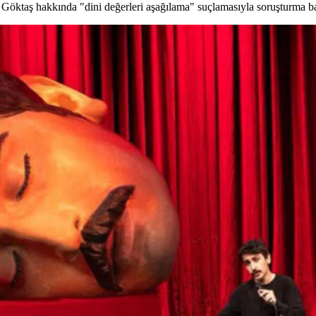
ktaş hakkında "dini değerleri aşağılama" suçlamasıyla soruşturma başl