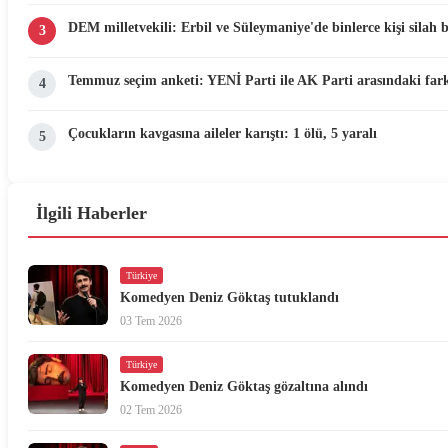
DEM milletvekili: Erbil ve Süleymaniye'de binlerce kişi silah 
3
Temmuz seçim anketi: YENİ Parti ile AK Parti arasındaki fark
4
Çocukların kavgasına aileler karıştı: 1 ölü, 5 yaralı
5
İlgili Haberler
Türkiye
Komedyen Deniz Göktaş tutuklandı
03 Tem 2026
Türkiye
Komedyen Deniz Göktaş gözaltına alındı
02 Tem 2026