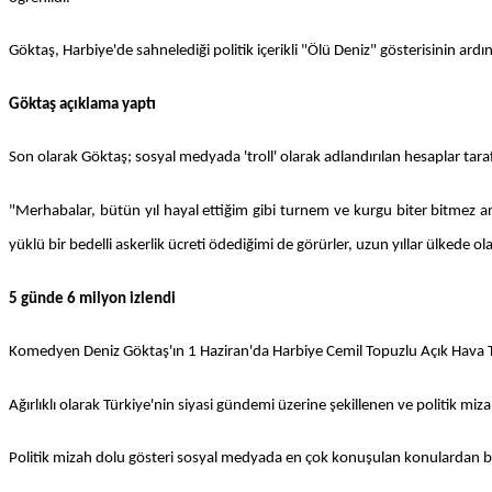
Göktaş, Harbiye'de sahnelediği politik içerikli "Ölü Deniz" gösterisinin ardı
Göktaş açıklama yaptı
Son olarak Göktaş; sosyal medyada 'troll' olarak adlandırılan hesaplar tarafın
"Merhabalar, bütün yıl hayal ettiğim gibi turnem ve kurgu biter bitmez a
yüklü bir bedelli askerlik ücreti ödediğimi de görürler, uzun yıllar ülkede 
5 günde 6 milyon izlendi
Komedyen Deniz Göktaş'ın 1 Haziran'da Harbiye Cemil Topuzlu Açık Hava Tiy
Ağırlıklı olarak Türkiye'nin siyasi gündemi üzerine şekillenen ve politik mi
Politik mizah dolu gösteri sosyal medyada en çok konuşulan konulardan bi