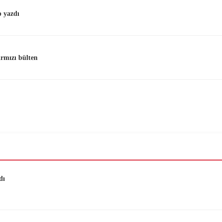
 yazdı
ırmızı bülten
dı