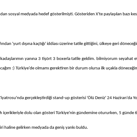
ndan sosyal medyada hedef gösterilmişti. Gösteriden X'te paylaşılan bazı kesitl
dan 'yurt dışına kaçtığı' iddiası üzerine tatile gittiğini, ülkeye geri döneceği
rkadaşlarımın yanına 3 tişört 3 boxerla tatile geldim. bilmiyorum seyahat e
olacağım :) Türkiye’de olmamı gerektiren bir durum olursa ilk uçakla döneceğim,
atrosu'nda gerçekleştirdiği stand-up gösterisi 'Ölü Deniz' 24 Haziran'da Y
zah içerikleriyle dolu olan gösteri Türkiye'nin gündemine otururken, 5 günde 6
ri haline gelirken medyada da geniş yankı buldu.