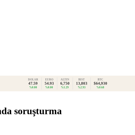
DOLAR
EURO
ALTIN
BIST
BTC
47.59
54.93
6,750
13,803
$64,930
%0.00
%0.00
%1.29
%2.93
%0.68
nda soruşturma