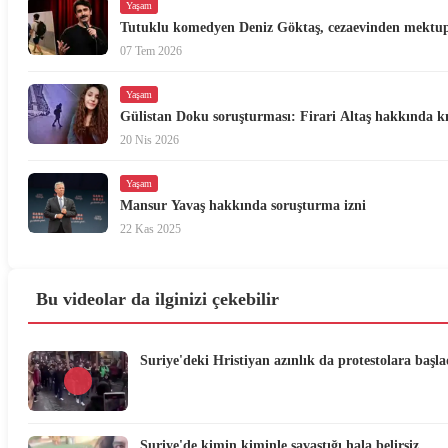
Yaşam
Tutuklu komedyen Deniz Göktaş, cezaevinden mektup
07 Tem 2026
Yaşam
Gülistan Doku soruşturması: Firari Altaş hakkında k
20 Nis 2026
Yaşam
Mansur Yavaş hakkında soruşturma izni
22 Kas 2025
Bu videolar da ilginizi çekebilir
Suriye'deki Hristiyan azınlık da protestolara başla
Suriye'de kimin kiminle savaştığı hala belirsiz