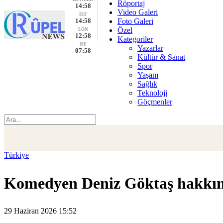
Röportaj
14:58
Video Galeri
İST
14:58
Foto Galeri
Özel
LON
12:58
Kategoriler
NY
Yazarlar
07:58
Kültür & Sanat
Spor
Yaşam
Sağlık
Teknoloji
Göçmenler
Türkiye
Komedyen Deniz Göktaş hakkı
29 Haziran 2026 15:52