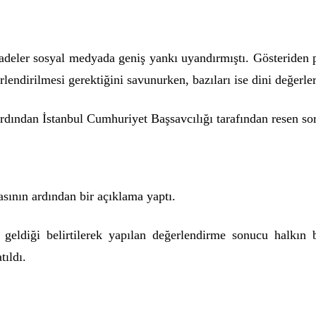
fadeler sosyal medyada geniş yankı uyandırmıştı. Gösteriden p
lendirilmesi gerektiğini savunurken, bazıları ise dini değerler
dından İstanbul Cumhuriyet Başsavcılığı tarafından resen sor
sının ardından bir açıklama yaptı.
ldiği belirtilerek yapılan değerlendirme sonucu halkın b
tıldı.