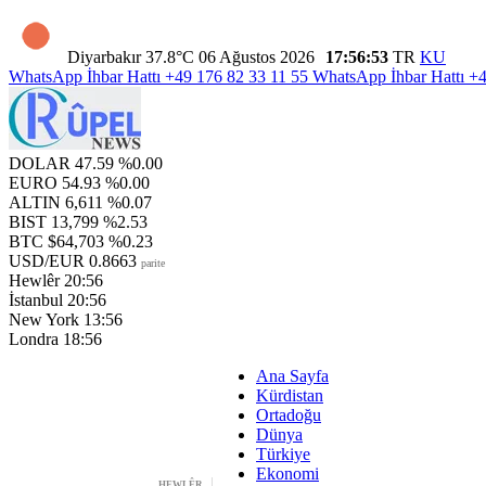
Diyarbakır
37.8°C
06 Ağustos 2026
17:56:54
TR
KU
WhatsApp İhbar Hattı
+49 176 82 33 11 55
WhatsApp İhbar Hattı
+4
DOLAR
47.59
%0.00
EURO
54.93
%0.00
ALTIN
6,611
%0.07
BIST
13,799
%2.53
BTC
$64,703
%0.23
USD/EUR
0.8663
parite
Hewlêr
20:56
İstanbul
20:56
New York
13:56
Londra
18:56
Ana Sayfa
Kürdistan
Ortadoğu
Dünya
Türkiye
Ekonomi
HEWLÊR