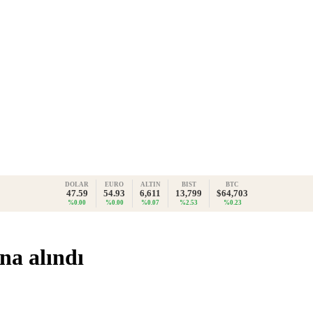
DOLAR
EURO
ALTIN
BIST
BTC
47.59
54.93
6,611
13,799
$64,703
%0.00
%0.00
%0.07
%2.53
%0.23
na alındı