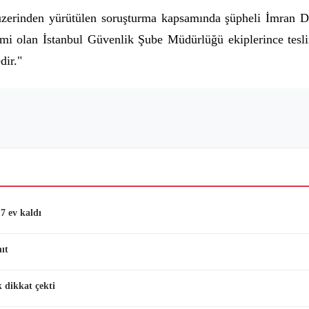
üzerinden yürütülen soruşturma kapsamında şüpheli İmran De
rimi olan İstanbul Güvenlik Şube Müdürlüğü ekiplerince tesl
dir."
7 ev kaldı
ıt
 dikkat çekti