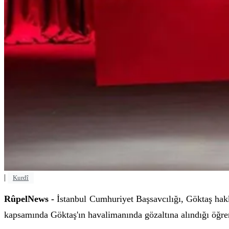
|
Kurdî
RûpelNews -
İstanbul Cumhuriyet Başsavcılığı, Göktaş hakk
kapsamında Göktaş'ın havalimanında gözaltına alındığı öğren