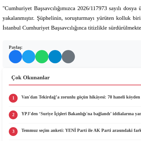
"Cumhuriyet Başsavcılığımızca 2026/117973 sayılı dosya 
yakalanmıştır. Şüphelinin, soruşturmayı yürüten kolluk bi
İstanbul Cumhuriyet Başsavcılığınca titizlikle sürdürülmekte
Paylaş:
Çok Okunanlar
Van'dan Tekirdağ’a zorunlu göçün hikâyesi: 70 haneli köyden 
1
YPJ'den ‘Suriye İçişleri Bakanlığı'na bağlandı’ iddialarına yan
2
Temmuz seçim anketi: YENİ Parti ile AK Parti arasındaki fark
3