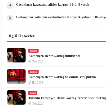
Çocukların kavgasına aileler karıştı: 1 ölü, 5 yaralı
4
Dedeoğulları ailesinin avukatından Konya Büyükşehir Belediyes
5
İlgili Haberler
Türkiye
Komedyen Deniz Göktaş tutuklandı
03 Tem 2026
Türkiye
Komedyen Deniz Göktaş hakkında soruşturma
29 Haz 2026
Yaşam
Tutuklu komedyen Deniz Göktaş, cezaevinden mektup
07 Tem 2026