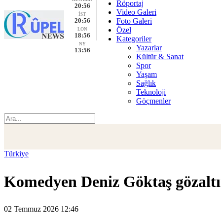
Röportaj
20:56
Video Galeri
İST
20:56
Foto Galeri
Özel
LON
18:56
Kategoriler
NY
Yazarlar
13:56
Kültür & Sanat
Spor
Yaşam
Sağlık
Teknoloji
Göçmenler
Türkiye
Komedyen Deniz Göktaş gözaltı
02 Temmuz 2026 12:46