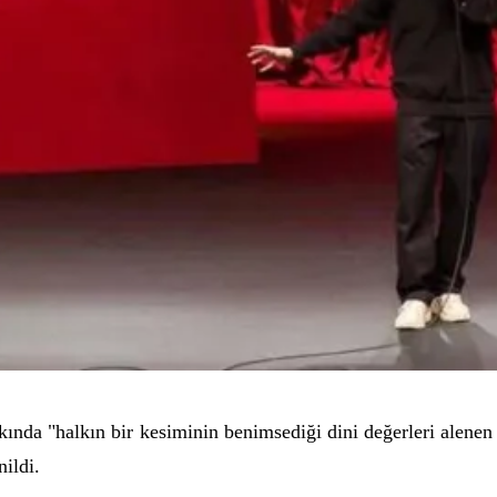
ında "halkın bir kesiminin benimsediği dini değerleri alenen
ildi.