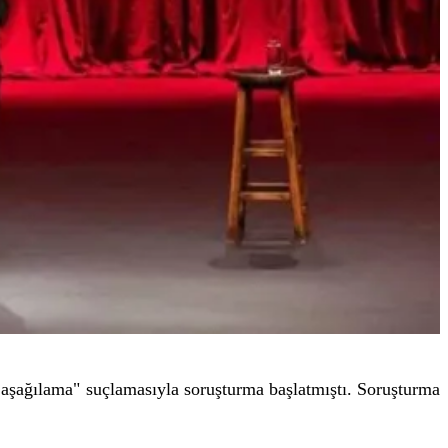
 aşağılama" suçlamasıyla soruşturma başlatmıştı. Soruşturma