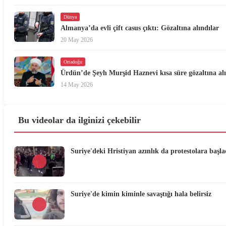
Dünya
Almanya’da evli çift casus çıktı: Gözaltına alındılar
20 May 2026
Ortadoğu
Ürdün’de Şeyh Murşid Haznevi kısa süre gözaltına al
14 May 2026
Bu videolar da ilginizi çekebilir
Suriye'deki Hristiyan azınlık da protestolara başla
Suriye'de kimin kiminle savaştığı hala belirsiz