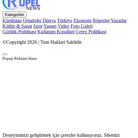
Kategoriler
Kürdistan
Ortadoğu
Dünya
Türkiye
Ekonomi
Röportaj
Yazarlar
Kültür & Sanat
Spor
Yaşam
Video
Foto Galeri
Gizlilik Politikasi
Kullanim Kosullari
Cerez Politikasi
©Copyright 2026 | Tum Haklari Saklidir.
Popup Reklam Alanı
Deneyiminizi geliştirmek için çerezler kullanıyoruz. Sitemizi