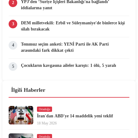
YPJ'den ‘Suriye İçişleri Bakanlığı'na bağlandı’
2
iddialarına yanıt
DEM milletvekili: Erbil ve Süleymaniye'de binlerce kişi
3
silah bırakacak
Temmuz seçim anketi: YENİ Parti ile AK Parti
4
arasındaki fark dikkat çekti
Çocukların kavgasına aileler karıştı: 1 ölü, 5 yaralı
5
İlgili Haberler
Ortadoğu
İran'dan ABD'ye 14 maddelik yeni teklif
18 May 2026
Ortadoğu