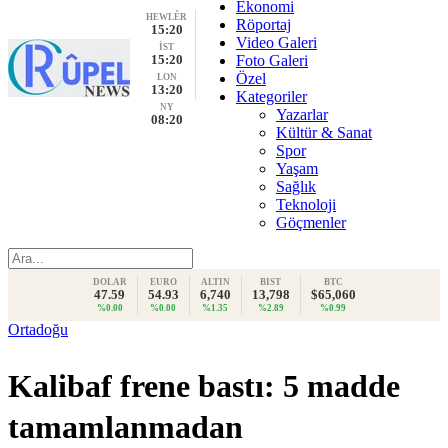
Ekonomi
HEWLÊR
Röportaj
15:20
Video Galeri
İST
15:20
Foto Galeri
Özel
LON
13:20
Kategoriler
NY
Yazarlar
08:20
Kültür & Sanat
Spor
Yaşam
Sağlık
Teknoloji
Göçmenler
DOLAR
EURO
ALTIN
BIST
BTC
47.59
54.93
6,740
13,798
$65,060
%0.00
%0.00
%1.35
%2.89
%0.99
Ortadoğu
Kalibaf frene bastı: 5 madde
tamamlanmadan