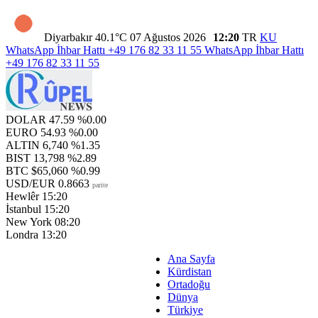
Diyarbakır
40.1°C
07 Ağustos 2026
12:20
TR
KU
WhatsApp İhbar Hattı
+49 176 82 33 11 55
WhatsApp İhbar Hattı
+49 176 82 33 11 55
DOLAR
47.59
%0.00
EURO
54.93
%0.00
ALTIN
6,740
%1.35
BIST
13,798
%2.89
BTC
$65,060
%0.99
USD/EUR
0.8663
parite
Hewlêr
15:20
İstanbul
15:20
New York
08:20
Londra
13:20
Ana Sayfa
Kürdistan
Ortadoğu
Dünya
Türkiye