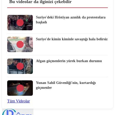
Bu videolar da ilginizi çekebilir
Suriye'deki Hristiyan azınlık da protestolara
başladı
Suriye'de kimin kiminle savaştığı hala belirsiz
Afgan göçmenlerin yürek burkan durumu
Yunan Sahil Güvenliği'nin, kurtardığı
göçmenler
Tüm Videolar