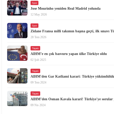
Spor
Jose Mourinho yeniden Real Madrid yolunda
12 May 2026
Spor
Zidane Fransa milli takımın başına geçti, ilk sınavı T
28 Tem 2026
Yaşam
AIHM’e en çok basvuru yapan ülke Türkiye oldu
02 Şub 2025
Yaşam
AIHM'den Gar Katliami karari: Türkiye yükümlülükle
09 Tem 2024
Yaşam
AIHM’den Osman Kavala karari! Türkiye'ye sorular 
09 Nis 2024