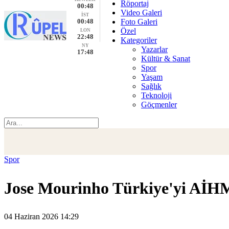
Röportaj
00:48
Video Galeri
İST
00:48
Foto Galeri
Özel
LON
22:48
Kategoriler
NY
Yazarlar
17:48
Kültür & Sanat
Spor
Yaşam
Sağlık
Teknoloji
Göçmenler
Spor
Jose Mourinho Türkiye'yi AİHM'
04 Haziran 2026 14:29