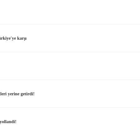
ürkiye'ye karşı
ri yerine getirdi!
yollandi!