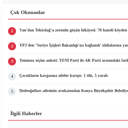
Çok Okunanlar
Van'dan Tekirdağ’a zorunlu göçün hikâyesi: 70 haneli köyden 
1
YPJ'den ‘Suriye İçişleri Bakanlığı'na bağlandı’ iddialarına yan
2
Temmuz seçim anketi: YENİ Parti ile AK Parti arasındaki fark
3
Çocukların kavgasına aileler karıştı: 1 ölü, 5 yaralı
4
Dedeoğulları ailesinin avukatından Konya Büyükşehir Belediyes
5
İlgili Haberler