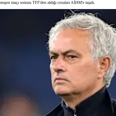
spor maçı sonrası TFF'den aldığı cezaları AİHM'e taşıdı.