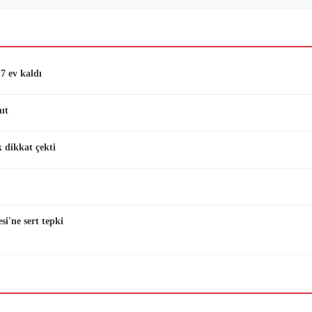
7 ev kaldı
ıt
 dikkat çekti
i'ne sert tepki