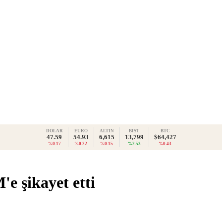
DOLAR
EURO
ALTIN
BIST
BTC
47.59
54.93
6,615
13,799
$64,427
%0.17
%0.22
%0.15
%2.53
%0.43
e şikayet etti