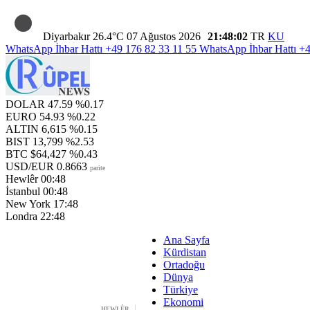
Diyarbakır
26.4°C
07 Ağustos 2026
21:48:03
TR
KU
WhatsApp İhbar Hattı
+49 176 82 33 11 55
WhatsApp İhbar Hattı
+4
DOLAR
47.59
%0.17
EURO
54.93
%0.22
ALTIN
6,615
%0.15
BIST
13,799
%2.53
BTC
$64,427
%0.43
USD/EUR
0.8663
parite
Hewlêr
00:48
İstanbul
00:48
New York
17:48
Londra
22:48
Ana Sayfa
Kürdistan
Ortadoğu
Dünya
Türkiye
Ekonomi
HEWLÊR