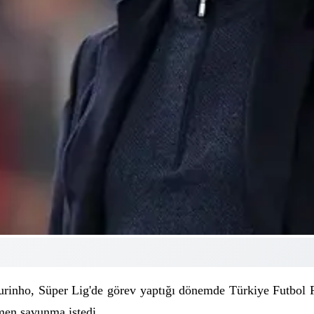
urinho, Süper Lig'de görev yaptığı dönemde Türkiye Futbol F
men savunma istedi.