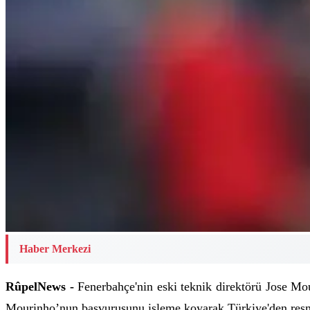
Haber Merkezi
RûpelNews -
Fenerbahçe'nin eski teknik direktörü Jose Mo
Mourinho’nun başvurusunu işleme koyarak Türkiye'den res