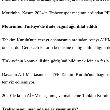
Mourinho, Kasım 2024'te Trabzonspor maçının ardından PFDK 
Mourinho: Türkiye'de ifade özgürlüğü ihlal edildi
Tahkim Kurulu'nun cezayı onamasının ardından rotayı AİHM'e 
öne sürdü. Gerekçeli kararın kendisine tebliğ edilmediğini 
Türkiye’nin konuya ilişkin görüşünü bildirmek için en fazla 
Davanın AİHM'e taşınması TFF Tahkim Kurulu'nun bağımsızlığ
temyiz edilemiyor.
2020'de konu AİHM'e taşınmış ve mahkeme Tahkim Kurulu'n
Trabzonspor maçında neler yaşanmıştı?