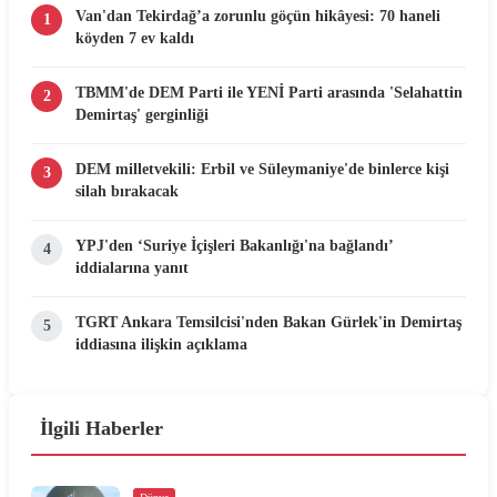
Van'dan Tekirdağ’a zorunlu göçün hikâyesi: 70 haneli
1
köyden 7 ev kaldı
TBMM'de DEM Parti ile YENİ Parti arasında 'Selahattin
2
Demirtaş' gerginliği
DEM milletvekili: Erbil ve Süleymaniye'de binlerce kişi
3
silah bırakacak
YPJ'den ‘Suriye İçişleri Bakanlığı'na bağlandı’
4
iddialarına yanıt
TGRT Ankara Temsilcisi'nden Bakan Gürlek'in Demirtaş
5
iddiasına ilişkin açıklama
İlgili Haberler