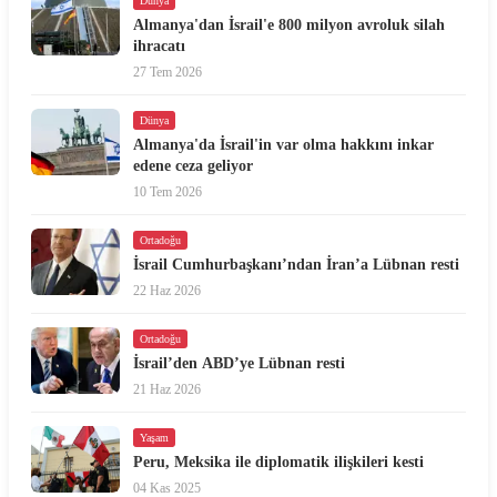
Dünya
Almanya'dan İsrail'e 800 milyon avroluk silah
ihracatı
27 Tem 2026
Dünya
Almanya'da İsrail'in var olma hakkını inkar
edene ceza geliyor
10 Tem 2026
Ortadoğu
İsrail Cumhurbaşkanı’ndan İran’a Lübnan resti
22 Haz 2026
Ortadoğu
İsrail’den ABD’ye Lübnan resti
21 Haz 2026
Yaşam
Peru, Meksika ile diplomatik ilişkileri kesti
04 Kas 2025