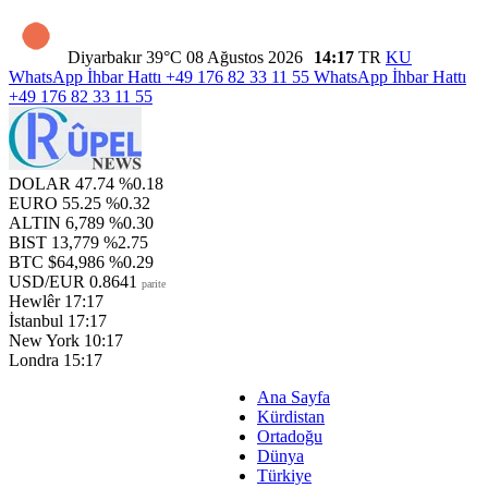
Diyarbakır
39°C
08 Ağustos 2026
14:17
TR
KU
WhatsApp İhbar Hattı
+49 176 82 33 11 55
WhatsApp İhbar Hattı
+49 176 82 33 11 55
DOLAR
47.74
%0.18
EURO
55.25
%0.32
ALTIN
6,789
%0.30
BIST
13,779
%2.75
BTC
$64,986
%0.29
USD/EUR
0.8641
parite
Hewlêr
17:17
İstanbul
17:17
New York
10:17
Londra
15:17
Ana Sayfa
Kürdistan
Ortadoğu
Dünya
Türkiye