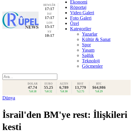
Ekonomi
HEWLÊR
Röportaj
17:17
Video Galeri
İST
17:17
Foto Galeri
Özel
LON
15:17
Kategoriler
NY
Yazarlar
10:17
Kültür & Sanat
Spor
Yaşam
Sağlık
Teknoloji
Göçmenler
DOLAR
EURO
ALTIN
BIST
BTC
47.74
55.25
6,789
13,779
$64,986
%0.18
%0.32
%0.30
%2.75
%0.29
Dünya
İsrail'den BM'ye rest: İlişkileri
kesti