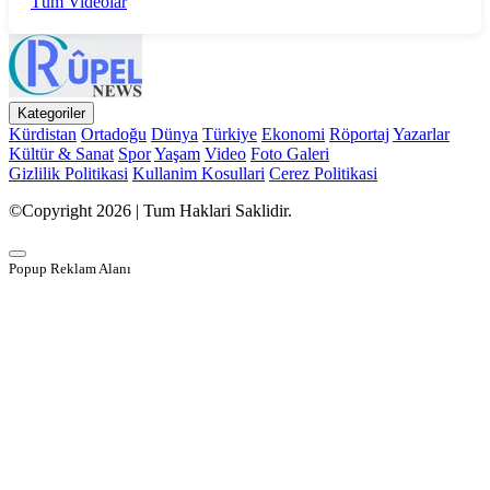
Tüm Videolar
Kategoriler
Kürdistan
Ortadoğu
Dünya
Türkiye
Ekonomi
Röportaj
Yazarlar
Kültür & Sanat
Spor
Yaşam
Video
Foto Galeri
Gizlilik Politikasi
Kullanim Kosullari
Cerez Politikasi
©Copyright 2026 | Tum Haklari Saklidir.
Popup Reklam Alanı