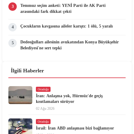
Temmuz seçim anketi: YENİ Parti ile AK Parti
3
arasındaki fark dikkat çekti
Çocukların kavgasına aileler karıştı: 1 ölü, 5 yaralı
4
Dedeoğulları ailesinin avukatından Konya Büyükşehir
5
Belediyesi'ne sert tepki
İlgili Haberler
Ortadoğu
İran: Anlaşma yok, Hürmüz'de geçiş
kısıtlamaları sürüyor
02 Ağu 2026
Ortadoğu
İsrail: İran ABD anlaşması bizi bağlamıyor