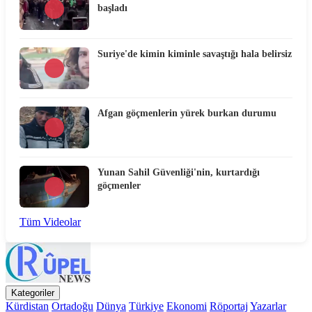
başladı
Suriye'de kimin kiminle savaştığı hala belirsiz
Afgan göçmenlerin yürek burkan durumu
Yunan Sahil Güvenliği'nin, kurtardığı
göçmenler
Tüm Videolar
Kategoriler
Kürdistan
Ortadoğu
Dünya
Türkiye
Ekonomi
Röportaj
Yazarlar