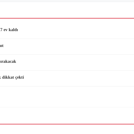
7 ev kaldı
ıt
bırakacak
 dikkat çekti