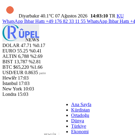
Diyarbakır
40.1°C
07 Ağustos 2026
14:03:11
TR
KU
WhatsApp İhbar Hattı
+49 176 82 33 11 55
WhatsApp İhbar Hattı
+4
DOLAR
47.71
%0.17
EURO
55.25
%0.41
ALTIN
6,788
%2.69
BIST
13,787
%2.81
BTC
$65,220
%1.66
USD/EUR
0.8635
parite
Hewlêr
17:03
İstanbul
17:03
New York
10:03
Londra
15:03
Ana Sayfa
Kürdistan
Ortadoğu
Dünya
Türkiye
Ekonomi
HEWLÊR