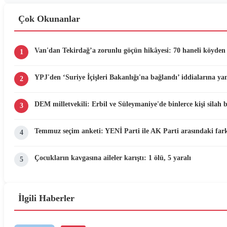
Çok Okunanlar
Van'dan Tekirdağ’a zorunlu göçün hikâyesi: 70 haneli köyden 
1
YPJ'den ‘Suriye İçişleri Bakanlığı'na bağlandı’ iddialarına yan
2
DEM milletvekili: Erbil ve Süleymaniye'de binlerce kişi silah 
3
Temmuz seçim anketi: YENİ Parti ile AK Parti arasındaki fark
4
Çocukların kavgasına aileler karıştı: 1 ölü, 5 yaralı
5
İlgili Haberler