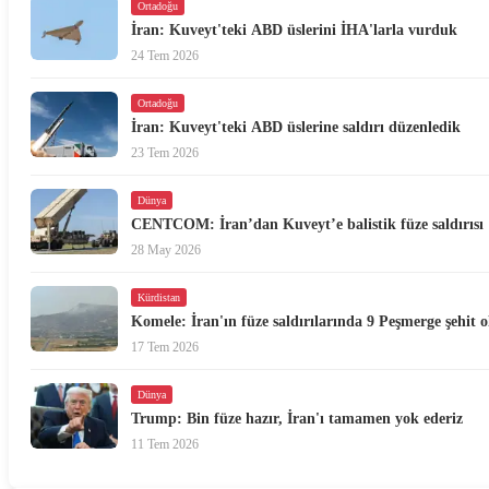
Ortadoğu
İran: Kuveyt'teki ABD üslerini İHA'larla vurduk
24 Tem 2026
Ortadoğu
İran: Kuveyt'teki ABD üslerine saldırı düzenledik
23 Tem 2026
Dünya
CENTCOM: İran’dan Kuveyt’e balistik füze saldırısı
28 May 2026
Kürdistan
Komele: İran'ın füze saldırılarında 9 Peşmerge şehit 
17 Tem 2026
Dünya
Trump: Bin füze hazır, İran'ı tamamen yok ederiz
11 Tem 2026