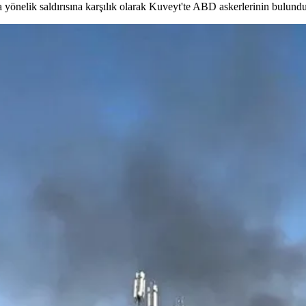
nelik saldırısına karşılık olarak Kuveyt'te ABD askerlerinin bulunduğu a