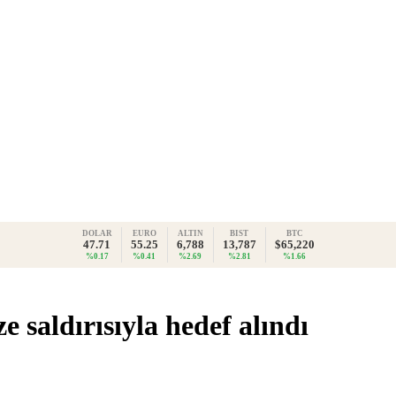
DOLAR
EURO
ALTIN
BIST
BTC
47.71
55.25
6,788
13,787
$65,220
%0.17
%0.41
%2.69
%2.81
%1.66
e saldırısıyla hedef alındı