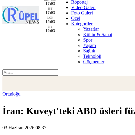
Röportaj
17:03
Video Galeri
İST
17:03
Foto Galeri
Özel
LON
15:03
Kategoriler
NY
Yazarlar
10:03
Kültür & Sanat
Spor
Yaşam
Sağlık
Teknoloji
Göçmenler
Ortadoğu
İran: Kuveyt'teki ABD üsleri füz
03 Haziran 2026 08:37