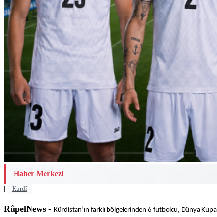
Haber Merkezi
|
Kurdî
RûpelNews -
Kürdistan’ın farklı bölgelerinden 6 futbolcu, Dünya Kupas