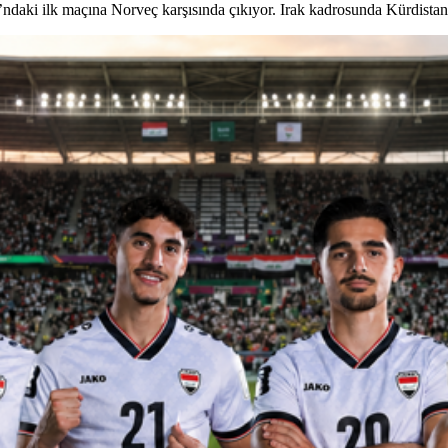
daki ilk maçına Norveç karşısında çıkıyor. Irak kadrosunda Kürdistan Bö