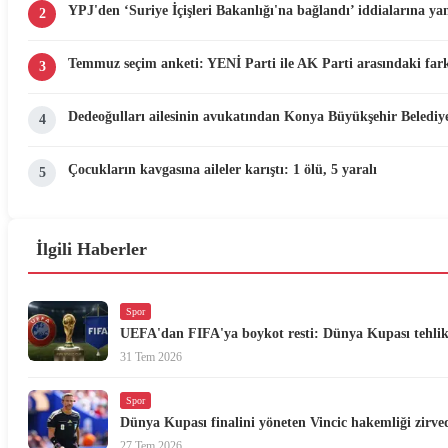
YPJ'den ‘Suriye İçişleri Bakanlığı'na bağlandı’ iddialarına yan
2
Temmuz seçim anketi: YENİ Parti ile AK Parti arasındaki fark
3
Dedeoğulları ailesinin avukatından Konya Büyükşehir Belediyes
4
Çocukların kavgasına aileler karıştı: 1 ölü, 5 yaralı
5
İlgili Haberler
Spor
UEFA'dan FIFA'ya boykot resti: Dünya Kupası tehli
31 Tem 2026
Spor
Dünya Kupası finalini yöneten Vincic hakemliği zirve
27 Tem 2026