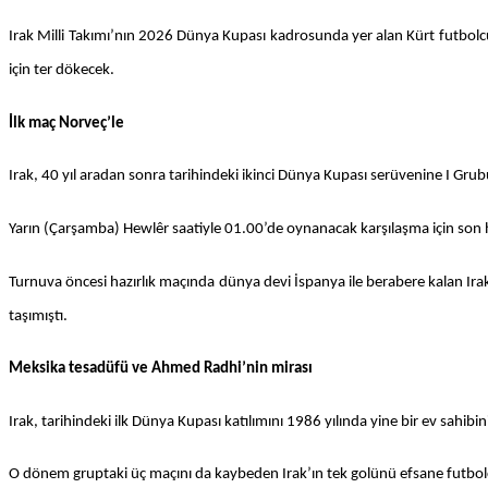
Irak Milli Takımı’nın 2026 Dünya Kupası kadrosunda yer alan Kürt futbol
için ter dökecek.
İlk maç Norveç’le
Irak, 40 yıl aradan sonra tarihindeki ikinci Dünya Kupası serüvenine I Gru
Yarın (Çarşamba) Hewlêr saatiyle 01.00’de oynanacak karşılaşma için son 
Turnuva öncesi hazırlık maçında dünya devi İspanya ile berabere kalan Irak,
taşımıştı.
Meksika tesadüfü ve Ahmed Radhi’nin mirası
Irak, tarihindeki ilk Dünya Kupası katılımını 1986 yılında yine bir ev sahi
O dönem gruptaki üç maçını da kaybeden Irak’ın tek golünü efsane futbo