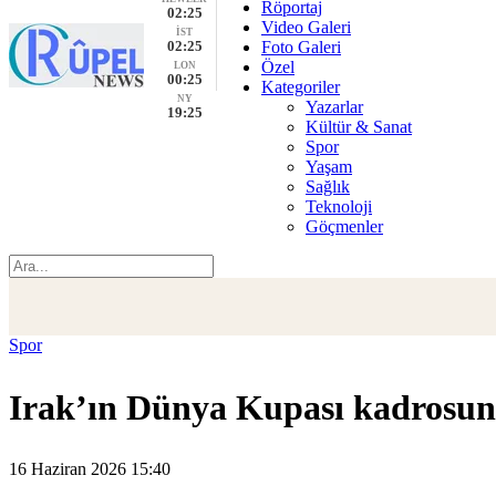
Röportaj
02:25
Video Galeri
İST
02:25
Foto Galeri
Özel
LON
00:25
Kategoriler
NY
Yazarlar
19:25
Kültür & Sanat
Spor
Yaşam
Sağlık
Teknoloji
Göçmenler
Spor
Irak’ın Dünya Kupası kadrosun
16 Haziran 2026 15:40