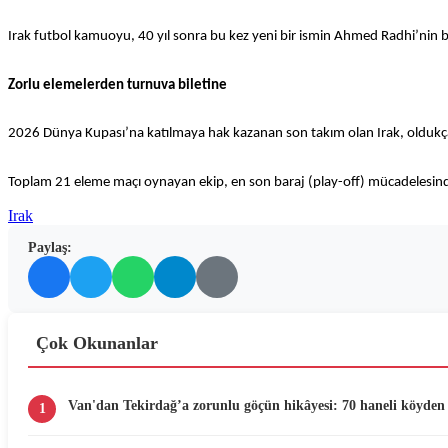
Irak futbol kamuoyu, 40 yıl sonra bu kez yeni bir ismin Ahmed Radhi’nin baş
Zorlu elemelerden turnuva biletine
2026 Dünya Kupası’na katılmaya hak kazanan son takım olan Irak, oldukça 
Toplam 21 eleme maçı oynayan ekip, en son baraj (play-off) mücadelesind
Irak
Paylaş:
Çok Okunanlar
Van'dan Tekirdağ’a zorunlu göçün hikâyesi: 70 haneli köyden 
1