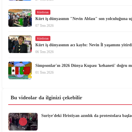
Kürdistan
Kürt iş dünyasının "Nevin Ablası" son yolculuğuna u
07 Tem 2026
Kürdistan
Kürt iş dünyasının acı kaybı: Nevin İl yaşamını yitird
06 Tem 2026
Simpsonlar'ın 2026 Dünya Kupası 'kehaneti' doğru 
01 Tem 2026
Bu videolar da ilginizi çekebilir
Suriye'deki Hristiyan azınlık da protestolara başla