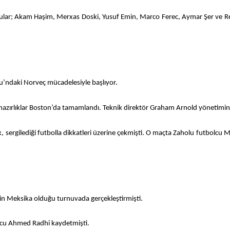
cular; Akam Haşim, Merxas Doski, Yusuf Emin, Marco Ferec, Aymar Şer ve Reb
bu’ndaki Norveç mücadelesiyle başlıyor.
hazırlıklar Boston’da tamamlandı. Teknik direktör Graham Arnold yönetimind
 sergilediği futbolla dikkatleri üzerine çekmişti. O maçta Zaholu futbolcu M
binin Meksika olduğu turnuvada gerçekleştirmişti.
lcu Ahmed Radhi kaydetmişti.