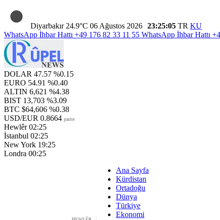
Diyarbakır
24.9°C
06 Ağustos 2026
23:25:06
TR
KU
WhatsApp İhbar Hattı
+49 176 82 33 11 55
WhatsApp İhbar Hattı
+4
DOLAR
47.57
%0.15
EURO
54.91
%0.40
ALTIN
6,621
%4.38
BIST
13,703
%3.09
BTC
$64,606
%0.38
USD/EUR
0.8664
parite
Hewlêr
02:25
İstanbul
02:25
New York
19:25
Londra
00:25
Ana Sayfa
Kürdistan
Ortadoğu
Dünya
Türkiye
Ekonomi
HEWLÊR