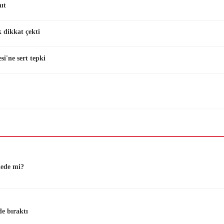
ıt
 dikkat çekti
i'ne sert tepki
kede mi?
de bıraktı