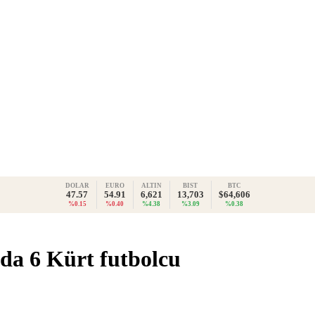
DOLAR
EURO
ALTIN
BIST
BTC
47.57
54.91
6,621
13,703
$64,606
%0.15
%0.40
%4.38
%3.09
%0.38
da 6 Kürt futbolcu