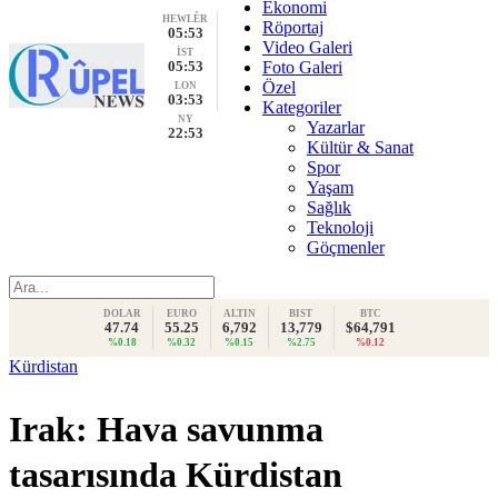
Ekonomi
HEWLÊR
Röportaj
05:53
Video Galeri
İST
05:53
Foto Galeri
Özel
LON
03:53
Kategoriler
NY
Yazarlar
22:53
Kültür & Sanat
Spor
Yaşam
Sağlık
Teknoloji
Göçmenler
DOLAR
EURO
ALTIN
BIST
BTC
47.74
55.25
6,792
13,779
$64,791
%0.18
%0.32
%0.15
%2.75
%0.12
Kürdistan
Irak: Hava savunma
tasarısında Kürdistan