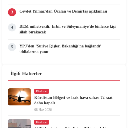
Cevdet Yılmaz’dan Öcalan ve Demirtaş açıklaması
3
DEM milletvekili: Erbil ve Süleymaniye'de binlerce kişi
4
silah bırakacak
YPJ'den ‘Suriye İçişleri Bakanlığı'na bağlandı’
5
iddialarına yanıt
İlgili Haberler
Kürdistan
Kürdistan Bölgesi ve Irak hava sahası 72 saat
daha kapalı
08 Haz 2026
Kürdistan