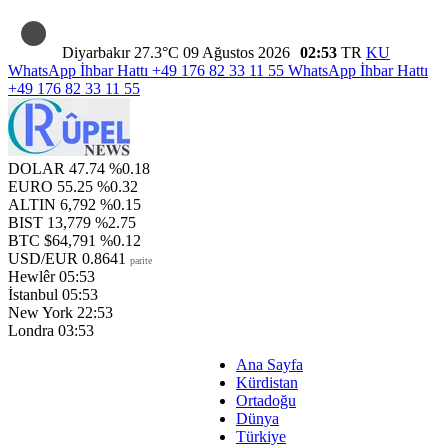
Diyarbakır
27.3°C
09 Ağustos 2026
02:53
TR
KU
WhatsApp İhbar Hattı
+49 176 82 33 11 55
WhatsApp İhbar Hattı
+49 176 82 33 11 55
DOLAR
47.74
%0.18
EURO
55.25
%0.32
ALTIN
6,792
%0.15
BIST
13,779
%2.75
BTC
$64,791
%0.12
USD/EUR
0.8641
parite
Hewlêr
05:53
İstanbul
05:53
New York
22:53
Londra
03:53
Ana Sayfa
Kürdistan
Ortadoğu
Dünya
Türkiye