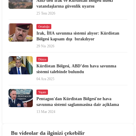
ABD'den Irak ve Kürdistan Bölgesi'ndeki
vatandaşlarına güvenlik uyarısı
25 Tem 2026
Ortadoğu
Irak, İHA savunma sistemi alıyor: Kürdistan
Bölgesi kapsam dışı bırakılıyor
29 Nis 2026
Dünya
Kürdistan Bölgesi, ABD’den hava savunma
sistemi talebinde bulundu
04 Ara 2025
Yaşam
Pentagon'dan Kürdistan Bölgesi'ne hava
savunma sistemi saglanmasina dair açiklama
13 Mar 2024
Bu videolar da ilginizi çekebilir