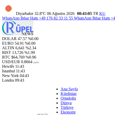
Diyarbakır
32.8°C
06 Ağustos 2026
08:43:06
TR
KU
WhatsApp İhbar Hattı
+49 176 82 33 11 55
WhatsApp İhbar Hattı
+4
DOLAR
47.57
%0.00
EURO
54.91
%0.00
ALTIN
6,641
%2.34
BIST
13,726
%1.99
BTC
$64,769
%0.96
USD/EUR
0.8664
parite
Hewlêr
11:43
İstanbul
11:43
New York
04:43
Londra
09:43
Ana Sayfa
Kürdistan
Ortadoğu
Dünya
Türkiye
Ekonomi
HEWLÊR