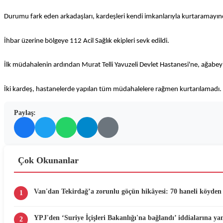
Durumu fark eden arkadaşları, kardeşleri kendi imkanlarıyla kurtaramayınc
İhbar üzerine bölgeye 112 Acil Sağlık ekipleri sevk edildi.
İlk müdahalenin ardından Murat Telli Yavuzeli Devlet Hastanesi'ne, ağabey
İki kardeş, hastanelerde yapılan tüm müdahalelere rağmen kurtarılamadı.
Paylaş:
Çok Okunanlar
Van'dan Tekirdağ’a zorunlu göçün hikâyesi: 70 haneli köyden 
1
YPJ'den ‘Suriye İçişleri Bakanlığı'na bağlandı’ iddialarına yan
2