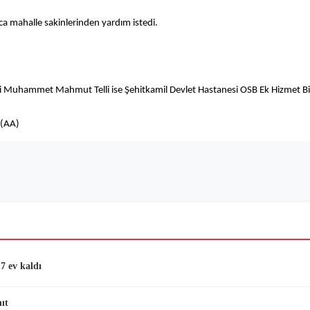
a mahalle sakinlerinden yardım istedi.
i Muhammet Mahmut Telli ise Şehitkamil Devlet Hastanesi OSB Ek Hizmet Bina
 (AA)
7 ev kaldı
ıt