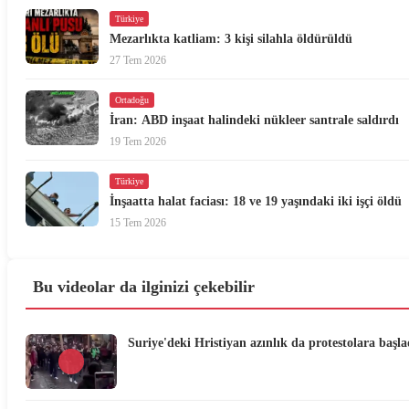
Türkiye
Mezarlıkta katliam: 3 kişi silahla öldürüldü
27 Tem 2026
Ortadoğu
İran: ABD inşaat halindeki nükleer santrale saldırdı
19 Tem 2026
Türkiye
İnşaatta halat faciası: 18 ve 19 yaşındaki iki işçi öldü
15 Tem 2026
Bu videolar da ilginizi çekebilir
Suriye'deki Hristiyan azınlık da protestolara başla