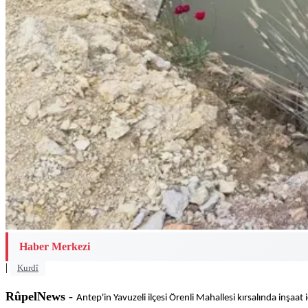
Haber Merkezi
|
Kurdî
RûpelNews -
Antep'in Yavuzeli ilçesi Örenli Mahallesi kırsalında inşaa