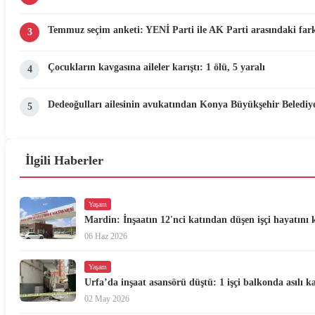
Temmuz seçim anketi: YENİ Parti ile AK Parti arasındaki fark
3
Çocukların kavgasına aileler karıştı: 1 ölü, 5 yaralı
4
Dedeoğulları ailesinin avukatından Konya Büyükşehir Belediyes
5
İlgili Haberler
Yaşam
Mardin: İnşaatın 12'nci katından düşen işçi hayatını 
06 Haz 2026
Yaşam
Urfa’da inşaat asansörü düştü: 1 işçi balkonda asılı k
02 May 2026