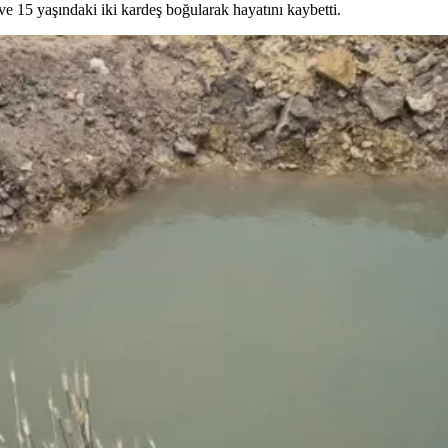
 ve 15 yaşındaki iki kardeş boğularak hayatını kaybetti.