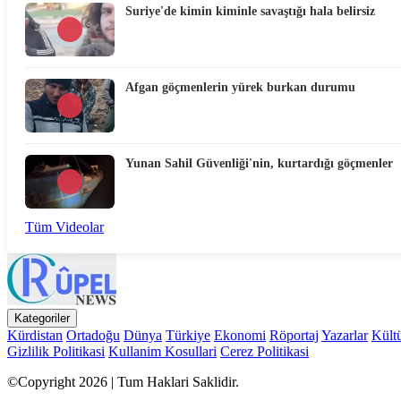
Suriye'de kimin kiminle savaştığı hala belirsiz
Afgan göçmenlerin yürek burkan durumu
Yunan Sahil Güvenliği'nin, kurtardığı göçmenler
Tüm Videolar
Kategoriler
Kürdistan
Ortadoğu
Dünya
Türkiye
Ekonomi
Röportaj
Yazarlar
Kült
Gizlilik Politikasi
Kullanim Kosullari
Cerez Politikasi
©Copyright 2026 | Tum Haklari Saklidir.