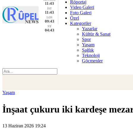
Röportaj
11:43
Video Galeri
İST
11:43
Foto Galeri
Özel
LON
09:43
Kategoriler
NY
Yazarlar
04:43
Kültür & Sanat
Spor
Yaşam
Sağlık
Teknoloji
Göçmenler
Yaşam
İnşaat çukuru iki kardeşe meza
13 Haziran 2026 19:24