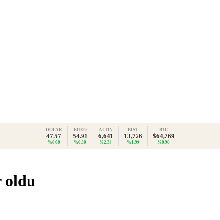
DOLAR
EURO
ALTIN
BIST
BTC
47.57
54.91
6,641
13,726
$64,769
%0.00
%0.00
%2.34
%1.99
%0.96
r oldu