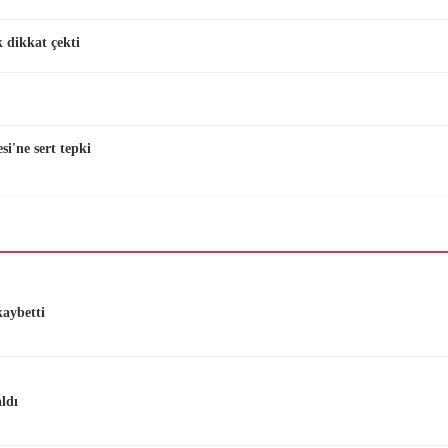
 dikkat çekti
i'ne sert tepki
kaybetti
aldı