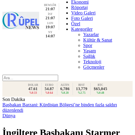
Ekonomi
HEWLÊR
Röportaj
21:07
Video Galeri
İST
21:07
Foto Galeri
Özel
LON
19:07
Kategoriler
NY
Yazarlar
14:07
Kültür & Sanat
Spor
Yaşam
Sağlık
Teknoloji
Göçmenler
DOLAR
EURO
ALTIN
BIST
BTC
47.61
54.87
6,786
13,779
$65,045
%0.33
%0.64
%0.28
%2.75
%0.48
Son Dakika
Başbakan Barzani: Kürdistan Bölgesi’ne binden fazla saldırı
düzenlendi
Dünya
İngiltere Başbakanı Starmer