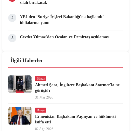
silah bırakacak
YPJ'den ‘Suriye İçişleri Bakanlığı'na bağlandı’
4
iddialarına yanıt
Cevdet Yılmaz’dan Öcalan ve Demirtaş açıklaması
5
İlgili Haberler
Dünya
Ahmed Şara, İngiltere Başbakanı Starmer'la ne
görüştü?
31 Mar 2026
Dünya
Ermenistan Başbakanı Paşinyan ve hükümeti
istifa etti
02 Ağu 2026