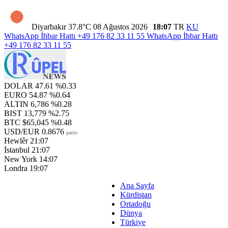
Diyarbakır
37.8°C
08 Ağustos 2026
18:07
TR
KU
WhatsApp İhbar Hattı
+49 176 82 33 11 55
WhatsApp İhbar Hattı
+49 176 82 33 11 55
DOLAR
47.61
%0.33
EURO
54.87
%0.64
ALTIN
6,786
%0.28
BIST
13,779
%2.75
BTC
$65,045
%0.48
USD/EUR
0.8676
parite
Hewlêr
21:07
İstanbul
21:07
New York
14:07
Londra
19:07
Ana Sayfa
Kürdistan
Ortadoğu
Dünya
Türkiye