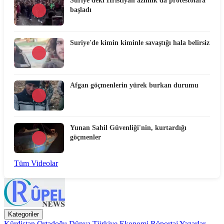
Suriye'deki Hristiyan azınlık da protestolara
başladı
Suriye'de kimin kiminle savaştığı hala belirsiz
Afgan göçmenlerin yürek burkan durumu
Yunan Sahil Güvenliği'nin, kurtardığı
göçmenler
Tüm Videolar
Kategoriler
Kürdistan
Ortadoğu
Dünya
Türkiye
Ekonomi
Röportaj
Yazarlar