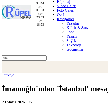
Röportaj
01:53
Video Galeri
İST
01:53
Foto Galeri
Özel
LON
23:53
Kategoriler
NY
Yazarlar
18:53
Kültür & Sanat
Spor
Yaşam
Sağlık
Teknoloji
Göçmenler
Türkiye
İmamoğlu'ndan 'İstanbul' mesa
29 Mayıs 2026 19:28