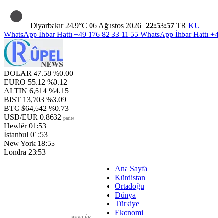
Diyarbakır
24.9°C
06 Ağustos 2026
22:53:57
TR
KU
WhatsApp İhbar Hattı
+49 176 82 33 11 55
WhatsApp İhbar Hattı
+4
DOLAR
47.58
%0.00
EURO
55.12
%0.12
ALTIN
6,614
%4.15
BIST
13,703
%3.09
BTC
$64,642
%0.73
USD/EUR
0.8632
parite
Hewlêr
01:53
İstanbul
01:53
New York
18:53
Londra
23:53
Ana Sayfa
Kürdistan
Ortadoğu
Dünya
Türkiye
Ekonomi
HEWLÊR