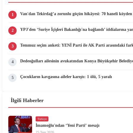
Van'dan Tekirdağ’a zorunlu göçün hikâyesi: 70 haneli köyden 
1
YPJ'den ‘Suriye İçişleri Bakanlığı'na bağlandı’ iddialarına yan
2
Temmuz seçim anketi: YENİ Parti ile AK Parti arasındaki fark
3
Dedeoğulları ailesinin avukatından Konya Büyükşehir Belediyes
4
Çocukların kavgasına aileler karıştı: 1 ölü, 5 yaralı
5
İlgili Haberler
Türkiye
İmamoğlu'ndan ‘Yeni Parti’ mesajı
25 Tem 2026