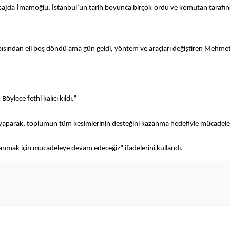
jda İmamoğlu, İstanbul’un tarih boyunca birçok ordu ve komutan tarafından 
sından eli boş döndü ama gün geldi, yöntem ve araçları değiştiren Mehmet f
öylece fethi kalıcı kıldı.”
yaparak, toplumun tüm kesimlerinin desteğini kazanma hedefiyle mücadele e
zanmak için mücadeleye devam edeceğiz” ifadelerini kullandı.