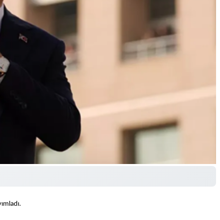
yımladı.