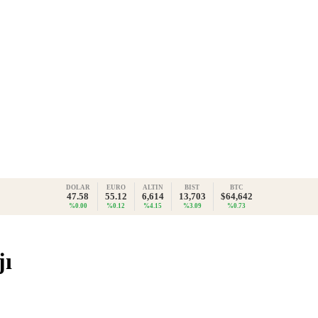
DOLAR
EURO
ALTIN
BIST
BTC
47.58
55.12
6,614
13,703
$64,642
%0.00
%0.12
%4.15
%3.09
%0.73
jı