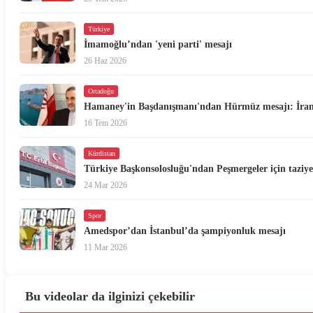
Türkiye
İmamoğlu’ndan 'yeni parti' mesajı
26 Haz 2026
Ortadoğu
Hamaney'in Başdanışmanı'ndan Hürmüz mesajı: İran
16 Tem 2026
Kürdistan
Türkiye Başkonsolosluğu'ndan Peşmergeler için taziye
24 Mar 2026
Spor
Amedspor’dan İstanbul’da şampiyonluk mesajı
11 Mar 2026
Bu videolar da ilginizi çekebilir