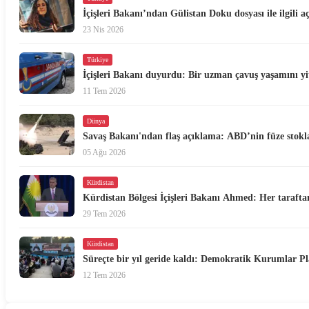
İçişleri Bakanı’ndan Gülistan Doku dosyası ile ilgili 
23 Nis 2026
Türkiye
İçişleri Bakanı duyurdu: Bir uzman çavuş yaşamını yi
11 Tem 2026
Dünya
Savaş Bakanı'ndan flaş açıklama: ABD’nin füze stokl
05 Ağu 2026
Kürdistan
Kürdistan Bölgesi İçişleri Bakanı Ahmed: Her taraftan
29 Tem 2026
Kürdistan
Süreçte bir yıl geride kaldı: Demokratik Kurumlar Pl
12 Tem 2026