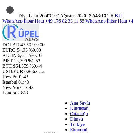
Diyarbakır
26.4°C
07 Ağustos 2026
22:43:13
TR
KU
WhatsApp İhbar Hattı
+49 176 82 33 11 55
WhatsApp İhbar Hattı
+4
DOLAR
47.59
%0.00
EURO
54.93
%0.00
ALTIN
6,611
%0.19
BIST
13,799
%2.53
BTC
$64,359
%0.44
USD/EUR
0.8663
parite
Hewlêr
01:43
İstanbul
01:43
New York
18:43
Londra
23:43
Ana Sayfa
Kürdistan
Ortadoğu
Dünya
Türkiye
Ekonomi
HEWLÊR