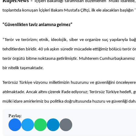
RûpelNews -
İçişleri Bakanlığı tarafından düzenlenen ‘Mülki İdared
toplantıda konuşan İçişleri Bakanı Mustafa Çiftçi, ilk ele alacakları başlığı
“Güvenlikten taviz anlamına gelmez”
“Terör ve terörizm; etnik, ideolojik, siber ve organize suç yapılarıyla b
tehditlerden biridir. 40 yılı aşkın süredir mücadele ettiğimiz bölücü terör
terör örgütü bitme noktasına getirilmiştir. Muhterem Cumhurbaşkanımız R
bir nitelik taşımaktadır.
Terörsüz Türkiye vizyonu milletimizin huzurunu ve güvenliğini önceleyerek, 
atılmaktadır. Ancak altını çizerek ifade ediyoruz; Terörsüz Türkiye hedef
mülki idare amirlerimiz bu politika doğrultusunda huzuru ve güvenliği d
Paylaş: