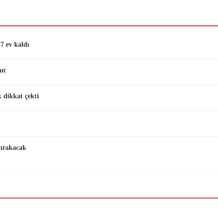
7 ev kaldı
ıt
 dikkat çekti
bırakacak