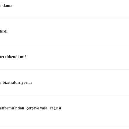
açıklama
tirdi
arı tükendi mi?
 bize saldırıyorlar
atformu'ndan 'çerçeve yasa' çağrısı