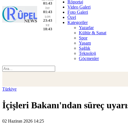
Röportaj
01:43
Video Galeri
İST
01:43
Foto Galeri
Özel
LON
23:43
Kategoriler
NY
Yazarlar
18:43
Kültür & Sanat
Spor
Yaşam
Sağlık
Teknoloji
Göçmenler
Türkiye
İçişleri Bakanı'ndan süreç uyarı
02 Haziran 2026 14:25