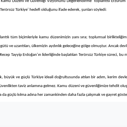
e, Kamu Düzeni ve Güvenliği Vizyonunu Değerlendirme’ toplantısı Erzurum H
n ‘Terörsüz Türkiye’ hedefi olduğunu ifade ederek, şunları söyledi:
ağlantılı tüm biçimleriyle kamu düzenimizin yanı sıra; toplumsal birlikteliğ
 örgütü ve uzantıları, ülkemizin aydınlık geleceğine gölge olmuştur. Ancak dev
ecep Tayyip Erdoğan’ın liderliğinde başlatılan Terörsüz Türkiye süreci, bu
büyük ve güçlü Türkiye ideali doğrultusunda atılan bir adım, kerim devlet ak
i, güvenlikten taviz anlamına gelmez. Kamu düzeni ve güvenliğimize tehdit o
aha da güçlü kılma adına her zamankinden daha fazla çalışmak ve gayret gö