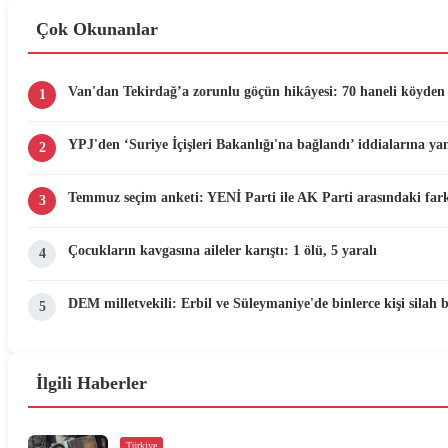
Çok Okunanlar
Van'dan Tekirdağ’a zorunlu göçün hikâyesi: 70 haneli köyden 
1
YPJ'den ‘Suriye İçişleri Bakanlığı'na bağlandı’ iddialarına yan
2
Temmuz seçim anketi: YENİ Parti ile AK Parti arasındaki fark
3
Çocukların kavgasına aileler karıştı: 1 ölü, 5 yaralı
4
DEM milletvekili: Erbil ve Süleymaniye'de binlerce kişi silah 
5
İlgili Haberler
Türkiye