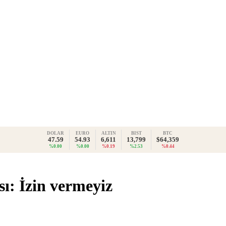
DOLAR
EURO
ALTIN
BIST
BTC
47.59
54.93
6,611
13,799
$64,359
%0.00
%0.00
%0.19
%2.53
%0.44
sı: İzin vermeyiz