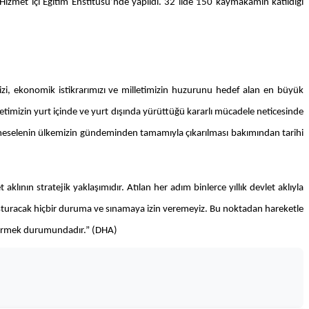
izmet içi Eğitim Enstitüsü’nde yapıldı. 32 ilde 150 kaymakamın katıldığı
imizi, ekonomik istikrarımızı ve milletimizin huzurunu hedef alan en büyük
letimizin yurt içinde ve yurt dışında yürüttüğü kararlı mücadele neticesinde
 meselenin ülkemizin gündeminden tamamıyla çıkarılması bakımından tarihi
lının stratejik yaklaşımıdır. Atılan her adım binlerce yıllık devlet aklıyla
luşturacak hiçbir duruma ve sınamaya izin veremeyiz. Bu noktadan hareketle
stermek durumundadır.” (DHA)