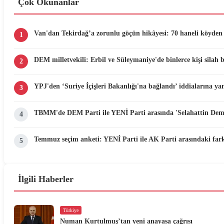
Çok Okunanlar
Van'dan Tekirdağ’a zorunlu göçün hikâyesi: 70 haneli köyden 
1
DEM milletvekili: Erbil ve Süleymaniye'de binlerce kişi silah 
2
YPJ'den ‘Suriye İçişleri Bakanlığı'na bağlandı’ iddialarına yan
3
TBMM'de DEM Parti ile YENİ Parti arasında 'Selahattin Demir
4
Temmuz seçim anketi: YENİ Parti ile AK Parti arasındaki fark
5
İlgili Haberler
Türkiye
Numan Kurtulmuş’tan yeni anayasa çağrısı