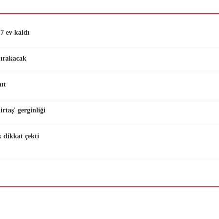
7 ev kaldı
bırakacak
ıt
taş' gerginliği
 dikkat çekti