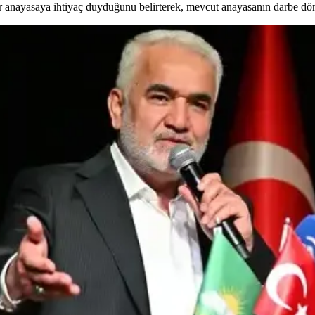
yasaya ihtiyaç duyduğunu belirterek, mevcut anayasanın darbe dönemini