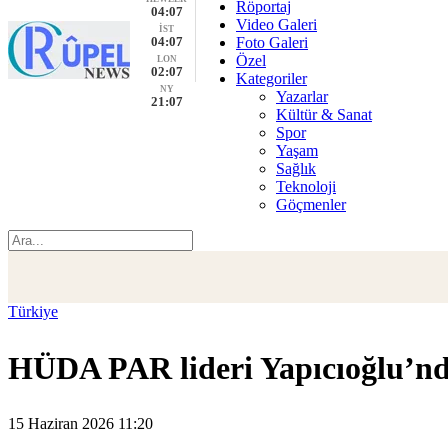
Röportaj
04:07
Video Galeri
İST
04:07
Foto Galeri
Özel
LON
02:07
Kategoriler
NY
Yazarlar
21:07
Kültür & Sanat
Spor
Yaşam
Sağlık
Teknoloji
Göçmenler
Türkiye
HÜDA PAR lideri Yapıcıoğlu’nda
15 Haziran 2026 11:20