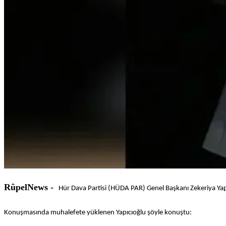
RûpelNews -
Hür Dava Partisi (HÜDA PAR) Genel Başkanı Zekeriya Yapı
Konuşmasında muhalefete yüklenen Yapıcıoğlu şöyle konuştu: