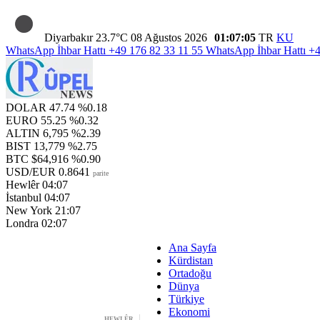
Diyarbakır
23.7°C
08 Ağustos 2026
01:07:05
TR
KU
WhatsApp İhbar Hattı
+49 176 82 33 11 55
WhatsApp İhbar Hattı
+4
DOLAR
47.74
%0.18
EURO
55.25
%0.32
ALTIN
6,795
%2.39
BIST
13,779
%2.75
BTC
$64,916
%0.90
USD/EUR
0.8641
parite
Hewlêr
04:07
İstanbul
04:07
New York
21:07
Londra
02:07
Ana Sayfa
Kürdistan
Ortadoğu
Dünya
Türkiye
Ekonomi
HEWLÊR