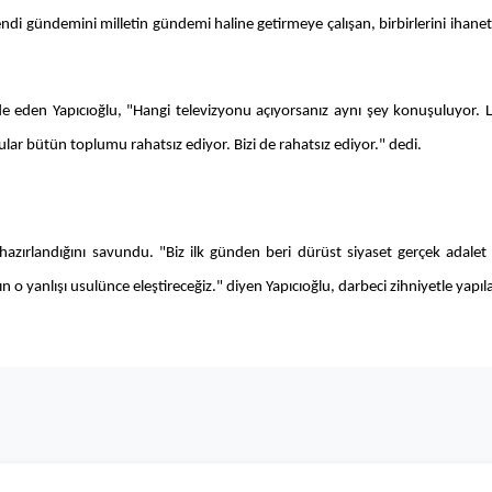
i gündemini milletin gündemi haline getirmeye çalışan, birbirlerini ihanetl
eden Yapıcıoğlu, "Hangi televizyonu açıyorsanız aynı şey konuşuluyor. L
okular bütün toplumu rahatsız ediyor. Bizi de rahatsız ediyor." dedi.
 hazırlandığını savundu.
"Biz ilk günden beri dürüst siyaset gerçek adale
o yanlışı usulünce eleştireceğiz." diyen Yapıcıoğlu, darbeci zihniyetle yapı