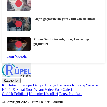
Afgan göçmenlerin yürek burkan durumu
Yunan Sahil Güvenliği'nin, kurtardığı
göçmenler
Tüm Videolar
Kategoriler
Kürdistan
Ortadoğu
Dünya
Türkiye
Ekonomi
Röportaj
Yazarlar
Kültür & Sanat
Spor
Yaşam
Video
Foto Galeri
Gizlilik Politikasi
Kullanim Kosullari
Cerez Politikasi
©Copyright 2026 | Tum Haklari Saklidir.