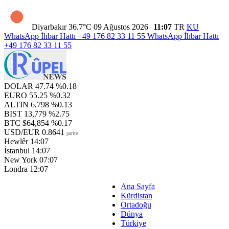
Diyarbakır
36.7°C
09 Ağustos 2026
11:07
TR
KU
WhatsApp İhbar Hattı
+49 176 82 33 11 55
WhatsApp İhbar Hattı
+49 176 82 33 11 55
DOLAR
47.74
%0.18
EURO
55.25
%0.32
ALTIN
6,798
%0.13
BIST
13,779
%2.75
BTC
$64,854
%0.17
USD/EUR
0.8641
parite
Hewlêr
14:07
İstanbul
14:07
New York
07:07
Londra
12:07
Ana Sayfa
Kürdistan
Ortadoğu
Dünya
Türkiye