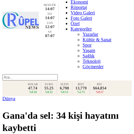
Ekonomi
HEWLÊR
Röportaj
14:07
Video Galeri
İST
14:07
Foto Galeri
Özel
LON
12:07
Kategoriler
NY
Yazarlar
07:07
Kültür & Sanat
Spor
Yaşam
Sağlık
Teknoloji
Göçmenler
DOLAR
EURO
ALTIN
BIST
BTC
47.74
55.25
6,798
13,779
$64,854
%0.18
%0.32
%0.13
%2.75
%0.17
Dünya
Gana'da sel: 34 kişi hayatını
kaybetti