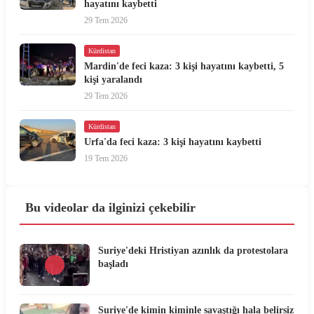
hayatını kaybetti
29 Tem 2026
Kürdistan
Mardin'de feci kaza: 3 kişi hayatını kaybetti, 5
kişi yaralandı
29 Tem 2026
Kürdistan
Urfa'da feci kaza: 3 kişi hayatını kaybetti
19 Tem 2026
Bu videolar da ilginizi çekebilir
Suriye'deki Hristiyan azınlık da protestolara
başladı
Suriye'de kimin kiminle savaştığı hala belirsiz