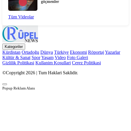
göçmenler
Tüm Videolar
Kategoriler
Kürdistan
Ortadoğu
Dünya
Türkiye
Ekonomi
Röportaj
Yazarlar
Kültür & Sanat
Spor
Yaşam
Video
Foto Galeri
Gizlilik Politikasi
Kullanim Kosullari
Cerez Politikasi
©Copyright 2026 | Tum Haklari Saklidir.
Popup Reklam Alanı