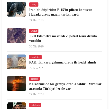
Dünya
İran’da düşürülen F-15’in pilotu konuştu:
Havada drone mayın tarlası vardı
24 Haz 2026
Dünya
1500 kilometre mesafedeki petrol tesisi dronla
vuruldu
30 Nis 2026
Kürdistan
PAK: İki karargahımız drone ile hedef alındı
27 Tem 2026
Türkiye
Karadeniz'de bir gemiye dronla saldırı: Yaralılar
arasında Türkiyeliler de var
22 Haz 2026
Ortadoğu