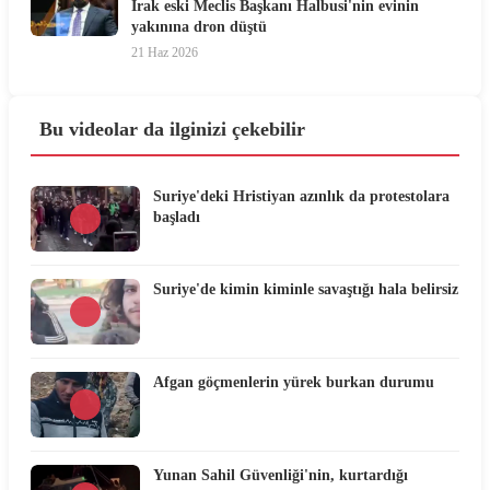
Irak eski Meclis Başkanı Halbusi'nin evinin
yakınına dron düştü
21 Haz 2026
Bu videolar da ilginizi çekebilir
Suriye'deki Hristiyan azınlık da protestolara
başladı
Suriye'de kimin kiminle savaştığı hala belirsiz
Afgan göçmenlerin yürek burkan durumu
Yunan Sahil Güvenliği'nin, kurtardığı