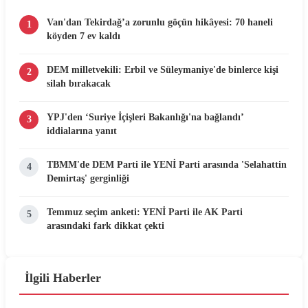
Van'dan Tekirdağ’a zorunlu göçün hikâyesi: 70 haneli
1
köyden 7 ev kaldı
DEM milletvekili: Erbil ve Süleymaniye'de binlerce kişi
2
silah bırakacak
YPJ'den ‘Suriye İçişleri Bakanlığı'na bağlandı’
3
iddialarına yanıt
TBMM'de DEM Parti ile YENİ Parti arasında 'Selahattin
4
Demirtaş' gerginliği
Temmuz seçim anketi: YENİ Parti ile AK Parti
5
arasındaki fark dikkat çekti
İlgili Haberler