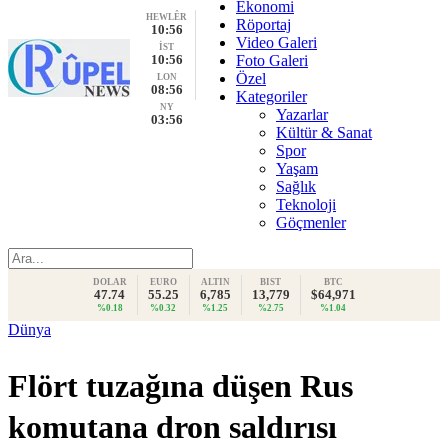
Ekonomi
HEWLÊR
Röportaj
10:56
Video Galeri
İST
10:56
Foto Galeri
Özel
LON
08:56
Kategoriler
NY
Yazarlar
03:56
Kültür & Sanat
Spor
Yaşam
Sağlık
Teknoloji
Göçmenler
DOLAR
EURO
ALTIN
BIST
BTC
47.74
55.25
6,785
13,779
$64,971
%0.18
%0.32
%1.25
%2.75
%1.04
Dünya
Flört tuzağına düşen Rus
komutana dron saldırısı