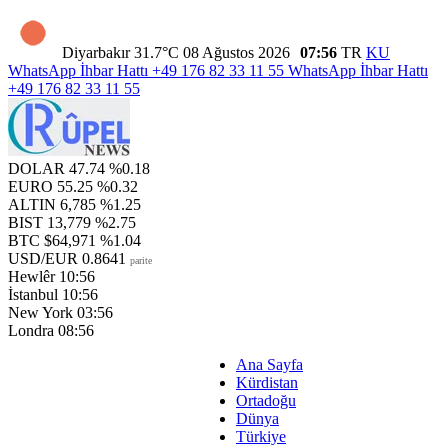
Diyarbakır
31.7°C
08 Ağustos 2026
07:56
TR
KU
WhatsApp İhbar Hattı
+49 176 82 33 11 55
WhatsApp İhbar Hattı
+49 176 82 33 11 55
DOLAR
47.74
%0.18
EURO
55.25
%0.32
ALTIN
6,785
%1.25
BIST
13,779
%2.75
BTC
$64,971
%1.04
USD/EUR
0.8641
parite
Hewlêr
10:56
İstanbul
10:56
New York
03:56
Londra
08:56
Ana Sayfa
Kürdistan
Ortadoğu
Dünya
Türkiye