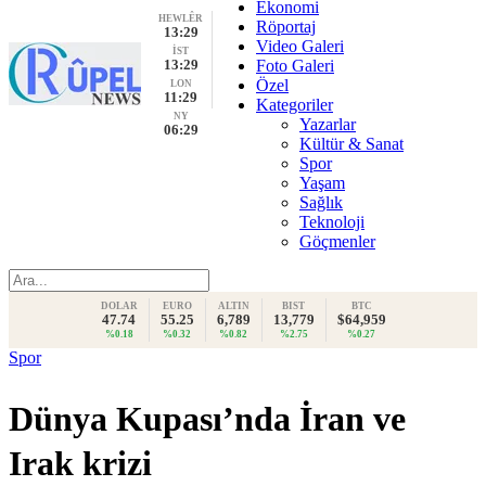
Ekonomi
HEWLÊR
Röportaj
13:29
Video Galeri
İST
13:29
Foto Galeri
Özel
LON
11:29
Kategoriler
NY
Yazarlar
06:29
Kültür & Sanat
Spor
Yaşam
Sağlık
Teknoloji
Göçmenler
DOLAR
EURO
ALTIN
BIST
BTC
47.74
55.25
6,789
13,779
$64,959
%0.18
%0.32
%0.82
%2.75
%0.27
Spor
Dünya Kupası’nda İran ve
Irak krizi