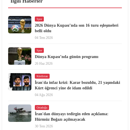
İlgili Haberler
Spor
2026 Dünya Kupası’nda son 16 turu eşleşmeleri
belli oldu
04 Tem 2026
Spor
Dünya Kupası’nda günün programı
26 Haz 2026
Kürdistan
İran'da infaz krizi: Karar bozuldu, 21 yaşındaki
Kürt öğrenci yine de idam edildi
04 Ağu 2026
Ortadoğu
İran'dan dünyayı tedirgin eden açıklama:
Hürmüz Boğazı açılmayacak
30 Tem 2026