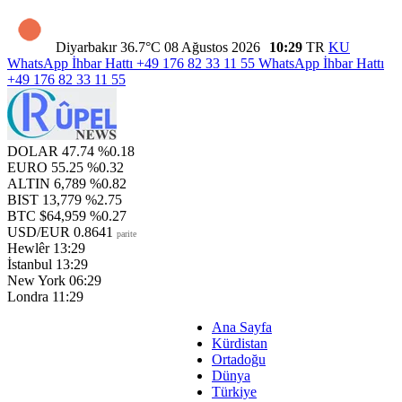
Diyarbakır
36.7°C
08 Ağustos 2026
10:29
TR
KU
WhatsApp İhbar Hattı
+49 176 82 33 11 55
WhatsApp İhbar Hattı
+49 176 82 33 11 55
DOLAR
47.74
%0.18
EURO
55.25
%0.32
ALTIN
6,789
%0.82
BIST
13,779
%2.75
BTC
$64,959
%0.27
USD/EUR
0.8641
parite
Hewlêr
13:29
İstanbul
13:29
New York
06:29
Londra
11:29
Ana Sayfa
Kürdistan
Ortadoğu
Dünya
Türkiye