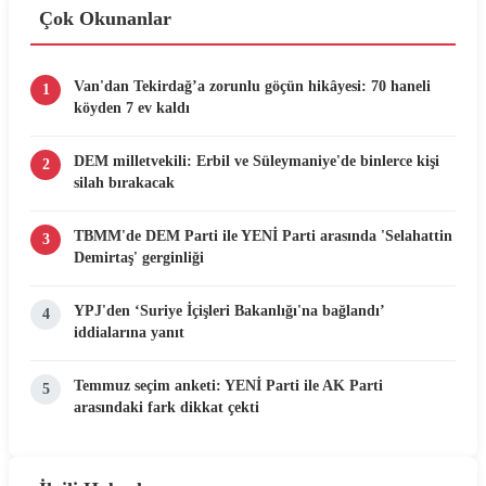
Çok Okunanlar
Van'dan Tekirdağ’a zorunlu göçün hikâyesi: 70 haneli
1
köyden 7 ev kaldı
DEM milletvekili: Erbil ve Süleymaniye'de binlerce kişi
2
silah bırakacak
TBMM'de DEM Parti ile YENİ Parti arasında 'Selahattin
3
Demirtaş' gerginliği
YPJ'den ‘Suriye İçişleri Bakanlığı'na bağlandı’
4
iddialarına yanıt
Temmuz seçim anketi: YENİ Parti ile AK Parti
5
arasındaki fark dikkat çekti