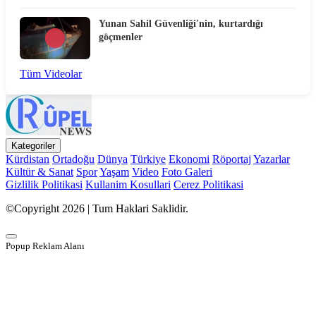
Yunan Sahil Güvenliği'nin, kurtardığı
göçmenler
Tüm Videolar
Kategoriler
Kürdistan
Ortadoğu
Dünya
Türkiye
Ekonomi
Röportaj
Yazarlar
Kültür & Sanat
Spor
Yaşam
Video
Foto Galeri
Gizlilik Politikasi
Kullanim Kosullari
Cerez Politikasi
©Copyright 2026 | Tum Haklari Saklidir.
Popup Reklam Alanı