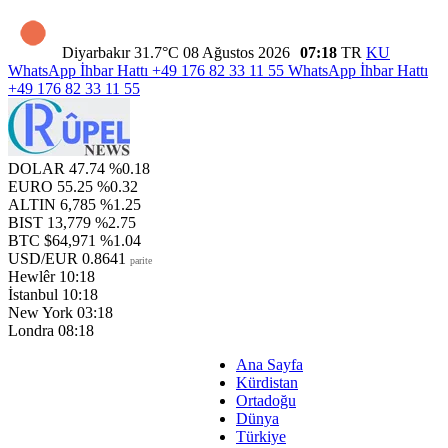
Diyarbakır
31.7°C
08 Ağustos 2026
07:18
TR
KU
WhatsApp İhbar Hattı
+49 176 82 33 11 55
WhatsApp İhbar Hattı
+49 176 82 33 11 55
DOLAR
47.74
%0.18
EURO
55.25
%0.32
ALTIN
6,785
%1.25
BIST
13,779
%2.75
BTC
$64,971
%1.04
USD/EUR
0.8641
parite
Hewlêr
10:18
İstanbul
10:18
New York
03:18
Londra
08:18
Ana Sayfa
Kürdistan
Ortadoğu
Dünya
Türkiye