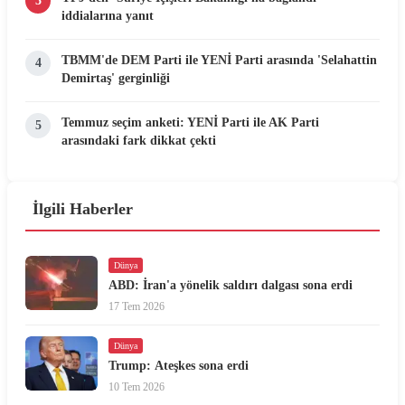
3
iddialarına yanıt
TBMM'de DEM Parti ile YENİ Parti arasında 'Selahattin
4
Demirtaş' gerginliği
Temmuz seçim anketi: YENİ Parti ile AK Parti
5
arasındaki fark dikkat çekti
İlgili Haberler
Dünya
ABD: İran'a yönelik saldırı dalgası sona erdi
17 Tem 2026
Dünya
Trump: Ateşkes sona erdi
10 Tem 2026