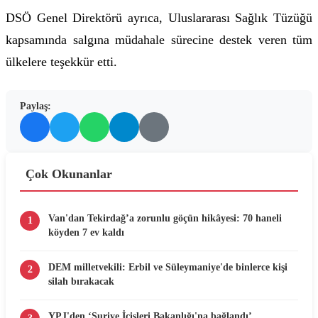
DSÖ Genel Direktörü ayrıca, Uluslararası Sağlık Tüzüğü
kapsamında salgına müdahale sürecine destek veren tüm
ülkelere teşekkür etti.
Paylaş:
Çok Okunanlar
Van'dan Tekirdağ’a zorunlu göçün hikâyesi: 70 haneli
1
köyden 7 ev kaldı
DEM milletvekili: Erbil ve Süleymaniye'de binlerce kişi
2
silah bırakacak
YPJ'den ‘Suriye İçişleri Bakanlığı'na bağlandı’