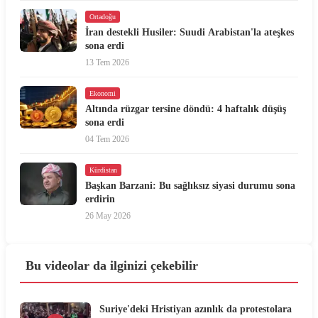
Ortadoğu
İran destekli Husiler: Suudi Arabistan'la ateşkes
sona erdi
13 Tem 2026
Ekonomi
Altında rüzgar tersine döndü: 4 haftalık düşüş
sona erdi
04 Tem 2026
Kürdistan
Başkan Barzani: Bu sağlıksız siyasi durumu sona
erdirin
26 May 2026
Bu videolar da ilginizi çekebilir
Suriye'deki Hristiyan azınlık da protestolara