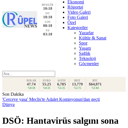
Ekonomi
HEWLÊR
Röportaj
10:18
Video Galeri
İST
10:18
Foto Galeri
Özel
LON
08:18
Kategoriler
NY
Yazarlar
03:18
Kültür & Sanat
Spor
Yaşam
Sağlık
Teknoloji
Göçmenler
DOLAR
EURO
ALTIN
BIST
BTC
47.74
55.25
6,785
13,779
$64,971
%0.18
%0.32
%1.25
%2.75
%1.04
Son Dakika
'Çerçeve yasa' Meclis'te Adalet Komisyonun'dan geçti
Dünya
DSÖ: Hantavirüs salgını sona