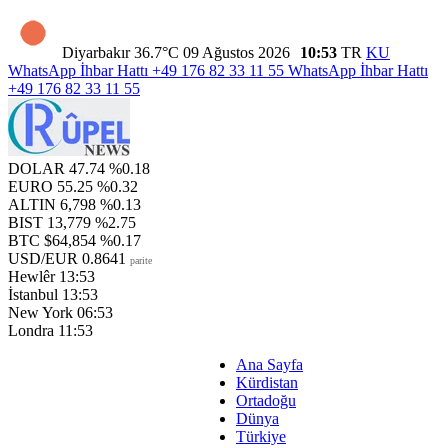
Diyarbakır
36.7°C
09 Ağustos 2026
10:53
TR
KU
WhatsApp İhbar Hattı
+49 176 82 33 11 55
WhatsApp İhbar Hattı
+49 176 82 33 11 55
DOLAR
47.74
%0.18
EURO
55.25
%0.32
ALTIN
6,798
%0.13
BIST
13,779
%2.75
BTC
$64,854
%0.17
USD/EUR
0.8641
parite
Hewlêr
13:53
İstanbul
13:53
New York
06:53
Londra
11:53
Ana Sayfa
Kürdistan
Ortadoğu
Dünya
Türkiye