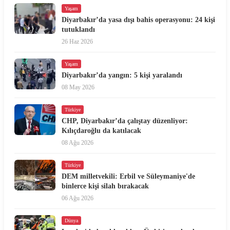
Yaşam
Diyarbakır’da yasa dışı bahis operasyonu: 24 kişi
tutuklandı
26 Haz 2026
Yaşam
Diyarbakır’da yangın: 5 kişi yaralandı
08 May 2026
Türkiye
CHP, Diyarbakır’da çalıştay düzenliyor:
Kılıçdaroğlu da katılacak
08 Ağu 2026
Türkiye
DEM milletvekili: Erbil ve Süleymaniye'de
binlerce kişi silah bırakacak
06 Ağu 2026
Dünya