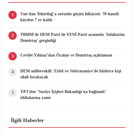
Van'dan Tekirdağ’a zorunlu göçün hikâyesi: 70 haneli
1
köyden 7 ev kaldı
TBMM'de DEM Parti ile YENİ Parti arasında 'Selahattin
2
Demirtaş' gerginliği
Cevdet Yılmaz’dan Öcalan ve Demirtaş açıklaması
3
DEM milletvekili: Erbil ve Süleymaniye'de binlerce kişi
4
silah bırakacak
YPJ'den ‘Suriye İçişleri Bakanlığı'na bağlandı’
5
iddialarına yanıt
İlgili Haberler