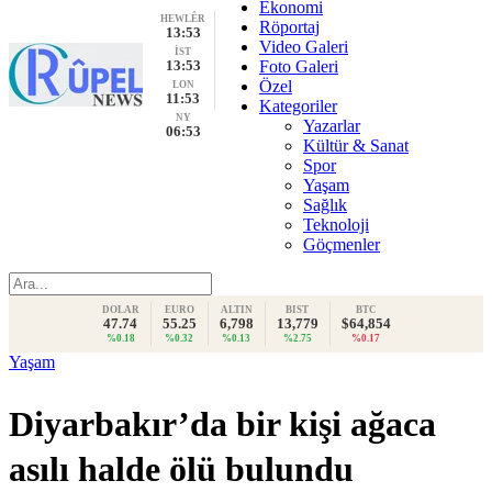
Ekonomi
HEWLÊR
Röportaj
13:53
Video Galeri
İST
13:53
Foto Galeri
Özel
LON
11:53
Kategoriler
NY
Yazarlar
06:53
Kültür & Sanat
Spor
Yaşam
Sağlık
Teknoloji
Göçmenler
DOLAR
EURO
ALTIN
BIST
BTC
47.74
55.25
6,798
13,779
$64,854
%0.18
%0.32
%0.13
%2.75
%0.17
Yaşam
Diyarbakır’da bir kişi ağaca
asılı halde ölü bulundu