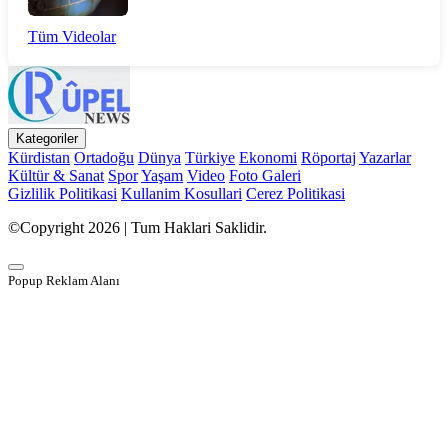
Tüm Videolar
Kategoriler
Kürdistan
Ortadoğu
Dünya
Türkiye
Ekonomi
Röportaj
Yazarlar
Kültür & Sanat
Spor
Yaşam
Video
Foto Galeri
Gizlilik Politikasi
Kullanim Kosullari
Cerez Politikasi
©Copyright 2026 | Tum Haklari Saklidir.
Popup Reklam Alanı