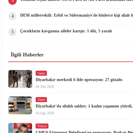
3
DEM milletvekili: Erbil ve Süleymaniye'de binlerce kişi silah 
4
Çocukların kavgasına aileler karıştı: 1 ölü, 5 yaralı
5
İlgili Haberler
Yaşam
Diyarbakır merkezli 6 ilde operasyon: 27 gözaltı
04 Tem 2026
Yaşam
Diyarbakır'da silahlı saldırı: 1 kadın yaşamını yitirdi,
04 Ağu 2026
Türkiye
CHP'li Etimesgut Belediyesi'ne operasyon: Başkan Beşi