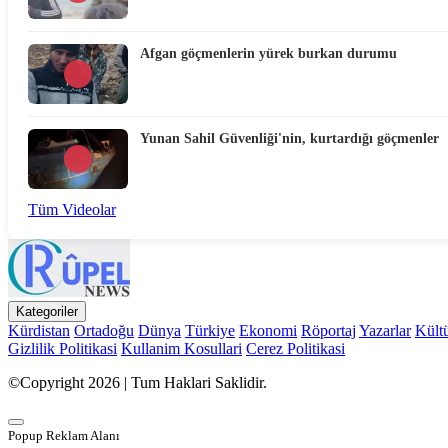
Afgan göçmenlerin yürek burkan durumu
Yunan Sahil Güvenliği'nin, kurtardığı göçmenler
Tüm Videolar
Kategoriler
Kürdistan
Ortadoğu
Dünya
Türkiye
Ekonomi
Röportaj
Yazarlar
Kült
Gizlilik Politikasi
Kullanim Kosullari
Cerez Politikasi
©Copyright 2026 | Tum Haklari Saklidir.
Popup Reklam Alanı