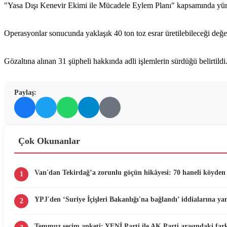
"Yasa Dışı Kenevir Ekimi ile Mücadele Eylem Planı" kapsamında yürütü
Operasyonlar sonucunda yaklaşık 40 ton toz esrar üretilebileceği değer
Gözaltına alınan 31 şüpheli hakkında adli işlemlerin sürdüğü belirtildi
Paylaş:
Çok Okunanlar
Van'dan Tekirdağ’a zorunlu göçün hikâyesi: 70 haneli köyden 
1
YPJ'den ‘Suriye İçişleri Bakanlığı'na bağlandı’ iddialarına yan
2
Temmuz seçim anketi: YENİ Parti ile AK Parti arasındaki fark