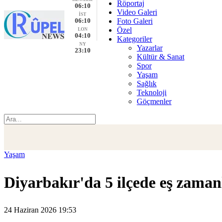
Röportaj
06:11
Video Galeri
İST
06:11
Foto Galeri
Özel
LON
04:11
Kategoriler
NY
Yazarlar
23:11
Kültür & Sanat
Spor
Yaşam
Sağlık
Teknoloji
Göçmenler
Yaşam
Diyarbakır'da 5 ilçede eş zamanl
24 Haziran 2026 19:53