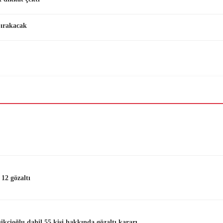
bırakacak
 12 gözaltı
kçioğlu dahil 55 kişi hakkında gözaltı kararı