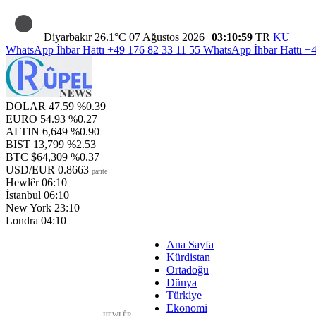
Diyarbakır
26.1°C
07 Ağustos 2026
03:11:00
TR
KU
WhatsApp İhbar Hattı
+49 176 82 33 11 55
WhatsApp İhbar Hattı
+4
DOLAR
47.59
%0.39
EURO
54.93
%0.27
ALTIN
6,649
%0.90
BIST
13,799
%2.53
BTC
$64,309
%0.37
USD/EUR
0.8663
parite
Hewlêr
06:11
İstanbul
06:11
New York
23:11
Londra
04:11
Ana Sayfa
Kürdistan
Ortadoğu
Dünya
Türkiye
Ekonomi
HEWLÊR