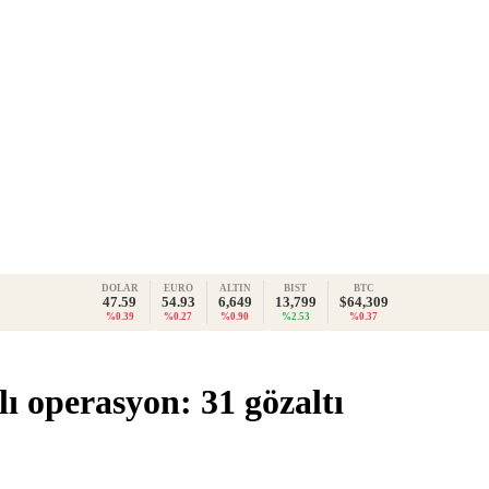
DOLAR
EURO
ALTIN
BIST
BTC
47.59
54.93
6,649
13,799
$64,309
%0.39
%0.27
%0.90
%2.53
%0.37
ı operasyon: 31 gözaltı