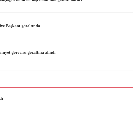
iye Başkanı gözaltında
iyet görevlisi gözaltına alındı
dı