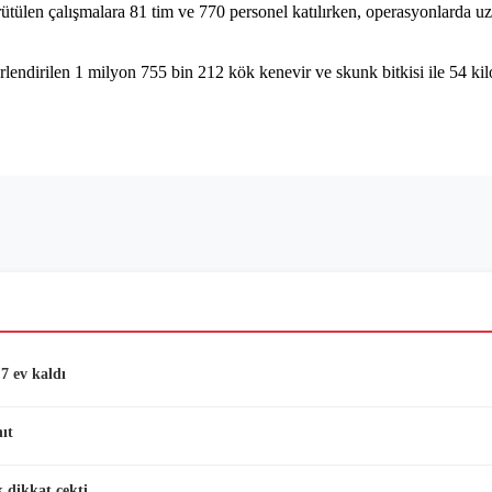
len çalışmalara 81 tim ve 770 personel katılırken, operasyonlarda uzak
lendirilen 1 milyon 755 bin 212 kök kenevir ve skunk bitkisi ile 54 kilo
.
7 ev kaldı
ıt
 dikkat çekti