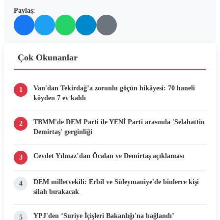
Paylaş:
Çok Okunanlar
Van'dan Tekirdağ’a zorunlu göçün hikâyesi: 70 haneli
1
köyden 7 ev kaldı
TBMM'de DEM Parti ile YENİ Parti arasında 'Selahattin
2
Demirtaş' gerginliği
Cevdet Yılmaz’dan Öcalan ve Demirtaş açıklaması
3
DEM milletvekili: Erbil ve Süleymaniye'de binlerce kişi
4
silah bırakacak
YPJ'den ‘Suriye İçişleri Bakanlığı'na bağlandı’
5