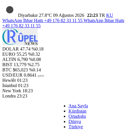
Diyarbakır
27.8°C
09 Ağustos 2026
22:23
TR
KU
WhatsApp İhbar Hattı
+49 176 82 33 11 55
WhatsApp İhbar Hattı
+49 176 82 33 11 55
DOLAR
47.74
%0.18
EURO
55.25
%0.32
ALTIN
6,790
%0.08
BIST
13,779
%2.75
BTC
$65,023
%0.14
USD/EUR
0.8641
parite
Hewlêr
01:23
İstanbul
01:23
New York
18:23
Londra
23:23
Ana Sayfa
Kürdistan
Ortadoğu
Dünya
Türkiye