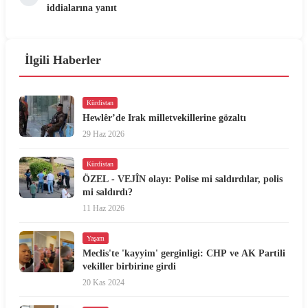
iddialarına yanıt
İlgili Haberler
Kürdistan
Hewlêr’de Irak milletvekillerine gözaltı
29 Haz 2026
Kürdistan
ÖZEL - VEJÎN olayı: Polise mi saldırdılar, polis
mi saldırdı?
11 Haz 2026
Yaşam
Meclis'te 'kayyim' gerginligi: CHP ve AK Partili
vekiller birbirine girdi
20 Kas 2024