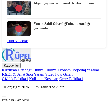
Afgan göçmenlerin yürek burkan durumu
Yunan Sahil Güvenliği'nin, kurtardığı
göçmenler
Tüm Videolar
Kategoriler
Kürdistan
Ortadoğu
Dünya
Türkiye
Ekonomi
Röportaj
Yazarlar
Kültür & Sanat
Spor
Yaşam
Video
Foto Galeri
Gizlilik Politikasi
Kullanim Kosullari
Cerez Politikasi
©Copyright 2026 | Tum Haklari Saklidir.
Popup Reklam Alanı