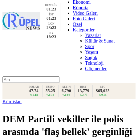
Ekonomi
HEWLÊR
Röportaj
01:23
Video Galeri
İST
01:23
Foto Galeri
Özel
LON
23:23
Kategoriler
NY
Yazarlar
18:23
Kültür & Sanat
Spor
Yaşam
Sağlık
Teknoloji
Göçmenler
DOLAR
EURO
ALTIN
BIST
BTC
47.74
55.25
6,790
13,779
$65,023
%0.18
%0.32
%0.08
%2.75
%0.14
Kürdistan
DEM Partili vekiller ile polis
arasında 'flaş bellek' gerginliği