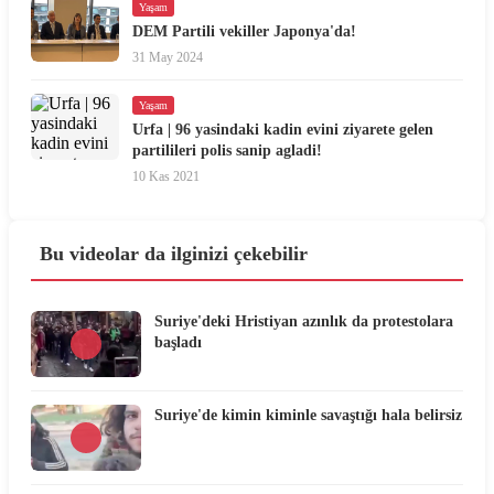
Yaşam
DEM Partili vekiller Japonya'da!
31 May 2024
Yaşam
Urfa | 96 yasindaki kadin evini ziyarete gelen
partilileri polis sanip agladi!
10 Kas 2021
Bu videolar da ilginizi çekebilir
Suriye'deki Hristiyan azınlık da protestolara
başladı
Suriye'de kimin kiminle savaştığı hala belirsiz