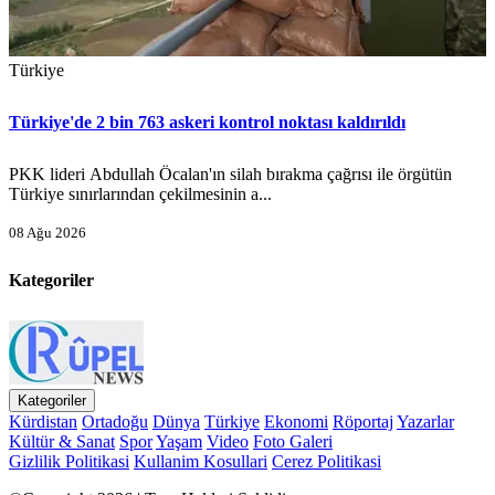
Türkiye
Türkiye'de 2 bin 763 askeri kontrol noktası kaldırıldı
PKK lideri Abdullah Öcalan'ın silah bırakma çağrısı ile örgütün
Türkiye sınırlarından çekilmesinin a...
08 Ağu 2026
Kategoriler
Kategoriler
Kürdistan
Ortadoğu
Dünya
Türkiye
Ekonomi
Röportaj
Yazarlar
Kültür & Sanat
Spor
Yaşam
Video
Foto Galeri
Gizlilik Politikasi
Kullanim Kosullari
Cerez Politikasi