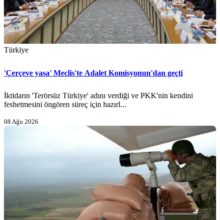
Türkiye
'Çerçeve yasa' Meclis'te Adalet Komisyonun'dan geçti
İktidarın 'Terörsüz Türkiye' adını verdiği ve PKK'nin kendini
feshetmesini öngören süreç için hazırl...
08 Ağu 2026