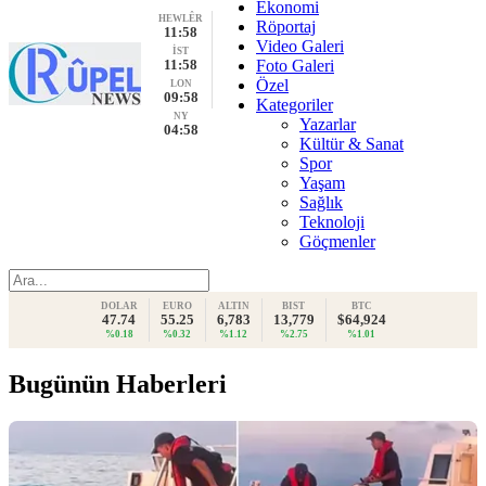
Ekonomi
HEWLÊR
Röportaj
11:58
Video Galeri
İST
11:58
Foto Galeri
Özel
LON
09:58
Kategoriler
NY
Yazarlar
04:58
Kültür & Sanat
Spor
Yaşam
Sağlık
Teknoloji
Göçmenler
DOLAR
EURO
ALTIN
BIST
BTC
47.74
55.25
6,783
13,779
$64,924
%0.18
%0.32
%1.12
%2.75
%1.01
Bugünün Haberleri