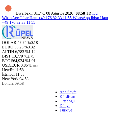
Diyarbakır
31.7°C
08 Ağustos 2026
08:58
TR
KU
WhatsApp İhbar Hattı
+49 176 82 33 11 55
WhatsApp İhbar Hattı
+49 176 82 33 11 55
DOLAR
47.74
%0.18
EURO
55.25
%0.32
ALTIN
6,783
%1.12
BIST
13,779
%2.75
BTC
$64,924
%1.01
USD/EUR
0.8641
parite
Hewlêr
11:58
İstanbul
11:58
New York
04:58
Londra
09:58
Ana Sayfa
Kürdistan
Ortadoğu
Dünya
Türkiye