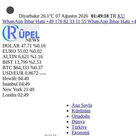
Diyarbakır
26.1°C
07 Ağustos 2026
01:49:19
TR
KU
WhatsApp İhbar Hattı
+49 176 82 33 11 55
WhatsApp İhbar Hattı
+4
DOLAR
47.71
%0.16
EURO
55.02
%0.02
ALTIN
6,621
%1.16
BIST
13,799
%2.53
BTC
$64,333
%0.37
USD/EUR
0.8672
parite
Hewlêr
04:49
İstanbul
04:49
New York
21:49
Londra
02:49
Ana Sayfa
Kürdistan
Ortadoğu
Dünya
Türkiye
Ekonomi
HEWLÊR