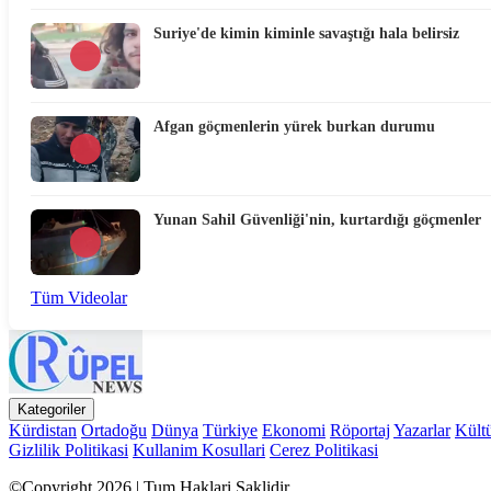
Suriye'de kimin kiminle savaştığı hala belirsiz
Afgan göçmenlerin yürek burkan durumu
Yunan Sahil Güvenliği'nin, kurtardığı göçmenler
Tüm Videolar
Kategoriler
Kürdistan
Ortadoğu
Dünya
Türkiye
Ekonomi
Röportaj
Yazarlar
Kült
Gizlilik Politikasi
Kullanim Kosullari
Cerez Politikasi
©Copyright 2026 | Tum Haklari Saklidir.