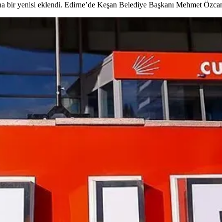
arına bir yenisi eklendi. Edirne’de Keşan Belediye Başkanı Mehmet Özcan