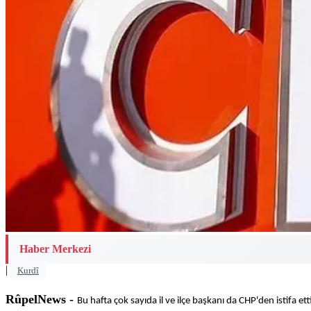
Haber Merkezi
|
Kurdî
RûpelNews -
Bu hafta çok sayıda il ve ilçe başkanı da CHP'den istifa ett