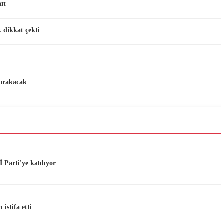
ıt
 dikkat çekti
bırakacak
 Parti'ye katılıyor
istifa etti