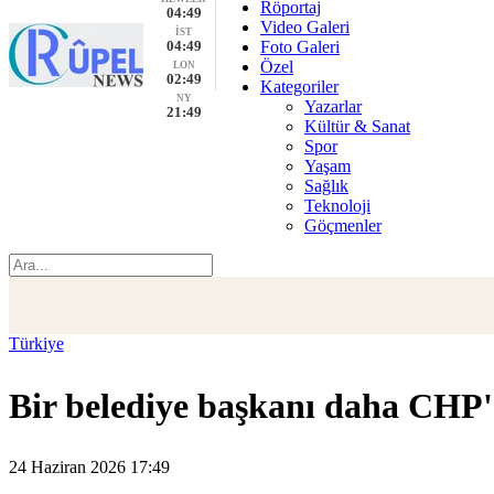
Röportaj
04:49
Video Galeri
İST
04:49
Foto Galeri
Özel
LON
02:49
Kategoriler
NY
Yazarlar
21:49
Kültür & Sanat
Spor
Yaşam
Sağlık
Teknoloji
Göçmenler
Türkiye
Bir belediye başkanı daha CHP'de
24 Haziran 2026 17:49