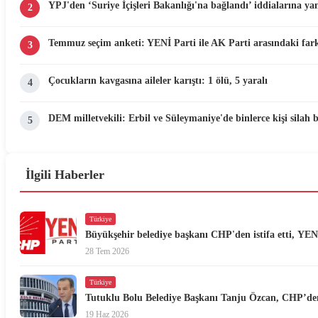
YPJ'den ‘Suriye İçişleri Bakanlığı'na bağlandı’ iddialarına yan
2
Temmuz seçim anketi: YENİ Parti ile AK Parti arasındaki fark
3
Çocukların kavgasına aileler karıştı: 1 ölü, 5 yaralı
4
DEM milletvekili: Erbil ve Süleymaniye'de binlerce kişi silah 
5
İlgili Haberler
Türkiye
Büyükşehir belediye başkanı CHP'den istifa etti, YENİ
28 Tem 2026
Türkiye
Tutuklu Bolu Belediye Başkanı Tanju Özcan, CHP’den 
19 Haz 2026