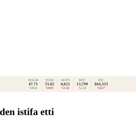
DOLAR
EURO
ALTIN
BIST
BTC
47.71
55.02
6,621
13,799
$64,333
%0.16
%0.02
%1.16
%2.53
%0.37
n istifa etti