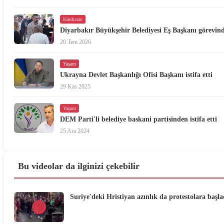
Kürdistan
Diyarbakır Büyükşehir Belediyesi Eş Başkanı görevinde
20 Tem 2026
Yaşam
Ukrayna Devlet Başkanlığı Ofisi Başkanı istifa etti
29 Kas 2025
Yaşam
DEM Parti'li belediye baskani partisinden istifa etti
25 Ara 2024
Bu videolar da ilginizi çekebilir
Suriye'deki Hristiyan azınlık da protestolara başla