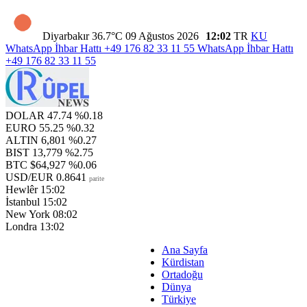
Diyarbakır
36.7°C
09 Ağustos 2026
12:02
TR
KU
WhatsApp İhbar Hattı
+49 176 82 33 11 55
WhatsApp İhbar Hattı
+49 176 82 33 11 55
DOLAR
47.74
%0.18
EURO
55.25
%0.32
ALTIN
6,801
%0.27
BIST
13,779
%2.75
BTC
$64,927
%0.06
USD/EUR
0.8641
parite
Hewlêr
15:02
İstanbul
15:02
New York
08:02
Londra
13:02
Ana Sayfa
Kürdistan
Ortadoğu
Dünya
Türkiye