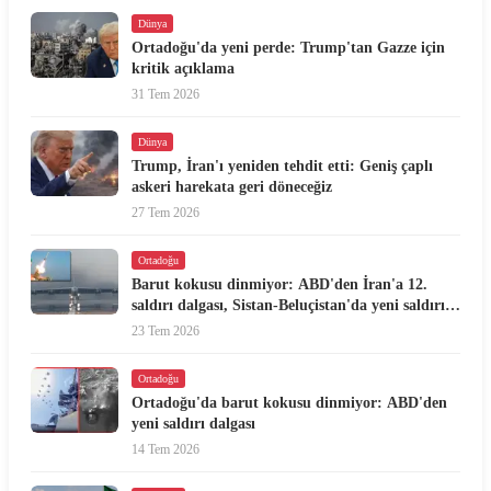
Dünya
Ortadoğu'da yeni perde: Trump'tan Gazze için
kritik açıklama
31 Tem 2026
Dünya
Trump, İran'ı yeniden tehdit etti: Geniş çaplı
askeri harekata geri döneceğiz
27 Tem 2026
Ortadoğu
Barut kokusu dinmiyor: ABD'den İran'a 12.
saldırı dalgası, Sistan-Beluçistan'da yeni saldırı
iddiası
23 Tem 2026
Ortadoğu
Ortadoğu'da barut kokusu dinmiyor: ABD'den
yeni saldırı dalgası
14 Tem 2026