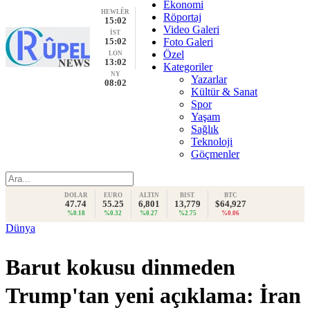
Ekonomi
HEWLÊR
Röportaj
15:02
Video Galeri
İST
15:02
Foto Galeri
Özel
LON
13:02
Kategoriler
NY
Yazarlar
08:02
Kültür & Sanat
Spor
Yaşam
Sağlık
Teknoloji
Göçmenler
DOLAR
EURO
ALTIN
BIST
BTC
47.74
55.25
6,801
13,779
$64,927
%0.18
%0.32
%0.27
%2.75
%0.06
Dünya
Barut kokusu dinmeden
Trump'tan yeni açıklama: İran