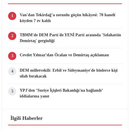
Van'dan Tekirdağ’a zorunlu göçün hikâyesi: 70 haneli
1
köyden 7 ev kaldı
TBMM'de DEM Parti ile YENİ Parti arasında 'Selahattin
2
Demirtaş' gerginliği
Cevdet Yılmaz’dan Öcalan ve Demirtaş açıklaması
3
DEM milletvekili: Erbil ve Süleymaniye'de binlerce kişi
4
silah bırakacak
YPJ'den ‘Suriye İçişleri Bakanlığı'na bağlandı’
5
iddialarına yanıt
İlgili Haberler