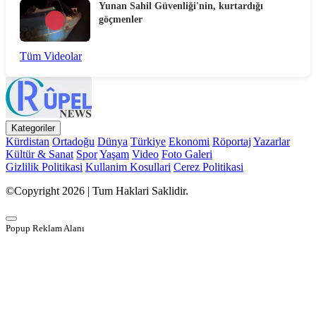
Yunan Sahil Güvenliği'nin, kurtardığı
göçmenler
Tüm Videolar
Kategoriler
Kürdistan
Ortadoğu
Dünya
Türkiye
Ekonomi
Röportaj
Yazarlar
Kültür & Sanat
Spor
Yaşam
Video
Foto Galeri
Gizlilik Politikasi
Kullanim Kosullari
Cerez Politikasi
©Copyright 2026 | Tum Haklari Saklidir.
Popup Reklam Alanı