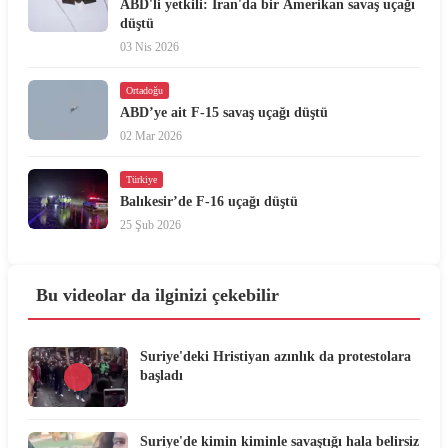
ABD'li yetkili: İran'da bir Amerikan savaş uçağı
düştü
03 Nis 2026
Ortadoğu
ABD’ye ait F-15 savaş uçağı düştü
02 Mar 2026
Türkiye
Balıkesir’de F-16 uçağı düştü
25 Şub 2026
Bu videolar da ilginizi çekebilir
Suriye'deki Hristiyan azınlık da protestolara
başladı
Suriye'de kimin kiminle savaştığı hala belirsiz