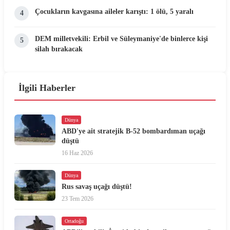
Çocukların kavgasına aileler karıştı: 1 ölü, 5 yaralı
4
DEM milletvekili: Erbil ve Süleymaniye'de binlerce kişi
5
silah bırakacak
İlgili Haberler
Dünya
ABD'ye ait stratejik B-52 bombardıman uçağı
düştü
16 Haz 2026
Dünya
Rus savaş uçağı düştü!
23 Tem 2026
Ortadoğu