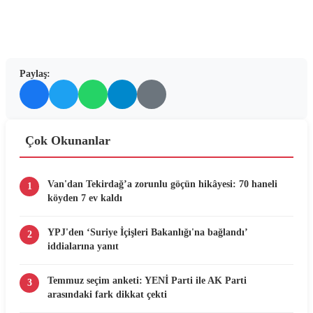
Paylaş:
Çok Okunanlar
Van'dan Tekirdağ’a zorunlu göçün hikâyesi: 70 haneli
1
köyden 7 ev kaldı
YPJ'den ‘Suriye İçişleri Bakanlığı'na bağlandı’
2
iddialarına yanıt
Temmuz seçim anketi: YENİ Parti ile AK Parti
3
arasındaki fark dikkat çekti