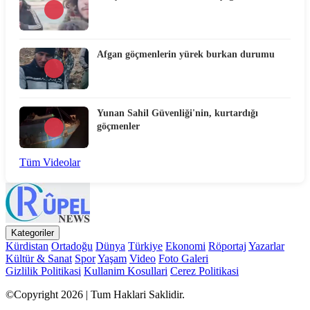
Afgan göçmenlerin yürek burkan durumu
Yunan Sahil Güvenliği'nin, kurtardığı
göçmenler
Tüm Videolar
Kategoriler
Kürdistan
Ortadoğu
Dünya
Türkiye
Ekonomi
Röportaj
Yazarlar
Kültür & Sanat
Spor
Yaşam
Video
Foto Galeri
Gizlilik Politikasi
Kullanim Kosullari
Cerez Politikasi
©Copyright 2026 | Tum Haklari Saklidir.