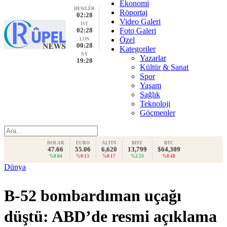
Ekonomi
HEWLÊR
Röportaj
02:28
Video Galeri
İST
02:28
Foto Galeri
Özel
LON
00:28
Kategoriler
NY
Yazarlar
19:28
Kültür & Sanat
Spor
Yaşam
Sağlık
Teknoloji
Göçmenler
DOLAR
EURO
ALTIN
BIST
BTC
47.66
55.06
6,620
13,799
$64,309
%0.04
%0.13
%0.17
%2.53
%0.48
Dünya
B-52 bombardıman uçağı
düştü: ABD’de resmi açıklama