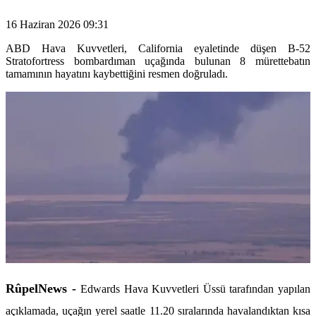
16 Haziran 2026 09:31
ABD Hava Kuvvetleri, California eyaletinde düşen B-52
Stratofortress bombardıman uçağında bulunan 8 mürettebatın
tamamının hayatını kaybettiğini resmen doğruladı.
RûpelNews -
Edwards Hava Kuvvetleri Üssü tarafından yapılan
açıklamada, uçağın yerel saatle 11.20 sıralarında havalandıktan kısa