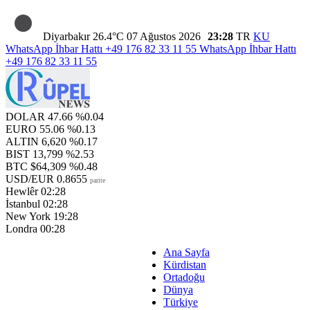
Diyarbakır
26.4°C
07 Ağustos 2026
23:28
TR
KU
WhatsApp İhbar Hattı
+49 176 82 33 11 55
WhatsApp İhbar Hattı
+49 176 82 33 11 55
DOLAR
47.66
%0.04
EURO
55.06
%0.13
ALTIN
6,620
%0.17
BIST
13,799
%2.53
BTC
$64,309
%0.48
USD/EUR
0.8655
parite
Hewlêr
02:28
İstanbul
02:28
New York
19:28
Londra
00:28
Ana Sayfa
Kürdistan
Ortadoğu
Dünya
Türkiye