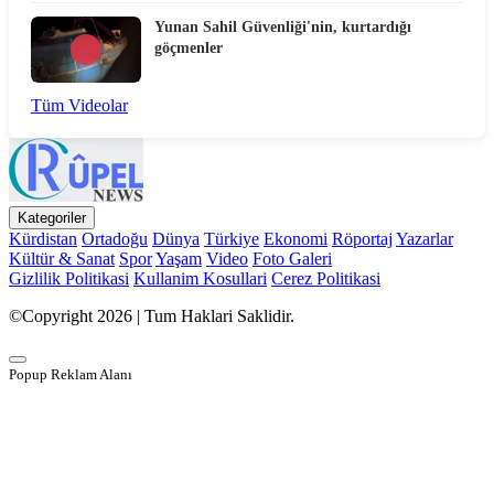
Yunan Sahil Güvenliği'nin, kurtardığı
göçmenler
Tüm Videolar
Kategoriler
Kürdistan
Ortadoğu
Dünya
Türkiye
Ekonomi
Röportaj
Yazarlar
Kültür & Sanat
Spor
Yaşam
Video
Foto Galeri
Gizlilik Politikasi
Kullanim Kosullari
Cerez Politikasi
©Copyright 2026 | Tum Haklari Saklidir.
Popup Reklam Alanı