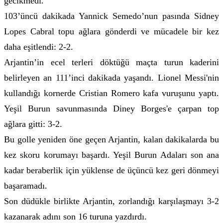
gecikmedi.
103’üncü dakikada Yannick Semedo’nun pasında Sidney
Lopes Cabral topu ağlara gönderdi ve mücadele bir kez
daha eşitlendi: 2-2.
Arjantin’in ecel terleri döktüğü maçta turun kaderini
belirleyen an 111’inci dakikada yaşandı. Lionel Messi'nin
kullandığı kornerde Cristian Romero kafa vuruşunu yaptı.
Yeşil Burun savunmasında Diney Borges'e çarpan top
ağlara gitti: 3-2.
Bu golle yeniden öne geçen Arjantin, kalan dakikalarda bu
kez skoru korumayı başardı. Yeşil Burun Adaları son ana
kadar beraberlik için yüklense de üçüncü kez geri dönmeyi
başaramadı.
Son düdükle birlikte Arjantin, zorlandığı karşılaşmayı 3-2
kazanarak adını son 16 turuna yazdırdı.