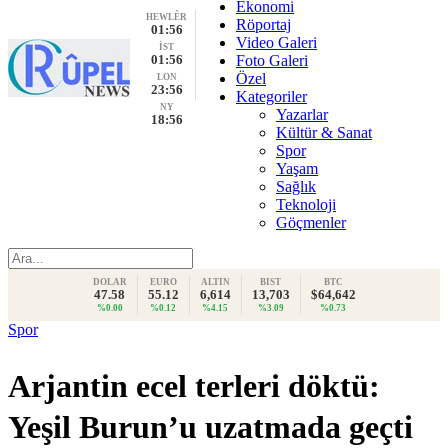
Ekonomi
HEWLÊR
Röportaj
01:56
Video Galeri
İST
01:56
Foto Galeri
Özel
LON
23:56
Kategoriler
NY
Yazarlar
18:56
Kültür & Sanat
Spor
Yaşam
Sağlık
Teknoloji
Göçmenler
DOLAR
EURO
ALTIN
BIST
BTC
47.58
55.12
6,614
13,703
$64,642
%0.00
%0.12
%4.15
%3.09
%0.73
Spor
Arjantin ecel terleri döktü:
Yeşil Burun’u uzatmada geçti