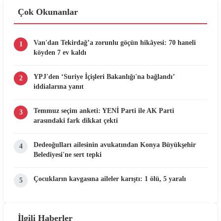
Çok Okunanlar
Van'dan Tekirdağ’a zorunlu göçün hikâyesi: 70 haneli
1
köyden 7 ev kaldı
YPJ'den ‘Suriye İçişleri Bakanlığı'na bağlandı’
2
iddialarına yanıt
Temmuz seçim anketi: YENİ Parti ile AK Parti
3
arasındaki fark dikkat çekti
Dedeoğulları ailesinin avukatından Konya Büyükşehir
4
Belediyesi'ne sert tepki
Çocukların kavgasına aileler karıştı: 1 ölü, 5 yaralı
5
İlgili Haberler