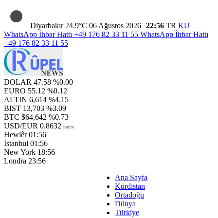
Diyarbakır
24.9°C
06 Ağustos 2026
22:56
TR
KU
WhatsApp İhbar Hattı
+49 176 82 33 11 55
WhatsApp İhbar Hattı
+49 176 82 33 11 55
DOLAR
47.58
%0.00
EURO
55.12
%0.12
ALTIN
6,614
%4.15
BIST
13,703
%3.09
BTC
$64,642
%0.73
USD/EUR
0.8632
parite
Hewlêr
01:56
İstanbul
01:56
New York
18:56
Londra
23:56
Ana Sayfa
Kürdistan
Ortadoğu
Dünya
Türkiye