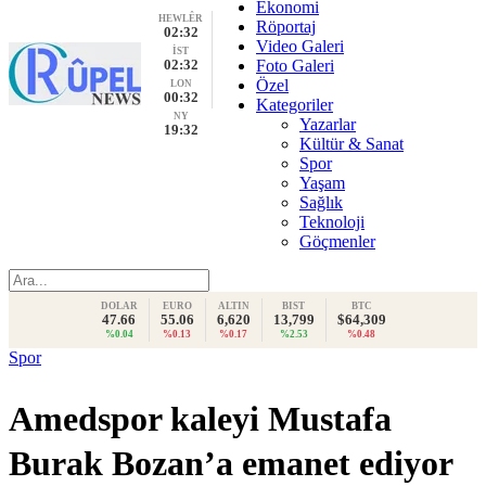
Ekonomi
HEWLÊR
Röportaj
02:32
Video Galeri
İST
02:32
Foto Galeri
Özel
LON
00:32
Kategoriler
NY
Yazarlar
19:32
Kültür & Sanat
Spor
Yaşam
Sağlık
Teknoloji
Göçmenler
DOLAR
EURO
ALTIN
BIST
BTC
47.66
55.06
6,620
13,799
$64,309
%0.04
%0.13
%0.17
%2.53
%0.48
Spor
Amedspor kaleyi Mustafa
Burak Bozan’a emanet ediyor