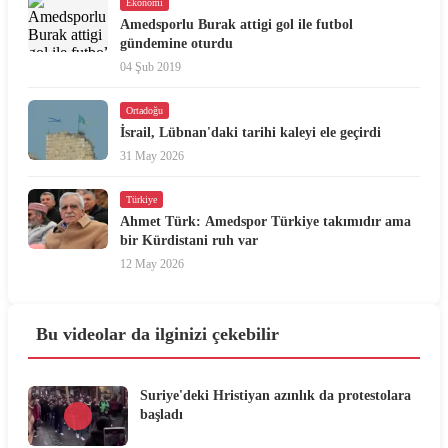
Ekonomi
Amedsporlu Burak attigi gol ile futbol
gündemine oturdu
04 Şub 2019
Ortadoğu
İsrail, Lübnan'daki tarihi kaleyi ele geçirdi
31 May 2026
Türkiye
Ahmet Türk: Amedspor Türkiye takımıdır ama
bir Kürdistani ruh var
12 May 2026
Bu videolar da ilginizi çekebilir
Suriye'deki Hristiyan azınlık da protestolara
başladı