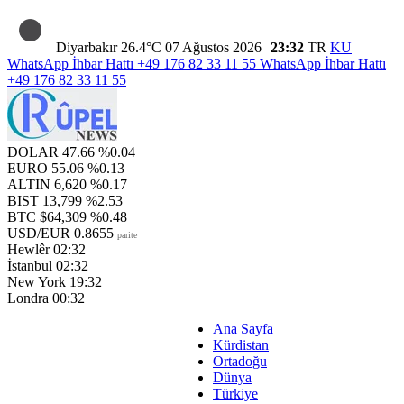
Diyarbakır
26.4°C
07 Ağustos 2026
23:32
TR
KU
WhatsApp İhbar Hattı
+49 176 82 33 11 55
WhatsApp İhbar Hattı
+49 176 82 33 11 55
DOLAR
47.66
%0.04
EURO
55.06
%0.13
ALTIN
6,620
%0.17
BIST
13,799
%2.53
BTC
$64,309
%0.48
USD/EUR
0.8655
parite
Hewlêr
02:32
İstanbul
02:32
New York
19:32
Londra
00:32
Ana Sayfa
Kürdistan
Ortadoğu
Dünya
Türkiye