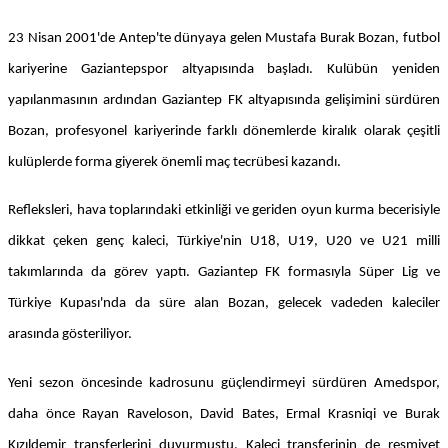
23 Nisan 2001'de Antep'te dünyaya gelen Mustafa Burak Bozan, futbol
kariyerine Gaziantepspor altyapısında başladı. Kulübün yeniden
yapılanmasının ardından Gaziantep FK altyapısında gelişimini sürdüren
Bozan, profesyonel kariyerinde farklı dönemlerde kiralık olarak çeşitli
kulüplerde forma giyerek önemli maç tecrübesi kazandı.
Refleksleri, hava toplarındaki etkinliği ve geriden oyun kurma becerisiyle
dikkat çeken genç kaleci, Türkiye'nin U18, U19, U20 ve U21 milli
takımlarında da görev yaptı. Gaziantep FK formasıyla Süper Lig ve
Türkiye Kupası'nda da süre alan Bozan, gelecek vadeden kaleciler
arasında gösteriliyor.
Yeni sezon öncesinde kadrosunu güçlendirmeyi sürdüren Amedspor,
daha önce Rayan Raveloson, David Bates, Ermal Krasniqi ve Burak
Kızıldemir transferlerini duyurmuştu. Kaleci transferinin de resmiyet