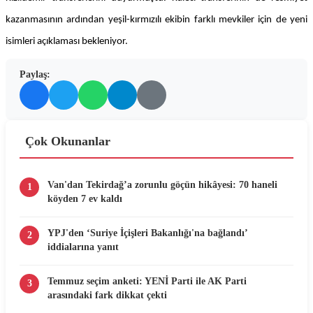
kazanmasının ardından yeşil-kırmızılı ekibin farklı mevkiler için de yeni
isimleri açıklaması bekleniyor.
Paylaş:
Çok Okunanlar
Van'dan Tekirdağ’a zorunlu göçün hikâyesi: 70 haneli
1
köyden 7 ev kaldı
YPJ'den ‘Suriye İçişleri Bakanlığı'na bağlandı’
2
iddialarına yanıt
Temmuz seçim anketi: YENİ Parti ile AK Parti
3
arasındaki fark dikkat çekti