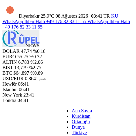
Diyarbakır
25.9°C
08 Ağustos 2026
03:41
TR
KU
WhatsApp İhbar Hattı
+49 176 82 33 11 55
WhatsApp İhbar Hattı
+49 176 82 33 11 55
DOLAR
47.74
%0.18
EURO
55.25
%0.32
ALTIN
6,783
%2.06
BIST
13,779
%2.75
BTC
$64,897
%0.89
USD/EUR
0.8641
parite
Hewlêr
06:41
İstanbul
06:41
New York
23:41
Londra
04:41
Ana Sayfa
Kürdistan
Ortadoğu
Dünya
Türkiye