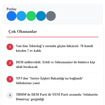
Paylaş:
Çok Okunanlar
Van'dan Tekirdağ’a zorunlu göçün hikâyesi: 70 haneli
1
köyden 7 ev kaldı
DEM milletvekili: Erbil ve Süleymaniye'de binlerce kişi
2
silah bırakacak
YPJ'den ‘Suriye İçişleri Bakanlığı'na bağlandı’
3
iddialarına yanıt
TBMM'de DEM Parti ile YENİ Parti arasında 'Selahattin
4
Demirtaş' gerginliği