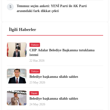
Temmuz seçim anketi: YENİ Parti ile AK Parti
5
arasındaki fark dikkat çekti
İlgili Haberler
Türkiye
CHP Adalar Belediye Başkanına tutuklama
istemi
22 Haz 2026
Türkiye
Belediye başkanına silahlı saldırı
23 May 2026
Yaşam
Belediye başkanına silahlı saldırı
24 May 2026