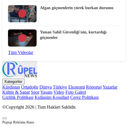
Afgan göçmenlerin yürek burkan durumu
Yunan Sahil Güvenliği'nin, kurtardığı
göçmenler
Tüm Videolar
Kategoriler
Kürdistan
Ortadoğu
Dünya
Türkiye
Ekonomi
Röportaj
Yazarlar
Kültür & Sanat
Spor
Yaşam
Video
Foto Galeri
Gizlilik Politikasi
Kullanim Kosullari
Cerez Politikasi
©Copyright 2026 | Tum Haklari Saklidir.
Popup Reklam Alanı