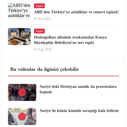
Yaşam
ABD’den Türkiye’ye azinliklar ve cemevi tepkisi!
05 Ara 2021
Yaşam
Dedeoğulları ailesinin avukatından Konya
Büyükşehir Belediyesi'ne sert tepki
01 Ağu 2026
Bu videolar da ilginizi çekebilir
Suriye'deki Hristiyan azınlık da protestolara
başladı
Suriye'de kimin kiminle savaştığı hala belirsiz