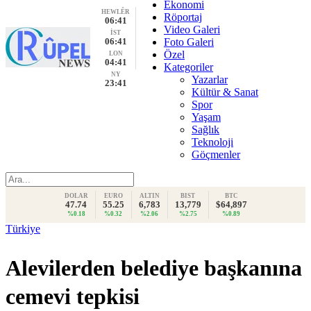
Ekonomi
HEWLÊR
Röportaj
06:41
Video Galeri
İST
06:41
Foto Galeri
Özel
LON
04:41
Kategoriler
NY
Yazarlar
23:41
Kültür & Sanat
Spor
Yaşam
Sağlık
Teknoloji
Göçmenler
DOLAR
EURO
ALTIN
BIST
BTC
47.74
55.25
6,783
13,779
$64,897
%0.18
%0.32
%2.06
%2.75
%0.89
Türkiye
Alevilerden belediye başkanına
cemevi tepkisi