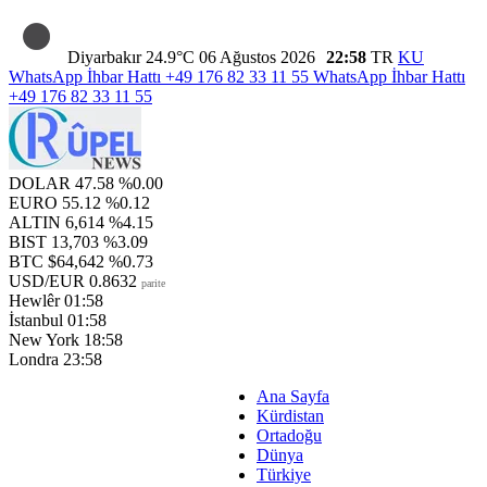
Diyarbakır
24.9°C
06 Ağustos 2026
22:58
TR
KU
WhatsApp İhbar Hattı
+49 176 82 33 11 55
WhatsApp İhbar Hattı
+49 176 82 33 11 55
DOLAR
47.58
%0.00
EURO
55.12
%0.12
ALTIN
6,614
%4.15
BIST
13,703
%3.09
BTC
$64,642
%0.73
USD/EUR
0.8632
parite
Hewlêr
01:58
İstanbul
01:58
New York
18:58
Londra
23:58
Ana Sayfa
Kürdistan
Ortadoğu
Dünya
Türkiye