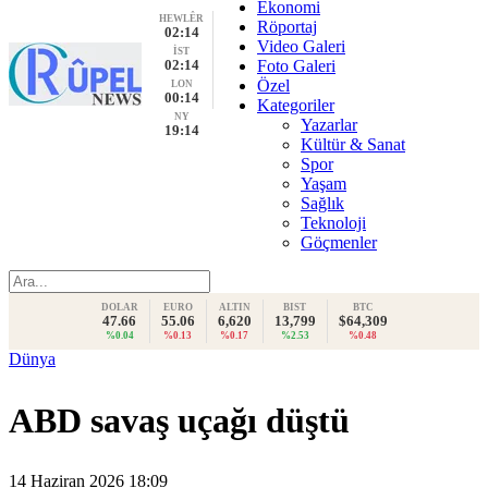
Ekonomi
HEWLÊR
Röportaj
02:14
Video Galeri
İST
02:14
Foto Galeri
Özel
LON
00:14
Kategoriler
NY
Yazarlar
19:14
Kültür & Sanat
Spor
Yaşam
Sağlık
Teknoloji
Göçmenler
DOLAR
EURO
ALTIN
BIST
BTC
47.66
55.06
6,620
13,799
$64,309
%0.04
%0.13
%0.17
%2.53
%0.48
Dünya
ABD savaş uçağı düştü
14 Haziran 2026 18:09