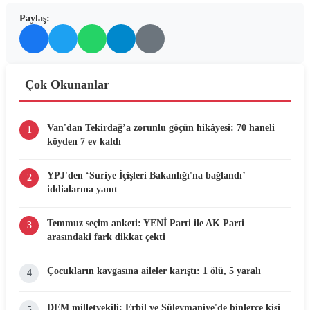
Paylaş:
Çok Okunanlar
Van'dan Tekirdağ’a zorunlu göçün hikâyesi: 70 haneli
1
köyden 7 ev kaldı
YPJ'den ‘Suriye İçişleri Bakanlığı'na bağlandı’
2
iddialarına yanıt
Temmuz seçim anketi: YENİ Parti ile AK Parti
3
arasındaki fark dikkat çekti
Çocukların kavgasına aileler karıştı: 1 ölü, 5 yaralı
4
DEM milletvekili: Erbil ve Süleymaniye'de binlerce kişi
5