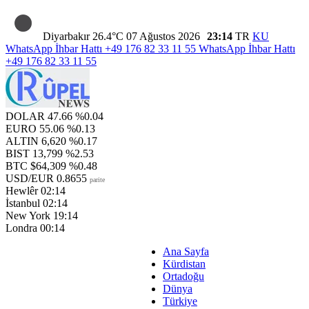
Diyarbakır
26.4°C
07 Ağustos 2026
23:14
TR
KU
WhatsApp İhbar Hattı
+49 176 82 33 11 55
WhatsApp İhbar Hattı
+49 176 82 33 11 55
DOLAR
47.66
%0.04
EURO
55.06
%0.13
ALTIN
6,620
%0.17
BIST
13,799
%2.53
BTC
$64,309
%0.48
USD/EUR
0.8655
parite
Hewlêr
02:14
İstanbul
02:14
New York
19:14
Londra
00:14
Ana Sayfa
Kürdistan
Ortadoğu
Dünya
Türkiye