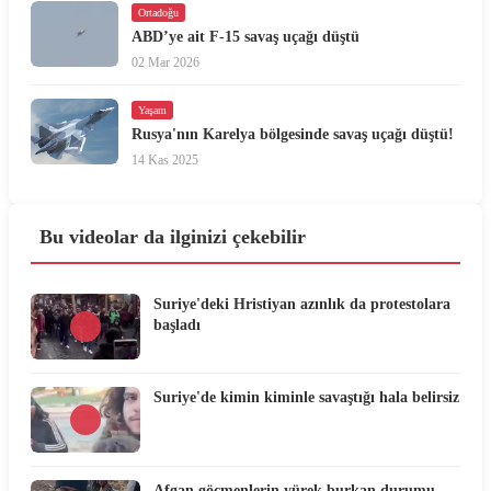
Ortadoğu
ABD’ye ait F-15 savaş uçağı düştü
02 Mar 2026
Yaşam
Rusya'nın Karelya bölgesinde savaş uçağı düştü!
14 Kas 2025
Bu videolar da ilginizi çekebilir
Suriye'deki Hristiyan azınlık da protestolara
başladı
Suriye'de kimin kiminle savaştığı hala belirsiz
Afgan göçmenlerin yürek burkan durumu