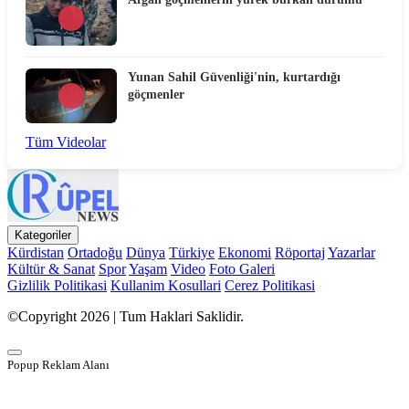
Yunan Sahil Güvenliği'nin, kurtardığı
göçmenler
Tüm Videolar
Kategoriler
Kürdistan
Ortadoğu
Dünya
Türkiye
Ekonomi
Röportaj
Yazarlar
Kültür & Sanat
Spor
Yaşam
Video
Foto Galeri
Gizlilik Politikasi
Kullanim Kosullari
Cerez Politikasi
©Copyright 2026 | Tum Haklari Saklidir.
Popup Reklam Alanı