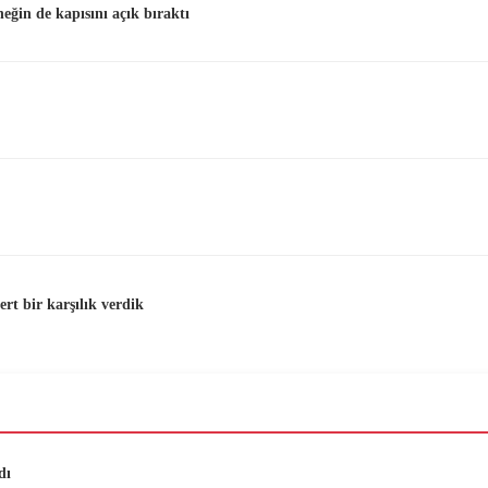
neğin de kapısını açık bıraktı
t bir karşılık verdik
dı