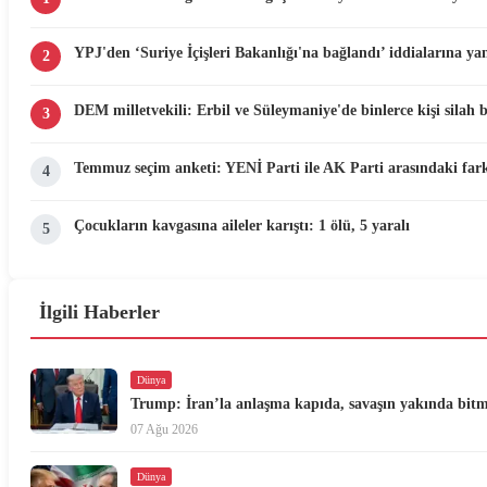
YPJ'den ‘Suriye İçişleri Bakanlığı'na bağlandı’ iddialarına yan
2
DEM milletvekili: Erbil ve Süleymaniye'de binlerce kişi silah 
3
Temmuz seçim anketi: YENİ Parti ile AK Parti arasındaki fark
4
Çocukların kavgasına aileler karıştı: 1 ölü, 5 yaralı
5
İlgili Haberler
Dünya
Trump: İran’la anlaşma kapıda, savaşın yakında bit
07 Ağu 2026
Dünya