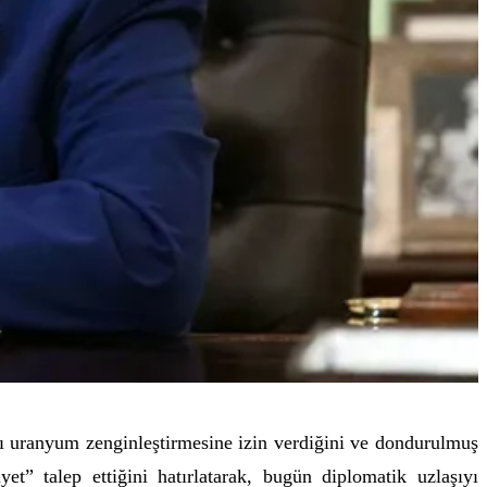
ı uranyum zenginleştirmesine izin verdiğini ve dondurulmuş
et” talep ettiğini hatırlatarak, bugün diplomatik uzlaşıyı