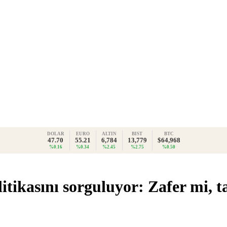
DOLAR
EURO
ALTIN
BIST
BTC
47.70
55.21
6,784
13,779
$64,968
%0.16
%0.34
%2.45
%2.75
%0.50
ikasını sorguluyor: Zafer mi, t