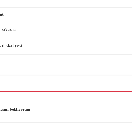
ıt
bırakacak
 dikkat çekti
mesini bekliyorum