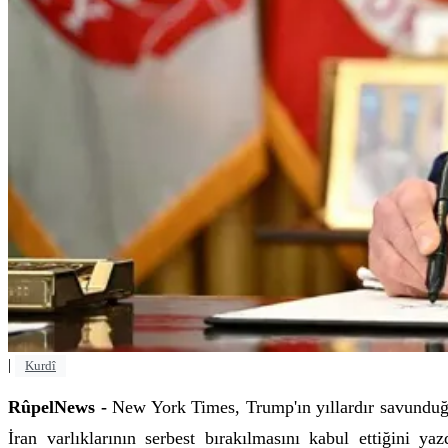
|
Kurdî
RûpelNews -
New York Times, Trump'ın yıllardır savunduğu
İran varlıklarının serbest bırakılmasını kabul ettiğini y