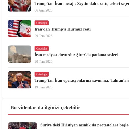
Trump'tan İran mesajı: Zeytin dalı uzattı, askeri seçe
06 Ağu 2026
Ortadoğu
İran'dan Trump'a Hürmüz resti
29 Tem 2026
Ortadoğu
İran medyası duyurdu: Şiraz'da patlama sesleri
20 Tem 2026
Ortadoğu
Trump'tan İran operasyonlarına savunma: Tahran'a ser
19 Tem 2026
Bu videolar da ilginizi çekebilir
Suriye'deki Hristiyan azınlık da protestolara başla