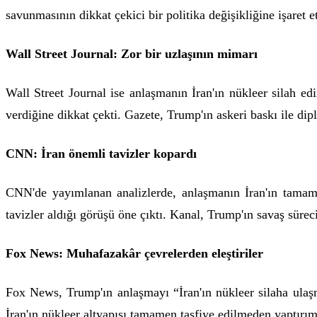
savunmasının dikkat çekici bir politika değişikliğine işaret ett
Wall Street Journal: Zor bir uzlaşının mimarı
Wall Street Journal ise anlaşmanın İran'ın nükleer silah e
verdiğine dikkat çekti. Gazete, Trump'ın askeri baskı ile dip
CNN: İran önemli tavizler kopardı
CNN'de yayımlanan analizlerde, anlaşmanın İran'ın tamam
tavizler aldığı görüşü öne çıktı. Kanal, Trump'ın savaş sürec
Fox News: Muhafazakâr çevrelerden eleştiriler
Fox News, Trump'ın anlaşmayı “İran'ın nükleer silaha ula
İran'ın nükleer altyapısı tamamen tasfiye edilmeden yaptırıml