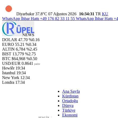
Diyarbakır
37.8°C
07 Ağustos 2026
16:34:32
TR
KU
WhatsApp İhbar Hattı
+49 176 82 33 11 55
WhatsApp İhbar Hattı
+4
DOLAR
47.70
%0.16
EURO
55.21
%0.34
ALTIN
6,784
%2.45
BIST
13,779
%2.75
BTC
$64,968
%0.50
USD/EUR
0.8641
parite
Hewlêr
19:34
İstanbul
19:34
New York
12:34
Londra
17:34
Ana Sayfa
Kürdistan
Ortadoğu
Dünya
Türkiye
Ekonomi
HEWLÊR