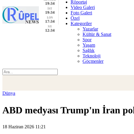
Röportaj
19:34
Video Galeri
İST
19:34
Foto Galeri
Özel
LON
17:34
Kategoriler
NY
Yazarlar
12:34
Kültür & Sanat
Spor
Yaşam
Sağlık
Teknoloji
Göçmenler
Dünya
ABD medyası Trump'ın İran polit
18 Haziran 2026 11:21