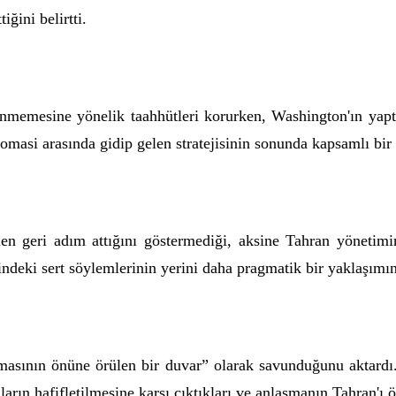
iğini belirtti.
dinmemesine yönelik taahhütleri korurken, Washington'ın yapt
lomasi arasında gidip gelen stratejisinin sonunda kapsamlı bir
en geri adım attığını göstermediği, aksine Tahran yönetimi
indeki sert söylemlerinin yerini daha pragmatik bir yaklaşımın 
şmasının önüne örülen bir duvar” olarak savunduğunu aktardı
arın hafifletilmesine karşı çıktıkları ve anlaşmanın Tahran'ı ö