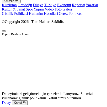
Kategoriler
Kürdistan
Ortadoğu
Dünya
Türkiye
Ekonomi
Röportaj
Yazarlar
Kültür & Sanat
Spor
Yaşam
Video
Foto Galeri
Gizlilik Politikasi
Kullanim Kosullari
Cerez Politikasi
©Copyright 2026 | Tum Haklari Saklidir.
Popup Reklam Alanı
Deneyiminizi geliştirmek için çerezler kullanıyoruz. Sitemizi
kullanarak gizlilik politikamızı kabul etmiş olursunuz.
Detay
Kabul Et