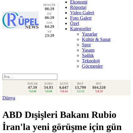
Ekonomi
HEWLÊR
Röportaj
06:29
Video Galeri
İST
06:29
Foto Galeri
Özel
LON
04:29
Kategoriler
NY
Yazarlar
23:29
Kültür & Sanat
Spor
Yaşam
Sağlık
Teknoloji
Göçmenler
DOLAR
EURO
ALTIN
BIST
BTC
47.59
54.93
6,647
13,799
$64,320
%0.00
%0.00
%0.44
%2.53
%0.29
Dünya
ABD Dışişleri Bakanı Rubio
İran'la yeni görüşme için gün