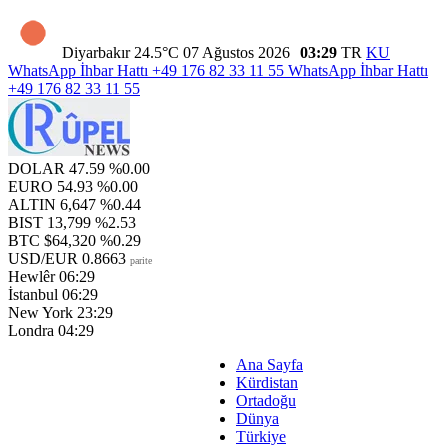
Diyarbakır
24.5°C
07 Ağustos 2026
03:29
TR
KU
WhatsApp İhbar Hattı
+49 176 82 33 11 55
WhatsApp İhbar Hattı
+49 176 82 33 11 55
DOLAR
47.59
%0.00
EURO
54.93
%0.00
ALTIN
6,647
%0.44
BIST
13,799
%2.53
BTC
$64,320
%0.29
USD/EUR
0.8663
parite
Hewlêr
06:29
İstanbul
06:29
New York
23:29
Londra
04:29
Ana Sayfa
Kürdistan
Ortadoğu
Dünya
Türkiye