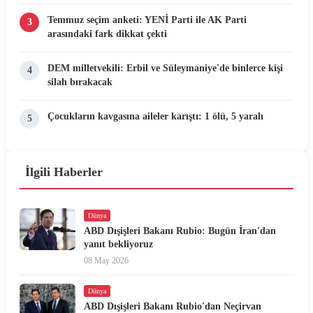
Temmuz seçim anketi: YENİ Parti ile AK Parti
3
arasındaki fark dikkat çekti
DEM milletvekili: Erbil ve Süleymaniye'de binlerce kişi
4
silah bırakacak
Çocukların kavgasına aileler karıştı: 1 ölü, 5 yaralı
5
İlgili Haberler
Dünya
ABD Dışişleri Bakanı Rubio: Bugün İran'dan
yanıt bekliyoruz
08 May 2026
Dünya
ABD Dışişleri Bakanı Rubio'dan Neçirvan