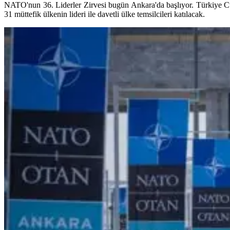
NATO'nun 36. Liderler Zirvesi bugün Ankara'da başlıyor. Türkiye C
31 müttefik ülkenin lideri ile davetli ülke temsilcileri katılacak.