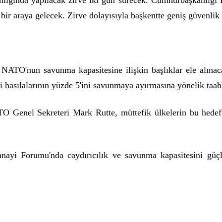
ğında yapılacak zirve iki gün sürecek. Cumhurbaşkanlığı Kü
bir araya gelecek. Zirve dolayısıyla başkentte geniş güvenlik 
a NATO'nun savunma kapasitesine ilişkin başlıklar ele alına
içi hasılalarının yüzde 5'ini savunmaya ayırmasına yönelik taah
TO Genel Sekreteri Mark Rutte, müttefik ülkelerin bu hedef 
ayi Forumu'nda caydırıcılık ve savunma kapasitesini güçle