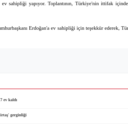
v sahipliği yapıyor. Toplantının, Türkiye'nin ittifak içind
mhurbaşkanı Erdoğan'a ev sahipliği için teşekkür ederek, Tü
7 ev kaldı
taş' gerginliği