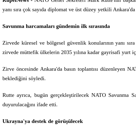
RûpelNews -
NATO Genel Sekreteri Mark Rutte'nin başkanlı
yanı sıra çok sayıda diplomat ve üst düzey yetkili Ankara'da 
Savunma harcamaları gündemin ilk sırasında
Zirvede küresel ve bölgesel güvenlik konularının yanı sır
zirvede müttefik ülkelerin 2035 yılına kadar gayrisafi yurt 
Zirve öncesinde Ankara'da basın toplantısı düzenleyen NA
beklediğini söyledi.
Rutte ayrıca, bugün gerçekleştirilecek NATO Savunma San
duyurulacağını ifade etti.
Ukrayna'ya destek de görüşülecek