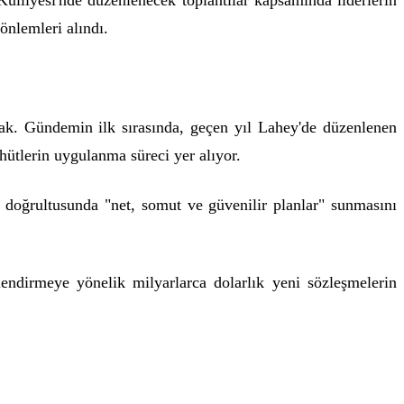
lliyesi'nde düzenlenecek toplantılar kapsamında liderlerin
önlemleri alındı.
cak. Gündemin ilk sırasında, geçen yıl Lahey'de düzenlenen
hütlerin uygulanma süreci yer alıyor.
doğrultusunda "net, somut ve güvenilir planlar" sunmasını
ndirmeye yönelik milyarlarca dolarlık yeni sözleşmelerin