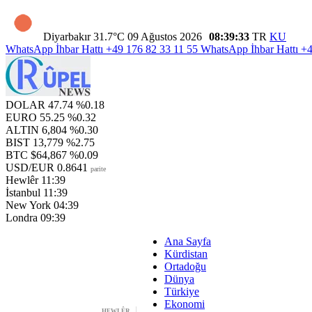
Diyarbakır
31.7°C
09 Ağustos 2026
08:39:34
TR
KU
WhatsApp İhbar Hattı
+49 176 82 33 11 55
WhatsApp İhbar Hattı
+4
DOLAR
47.74
%0.18
EURO
55.25
%0.32
ALTIN
6,804
%0.30
BIST
13,779
%2.75
BTC
$64,867
%0.09
USD/EUR
0.8641
parite
Hewlêr
11:39
İstanbul
11:39
New York
04:39
Londra
09:39
Ana Sayfa
Kürdistan
Ortadoğu
Dünya
Türkiye
Ekonomi
HEWLÊR