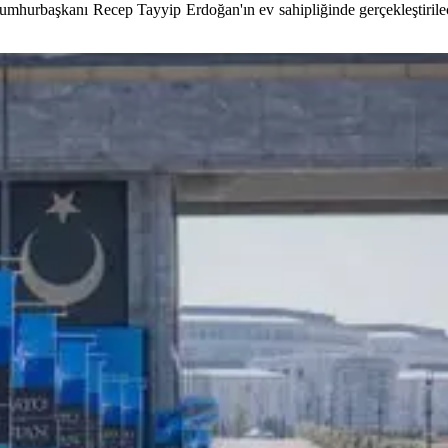
umhurbaşkanı Recep Tayyip Erdoğan'ın ev sahipliğinde gerçekleştiri