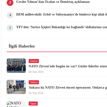
Cevdet Yılmaz’dan Öcalan ve Demirtaş açıklaması
3
DEM milletvekili: Erbil ve Süleymaniye'de binlerce kişi silah 
4
YPJ'den ‘Suriye İçişleri Bakanlığı'na bağlandı’ iddialarına yan
5
İlgili Haberler
Türkiye
NATO Zirvesi'nde bugün ne var? Gözler liderler ot
08 Tem 2026
Türkiye
Ankara'da NATO Zirvesi öncesi operasyon: Onlarca gö
05 Tem 2026
Yaşam