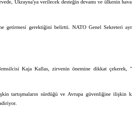
vede, Ukrayna'ya verilecek desteğin devamı ve ülkenin hava 
ine getirmesi gerektiğini belirtti. NATO Genel Sekreteri ay
Temsilcisi Kaja Kallas, zirvenin önemine dikkat çekerek, "
kin tartışmaların sürdüğü ve Avrupa güvenliğine ilişkin kay
diriyor.