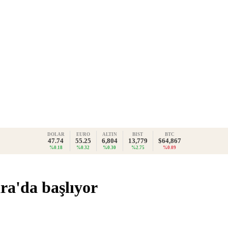
DOLAR
EURO
ALTIN
BIST
BTC
47.74
55.25
6,804
13,779
$64,867
%0.18
%0.32
%0.30
%2.75
%0.09
ra'da başlıyor