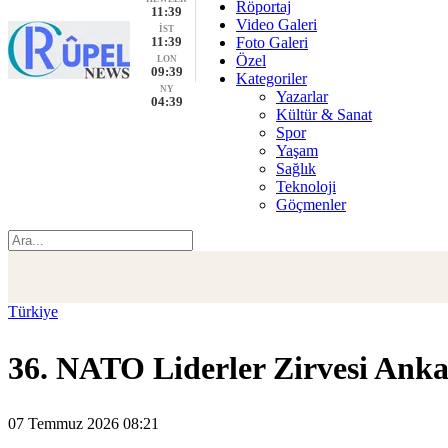
Röportaj
11:39
Video Galeri
İST
11:39
Foto Galeri
Özel
LON
09:39
Kategoriler
NY
Yazarlar
04:39
Kültür & Sanat
Spor
Yaşam
Sağlık
Teknoloji
Göçmenler
Türkiye
36. NATO Liderler Zirvesi Anka
07 Temmuz 2026 08:21