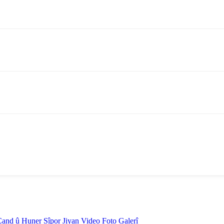
Çand û Huner
Sîpor
Jiyan
Video
Foto Galerî