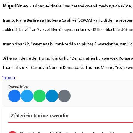
RûpelNews -
Di parvekirineke li ser hesabê xwe yê medyaya civakî de,
Trump, Plana Berfireh a Hevbeş a Çalakiyê (JCPOA) ya ku di dema rêveberi
nukleerî ji aliyê Îranê ve vekiriye û peymana ku ew dê li ser bixebite dê tam
Trump diyar kir, "Peymana bi Îranê re dê yan pir baş û watedar be, yan j
Di heman demê de, Trump îdia kir ku "Demokrat ên ku xwe wek Komarparê
Thom Tillis û Bill Cassidy û Nûnerê Komarparêz Thomas Massie, "rêya xwe
Trump
Parve bike:
Zêdetirîn hatine xwendin