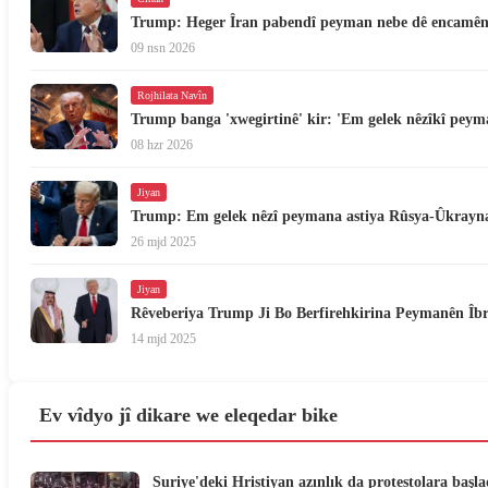
Trump: Heger Îran pabendî peyman nebe dê encamên
09 nsn 2026
Rojhilata Navîn
Trump banga 'xwegirtinê' kir: 'Em gelek nêzîkî peyma
08 hzr 2026
Jiyan
Trump: Em gelek nêzî peymana astiya Rûsya-Ûkrayn
26 mjd 2025
Jiyan
Rêveberiya Trump Ji Bo Berfirehkirina Peymanên Îbr
14 mjd 2025
Ev vîdyo jî dikare we eleqedar bike
Suriye'deki Hristiyan azınlık da protestolara başla