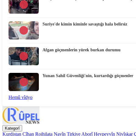
Suriye'de kimin kiminle savaştığı hala belirsiz
Afgan göçmenlerin yürek burkan durumu
Yunan Sahil Güvenliği'nin, kurtardığı göçmenler
Hemû vîdyo
Kategorî
Kurdistan
Cîhan
Rojhilata Navîn
Tirkiye
Aborî
Hevpeyvîn
Nivîskar