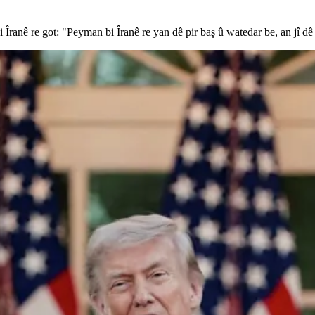
nê re got: "Peyman bi Îranê re yan dê pir baş û watedar be, an jî d