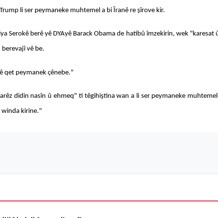
 Trump li ser peymaneke muhtemel a bi Îranê re şîrove kir.
ya Serokê berê yê DYAyê Barack Obama de hatibû îmzekirin, wek "karesat û t
 berevajî vê be.
î dê qet peymanek çênebe."
z didin nasîn û ehmeq" ti têgihiştina wan a li ser peymaneke muhtemel 
 winda kirine."