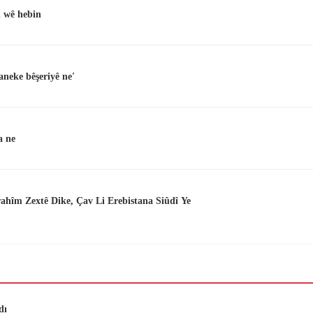
 wê hebin
neke bêşeriyê ne'
a ne
ahîm Zextê Dike, Çav Li Erebistana Siûdî Ye
dı