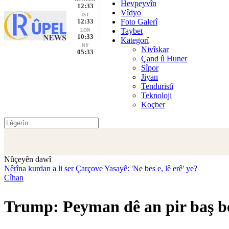
Hevpeyvîn
12:33
Vîdyo
İST
12:33
Foto Galerî
Taybet
LON
10:33
Kategorî
NY
Nivîskar
05:33
Çand û Huner
Sîpor
Jiyan
Tenduristî
Teknoloji
Koçber
Nûçeyên dawî
Nêrîna kurdan a li ser Çarçove Yasayê: 'Ne bes e, lê erê' ye?
Cîhan
Trump: Peyman dê an pir baş be