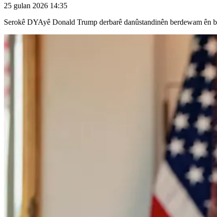
25 gulan 2026 14:35
Serokê DYAyê Donald Trump derbarê danûstandinên berdewam ên bi Îra