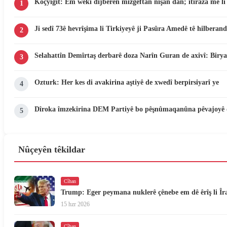
Koçyigit: Em wekî dijberên mizgeftan nîşan dan; îtiraza me li d
1
Ji sedî 73ê hevrîşima li Tirkiyeyê ji Pasûra Amedê tê hilberand
2
Selahattîn Demîrtaş derbarê doza Narîn Guran de axivî: Birya
3
Ozturk: Her kes di avakirina aştiyê de xwedî berpirsiyarî ye
4
Dîroka îmzekirina DEM Partiyê bo pêşnûmaqanûna pêvajoyê 
5
Nûçeyên têkildar
Cîhan
Trump: Eger peymana nuklerê çênebe em dê êrîş li Îr
15 hzr 2026
Cîhan