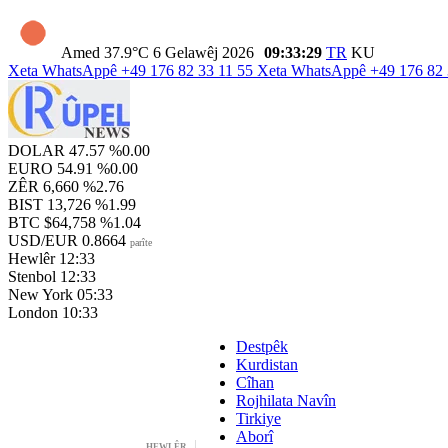
Amed
37.9°C
6 Gelawêj 2026
09:33:30
TR
KU
Xeta WhatsAppê
+49 176 82 33 11 55
Xeta WhatsAppê
+49 176 82 
DOLAR
47.57
%0.00
EURO
54.91
%0.00
ZÊR
6,660
%2.76
BIST
13,726
%1.99
BTC
$64,758
%1.04
USD/EUR
0.8664
parîte
Hewlêr
12:33
Stenbol
12:33
New York
05:33
London
10:33
Destpêk
Kurdistan
Cîhan
Rojhilata Navîn
Tirkiye
Aborî
HEWLÊR