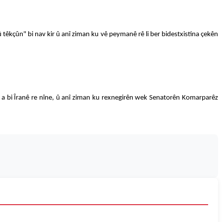
êkçûn" bi nav kir û anî ziman ku vê peymanê rê li ber bidestxistina çekên
a bi Îranê re nîne, û anî ziman ku rexnegirên wek Senatorên Komarparêz