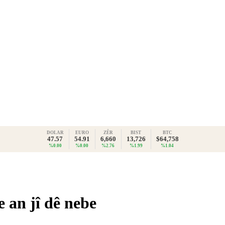
DOLAR
EURO
ZÊR
BIST
BTC
47.57
54.91
6,660
13,726
$64,758
%0.00
%0.00
%2.76
%1.99
%1.04
 an jî dê nebe