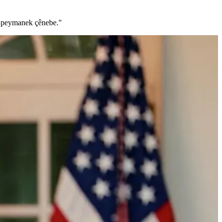
ê peymanek çênebe."