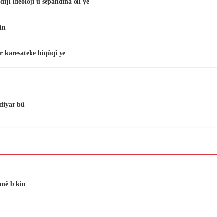
ijî îdeolojî û sepandina olî ye
in
r karesateke hiqûqî ye
diyar bû
anê bikin