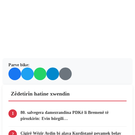
Parve bike:
Zêdetirîn hatine xwendin
80. salvegera damezrandina PDKê li Bremenê tê
1
pîrozkirin: Evin hûrgilî…
Cîgirê Wêzîr Aydin bi alaya Kurdistanê peyamek belav
2