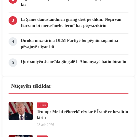
kir
Li Şamê danûstandinên girîng dest pê dikin: Neçîrvan
3
Barzanî bi merasîmeke fermî hat pêşwazîkirin
Dîroka îmzekirina DEM Partiyê bo pêşnûmaqanûna
4
pêvajoyê diyar bû
Qurbaniyên Jenosîda Şingalê li Almanyayê hatin bîranîn
5
Nûçeyên têkildar
Cîhan
Trump: Me bi rêberekî rêzdar ê Îranê re hevdîtin
kirin
23 adr 2026