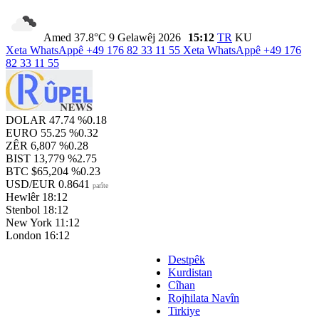
Amed
37.8°C
9 Gelawêj 2026
15:12
TR
KU
Xeta WhatsAppê
+49 176 82 33 11 55
Xeta WhatsAppê
+49 176
82 33 11 55
DOLAR
47.74
%0.18
EURO
55.25
%0.32
ZÊR
6,807
%0.28
BIST
13,779
%2.75
BTC
$65,204
%0.23
USD/EUR
0.8641
parîte
Hewlêr
18:12
Stenbol
18:12
New York
11:12
London
16:12
Destpêk
Kurdistan
Cîhan
Rojhilata Navîn
Tirkiye