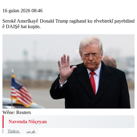
16 gulan 2026 08:46
Serokê Amerîkayê Donald Trump ragihand ku rêvebirekî payebilind
ê DAIŞê hat kuştin.
Wêne: Reuters
Navenda Nûçeyan
|
Türkçe
عربي