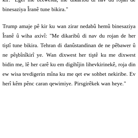
binesaziya Îranê tune bikira."
Trump amaje pê kir ku wan zirar nedabû hemû binesaziya
Îranê û wiha axivî: "Me dikaribû di nav du rojan de her
tiştî tune bikira. Tehran di danûstandinan de ne pêbawer û
ne pêşbînîkirî ye. Wan dixwest her tiştê ku me dixwest
bidin me, lê her carê ku em digihîjin lihevkirinekê, roja din
ew wisa tevdigerin mîna ku me qet ew sohbet nekiribe. Ev
herî kêm pênc caran qewimiye. Pirsgirêkek wan heye."