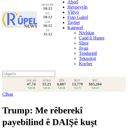
Aborî
HEWLÊR
Hevpeyvîn
18:12
Vîdyo
İST
18:12
Foto Galerî
Taybet
LON
16:12
Kategorî
NY
Nivîskar
11:12
Çand û Huner
Sîpor
Jiyan
Tenduristî
Teknoloji
Koçber
DOLAR
EURO
ZÊR
BIST
BTC
47.74
55.25
6,807
13,779
$65,204
%0.18
%0.32
%0.28
%2.75
%0.23
Cîhan
Trump: Me rêberekî
payebilind ê DAIŞê kuşt