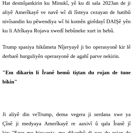
Hat destnîşankirin ku Minukî, yê ku di sala 2023an de ji
aliyê Amerîkayê ve navê wî di lîsteya cezayan de hatibû
nivîsandin ku pêwendiya wî bi komên girêdayî DAIŞê yên
ku li Afrîkaya Rojava xwedî hebûneke xurt in hebû.
Trump spasiya hikûmeta Nîjeryayê ji bo operasyonê kir lê
derbarê hurguliyên operasyonê de agahî parve nekirin.
"Em dikarin li Îranê hemû tiştan du rojan de tune
bikin"
Ji aliyê din veTrump, dema vegera ji serdana xwe ya
Çînê ji medyaya Amerîkayê re aaxivî û qala Îranê jî
kir: "Eger me bixwesta, me dikaribû di nav du rojan de