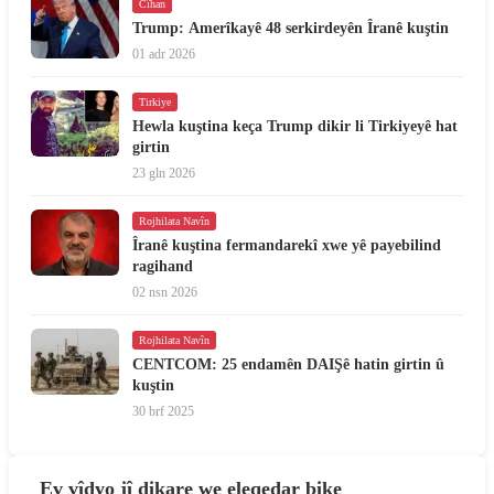
Cîhan
Trump: Amerîkayê 48 serkirdeyên Îranê kuştin
01 adr 2026
Tirkiye
Hewla kuştina keça Trump dikir li Tirkiyeyê hat
girtin
23 gln 2026
Rojhilata Navîn
Îranê kuştina fermandarekî xwe yê payebilind
ragihand
02 nsn 2026
Rojhilata Navîn
CENTCOM: 25 endamên DAIŞê hatin girtin û
kuştin
30 brf 2025
Ev vîdyo jî dikare we eleqedar bike