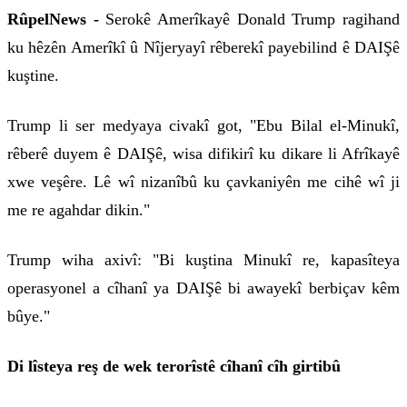
RûpelNews -
Serokê Amerîkayê Donald Trump ragihand
ku hêzên Amerîkî û Nîjeryayî rêberekî payebilind ê DAIŞê
kuştine.
Trump li ser medyaya civakî got, "Ebu Bilal el-Minukî,
rêberê duyem ê DAIŞê, wisa difikirî ku dikare li Afrîkayê
xwe veşêre. Lê wî nizanîbû ku çavkaniyên me cihê wî ji
me re agahdar dikin."
Trump wiha axivî: "Bi kuştina Minukî re, kapasîteya
operasyonel a cîhanî ya DAIŞê bi awayekî berbiçav kêm
bûye."
Di lîsteya reş de wek terorîstê cîhanî cîh girtibû