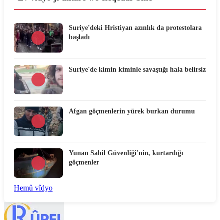
Suriye'deki Hristiyan azınlık da protestolara
başladı
Suriye'de kimin kiminle savaştığı hala belirsiz
Afgan göçmenlerin yürek burkan durumu
Yunan Sahil Güvenliği'nin, kurtardığı
göçmenler
Hemû vîdyo