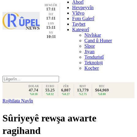
Aborî
HEWLÊR
Hevpeyvîn
17:11
Vîdyo
İST
17:11
Foto Galerî
Taybet
LON
15:11
Kategorî
NY
Nivîskar
10:11
Çand û Huner
Sîpor
Jiyan
Tenduristî
Teknoloji
Koçber
DOLAR
EURO
ZÊR
BIST
BTC
47.74
55.25
6,807
13,779
$64,969
%0.18
%0.32
%0.27
%2.75
%0.00
Rojhilata Navîn
Sûriyeyê rewşa awarte
ragihand