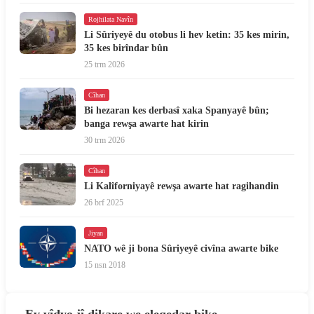
Rojhilata Navîn
Li Sûriyeyê du otobus li hev ketin: 35 kes mirin,
35 kes birîndar bûn
25 trm 2026
Cîhan
Bi hezaran kes derbasî xaka Spanyayê bûn;
banga rewşa awarte hat kirin
30 trm 2026
Cîhan
Li Kalîforniyayê rewşa awarte hat ragihandin
26 brf 2025
Jiyan
NATO wê ji bona Sûriyeyê civîna awarte bike
15 nsn 2018