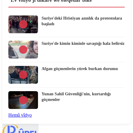
Ev vîdyo jî dikare we eleqedar bike
Suriye'deki Hristiyan azınlık da protestolara
başladı
Suriye'de kimin kiminle savaştığı hala belirsiz
Afgan göçmenlerin yürek burkan durumu
Yunan Sahil Güvenliği'nin, kurtardığı
göçmenler
Hemû vîdyo