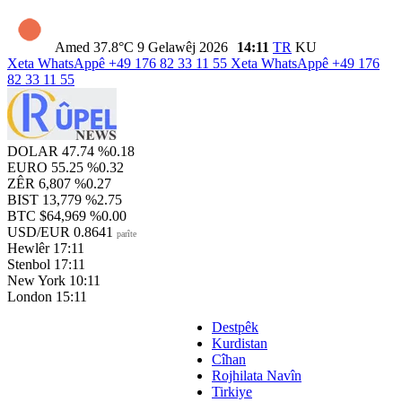
Amed
37.8°C
9 Gelawêj 2026
14:11
TR
KU
Xeta WhatsAppê
+49 176 82 33 11 55
Xeta WhatsAppê
+49 176
82 33 11 55
DOLAR
47.74
%0.18
EURO
55.25
%0.32
ZÊR
6,807
%0.27
BIST
13,779
%2.75
BTC
$64,969
%0.00
USD/EUR
0.8641
parîte
Hewlêr
17:11
Stenbol
17:11
New York
10:11
London
15:11
Destpêk
Kurdistan
Cîhan
Rojhilata Navîn
Tirkiye