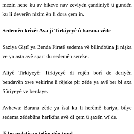
mezin hene ku av bikeve nav zeviyên çandiniyê û gundên
ku li deverên nizim ên li dora çem in.
Sedemên krîzê: Ava ji Tirkiyeyê û barana zêde
Saziya Giştî ya Benda Firatê sedema vê bilindbûna ji nişka
ve ya asta avê spart du sedemên sereke:
Aliyê Tirkiyeyê: Tirkiyeyê di rojên borî de deriyên
bendavên xwe vekirine û rêjeke pir zêde ya avê ber bi axa
Sûriyeyê ve berdaye.
Avhewa: Barana zêde ya îsal ku li herêmê bariya, bûye
sedema zêdebûna herikîna avê di çem û şaxên wî de.
Ji bo welatiyan telîmatên tund