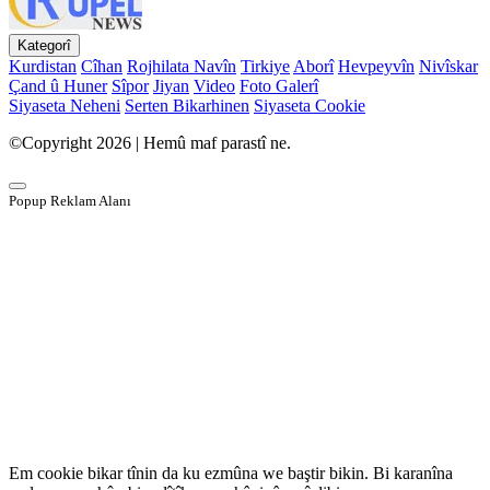
Kategorî
Kurdistan
Cîhan
Rojhilata Navîn
Tirkiye
Aborî
Hevpeyvîn
Nivîskar
Çand û Huner
Sîpor
Jiyan
Video
Foto Galerî
Siyaseta Neheni
Serten Bikarhinen
Siyaseta Cookie
©Copyright 2026 | Hemû maf parastî ne.
Popup Reklam Alanı
Em cookie bikar tînin da ku ezmûna we baştir bikin. Bi karanîna