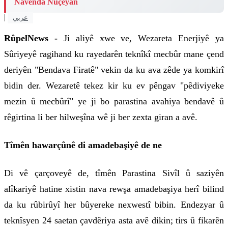
Navenda Nûçeyan
|
عربي
RûpelNews -
Ji aliyê xwe ve, Wezareta Enerjiyê ya
Sûriyeyê ragihand ku rayedarên teknîkî mecbûr mane çend
deriyên "Bendava Firatê" vekin da ku ava zêde ya komkirî
bidin der. Wezaretê tekez kir ku ev pêngav "pêdiviyeke
mezin û mecbûrî" ye ji bo parastina avahiya bendavê û
rêgirtina li ber hilweşîna wê ji ber zexta giran a avê.
Tîmên hawarçûnê di amadebaşiyê de ne
Di vê çarçoveyê de, tîmên Parastina Sivîl û saziyên
alîkariyê hatine xistin nava rewşa amadebaşiya herî bilind
da ku rûbirûyî her bûyereke nexwestî bibin. Endezyar û
teknîsyen 24 saetan çavdêriya asta avê dikin; tirs û fikarên