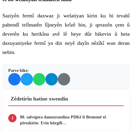
Saziyên fermî daxwaz ji welatiyan kirin ku bi tevahî
pabendî telîmatên lîjneyên krîzê bin, ji qeraxên çem û
deverên ku herikîna avê lê heye dûr bikevin û heta
daxuyaniyeke fermî ya din neyê dayîn nêzîkî wan deran
nebin.
Parve bike:
Zêdetirîn hatine xwendin
80. salvegera damezrandina PDKê li Bremenê tê
1
pîrozkirin: Evin hûrgilî…