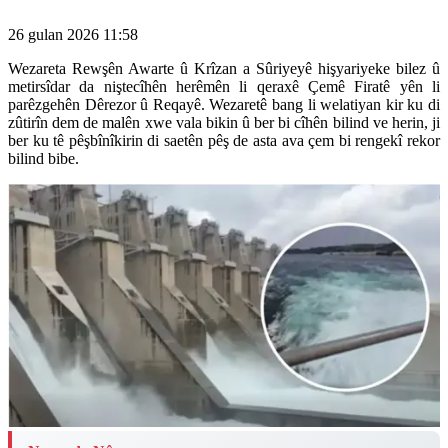
26 gulan 2026 11:58
Wezareta Rewşên Awarte û Krîzan a Sûriyeyê hişyariyeke bilez û
metirsîdar da niştecîhên herêmên li qeraxê Çemê Firatê yên li
parêzgehên Dêrezor û Reqayê. Wezaretê bang li welatiyan kir ku di
zûtirîn dem de malên xwe vala bikin û ber bi cîhên bilind ve herin, ji
ber ku tê pêşbînîkirin di saetên pêş de asta ava çem bi rengekî rekor
bilind bibe.