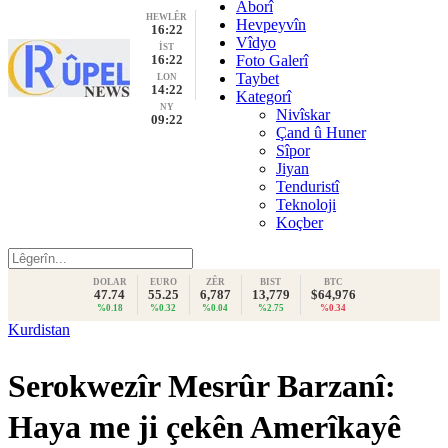
Aborî
HEWLÊR
Hevpeyvîn
16:22
Vîdyo
İST
16:22
Foto Galerî
Taybet
LON
14:22
Kategorî
NY
Nivîskar
09:22
Çand û Huner
Sîpor
Jiyan
Tenduristî
Teknoloji
Koçber
DOLAR
EURO
ZÊR
BIST
BTC
47.74
55.25
6,787
13,779
$64,976
%0.18
%0.32
%0.04
%2.75
%0.34
Kurdistan
Serokwezîr Mesrûr Barzanî:
Haya me ji çekên Amerîkayê