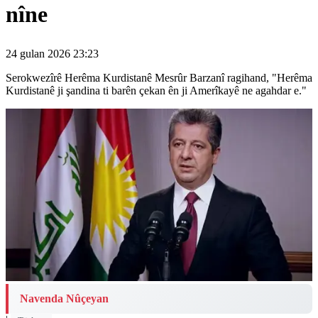
nîne
24 gulan 2026 23:23
Serokwezîrê Herêma Kurdistanê Mesrûr Barzanî ragihand, "Herêma
Kurdistanê ji şandina ti barên çekan ên ji Amerîkayê ne agahdar e."
Navenda Nûçeyan