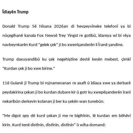
Îdiayên Trump
Donald Trump 5ê Nîsana 2026an di hevpeyvîneke telefonî ya bi
nûçegihanê kanala Fox Newsê Trey Yingst re gotibû, îdareya wî bi rêya
navbeynkarên Kurd "gelek çek" ji bo xwenîşanderên li Îranê şandine.
Trump daxuyandibû ku çek negehiştine destê kesên mebest, çimkî
"Kurdan çek ji bo xwe birine."
11ê Gulanê jî Trump bi rojnamevanan re axaft û îdiaya xwe ya derbarê
peydakirina çekan ji bo kurdan dubare kir û gotr ku xwepêşanderên îranî
nekarîbûn derkevin kolanan ji ber ku çekên wan tunebûn.
"Me digot qey dê kurd çekan ji me re bigihînin, lê kurdan em bêhêvî
kirin. Kurd tenê distînin, distînin, distînin" û wiha domand: