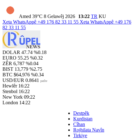
Amed
39°C
8 Gelawêj 2026
13:22
TR
KU
Xeta WhatsAppê
+49 176 82 33 11 55
Xeta WhatsAppê
+49 176
82 33 11 55
DOLAR
47.74
%0.18
EURO
55.25
%0.32
ZÊR
6,787
%0.04
BIST
13,779
%2.75
BTC
$64,976
%0.34
USD/EUR
0.8641
parîte
Hewlêr
16:22
Stenbol
16:22
New York
09:22
London
14:22
Destpêk
Kurdistan
Cîhan
Rojhilata Navîn
Tirkiye