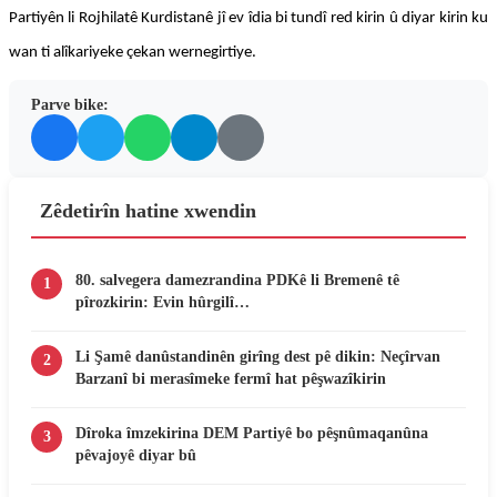
Partiyên li Rojhilatê Kurdistanê jî ev îdia bi tundî red kirin û diyar kirin ku
wan ti alîkariyeke çekan wernegirtiye.
Parve bike:
Zêdetirîn hatine xwendin
80. salvegera damezrandina PDKê li Bremenê tê
1
pîrozkirin: Evin hûrgilî…
Li Şamê danûstandinên girîng dest pê dikin: Neçîrvan
2
Barzanî bi merasîmeke fermî hat pêşwazîkirin
Dîroka îmzekirina DEM Partiyê bo pêşnûmaqanûna
3
pêvajoyê diyar bû