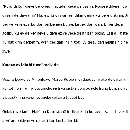
"Kurd di Kongreyê de xwedî navûdengeke pir baş in. Kongre dibêje, 'Ew
di şerî de dijwar in' Na, ew bi dijwarî şer dikin dema ku pere distînin. Ji
ber vê yekê ez ji kurdan pir bêhêvî bûme. Lê çek dan wan. Bi ser de, min
gotibû ku ev dê kêr neyê û divê ez vê yekê destnîşan bikim. Ez li dijî tiştê
ku hat kirin derketim. Wan çek dan. Min got, 'Ev dê tu carî negihîjin cihê
xwe.'"
Kurdan ev îdia bi tundî red kirin
Wezîrê Derve yê Amerîkayê Marco Rubio jî di daxuyaniyekê de diyar kir
ku gotinên Trump peyameke giştî ya piştgiriyê ji bo gelê Îranê bûn, ne ku
piştrastkirina veguhestineke çekan a taybet bû.
Gelek rayedarên Herêma Kurdistanê jî diyar kirin ku ew nizanin ti çek ji
aliyê amerîkiyan ve radestî kurdan hatine kirin.