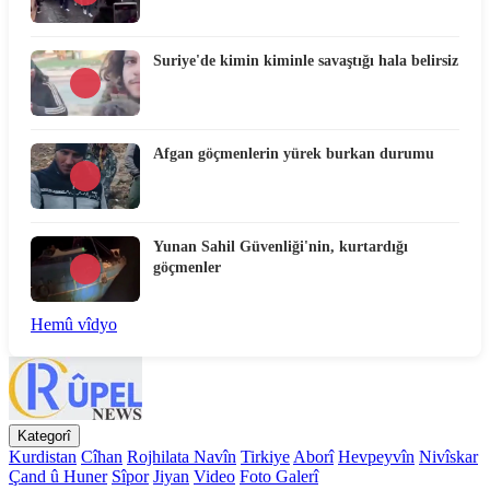
Suriye'de kimin kiminle savaştığı hala belirsiz
Afgan göçmenlerin yürek burkan durumu
Yunan Sahil Güvenliği'nin, kurtardığı
göçmenler
Hemû vîdyo
Kategorî
Kurdistan
Cîhan
Rojhilata Navîn
Tirkiye
Aborî
Hevpeyvîn
Nivîskar
Çand û Huner
Sîpor
Jiyan
Video
Foto Galerî