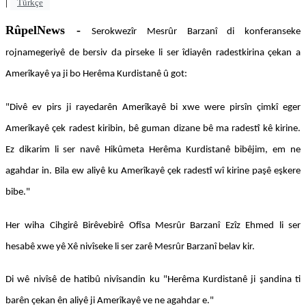
|
Türkçe
RûpelNews -
Serokwezîr Mesrûr Barzanî di konferanseke
rojnamegeriyê de bersiv da pirseke li ser îdiayên radestkirina çekan a
Amerîkayê ya ji bo Herêma Kurdistanê û got:
"Divê ev pirs ji rayedarên Amerîkayê bi xwe were pirsîn çimkî eger
Amerîkayê çek radest kiribin, bê guman dizane bê ma radestî kê kirine.
Ez dikarim li ser navê Hikûmeta Herêma Kurdistanê bibêjim, em ne
agahdar in. Bila ew aliyê ku Amerîkayê çek radestî wî kirine paşê eşkere
bibe."
Her wiha Cihgirê Birêvebirê Ofîsa Mesrûr Barzanî Ezîz Ehmed li ser
hesabê xwe yê Xê nivîseke li ser zarê Mesrûr Barzanî belav kir.
Di wê nivîsê de hatibû nivîsandin ku "Herêma Kurdistanê ji şandina ti
barên çekan ên aliyê ji Amerîkayê ve ne agahdar e."