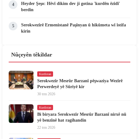
Heyder Şeşo: Hêvî dikim dev ji gotina 'kurdên êzîdî'
4
berdin
Serokwezîrê Ermenistanê Paşînyan û hikûmeta wî îstifa
5
kirin
Nûçeyên têkildar
Kurdistan
Serokwezîr Mesrûr Barzanî pêşwaziya Wezîrê
Perwerdeyê yê Sûriyê kir
30 trm 2026
Kurdistan
Bi biryara Serokwezîr Mesrûr Barzanî nirxê nû
yê benzînê hat ragihandin
22 trm 2026