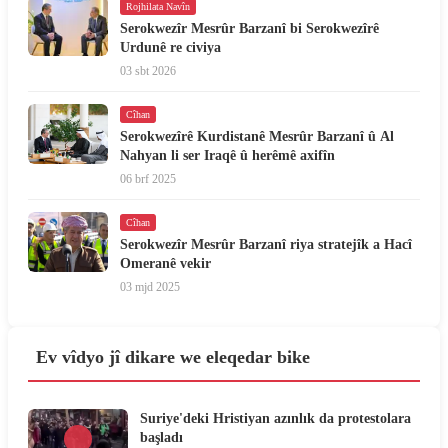
Rojhilata Navîn
Serokwezîr Mesrûr Barzanî bi Serokwezîrê
Urdunê re civiya
03 sbt 2026
Cîhan
Serokwezîrê Kurdistanê Mesrûr Barzanî û Al
Nahyan li ser Iraqê û herêmê axifîn
06 brf 2025
Cîhan
Serokwezîr Mesrûr Barzanî riya stratejîk a Hacî
Omeranê vekir
03 mjd 2025
Ev vîdyo jî dikare we eleqedar bike
Suriye'deki Hristiyan azınlık da protestolara
başladı