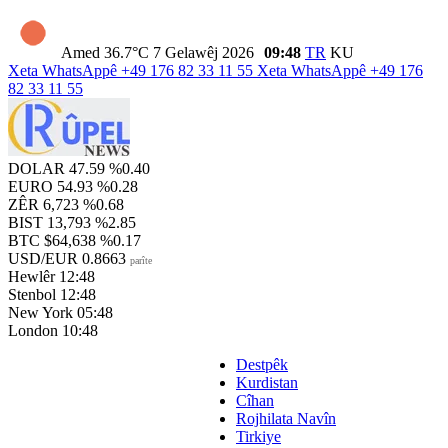
Amed
36.7°C
7 Gelawêj 2026
09:48
TR
KU
Xeta WhatsAppê
+49 176 82 33 11 55
Xeta WhatsAppê
+49 176
82 33 11 55
DOLAR
47.59
%0.40
EURO
54.93
%0.28
ZÊR
6,723
%0.68
BIST
13,793
%2.85
BTC
$64,638
%0.17
USD/EUR
0.8663
parîte
Hewlêr
12:48
Stenbol
12:48
New York
05:48
London
10:48
Destpêk
Kurdistan
Cîhan
Rojhilata Navîn
Tirkiye