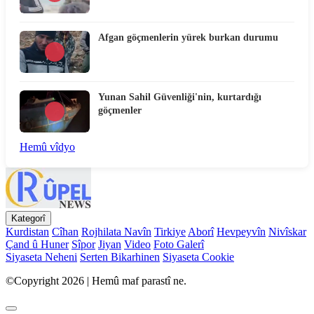
Afgan göçmenlerin yürek burkan durumu
Yunan Sahil Güvenliği'nin, kurtardığı
göçmenler
Hemû vîdyo
Kategorî
Kurdistan
Cîhan
Rojhilata Navîn
Tirkiye
Aborî
Hevpeyvîn
Nivîskar
Çand û Huner
Sîpor
Jiyan
Video
Foto Galerî
Siyaseta Neheni
Serten Bikarhinen
Siyaseta Cookie
©Copyright 2026 | Hemû maf parastî ne.