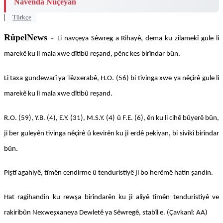
Navenda Nûçeyan
|
Türkçe
RûpelNews -
Li navçeya Sêwreg a Rihayê, dema ku zilamekî gule li
marekê ku li mala xwe dîtibû reşand, pênc kes birîndar bûn.
Li taxa gundewarî ya Têzxerabê, H.O. (56) bi tivinga xwe ya nêçîrê gule li
marekê ku li mala xwe dîtibû reşand.
R.O. (59), Y.B. (4), E.Y. (31), M.S.Y. (4) û F.E. (6), ên ku li cihê bûyerê bûn,
ji ber guleyên tivinga nêçîrê û kevirên ku ji erdê pekiyan, bi sivikî birîndar
bûn.
Piştî agahiyê, tîmên cendirme û tenduristiyê ji bo herêmê hatin şandin.
Hat ragihandin ku rewşa birîndarên ku ji aliyê tîmên tenduristiyê ve
rakiribûn Nexweşxaneya Dewletê ya Sêwregê, stabîl e. (Çavkanî: AA)