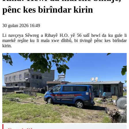
pênc kes birîndar kirin
30 gulan 2026 16:49
Li navçeya Sêwreg a Rihayê H.O. yê 56 salî hewl da ku gule li
marekê reşîne ku li mala xwe dîtibû, bi tivingê pênc kes birîndar
kirin.