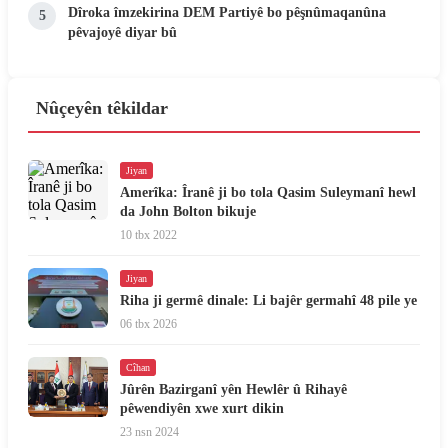
Dîroka îmzekirina DEM Partiyê bo pêşnûmaqanûna
5
pêvajoyê diyar bû
Nûçeyên têkildar
Jiyan
Amerîka: Îranê ji bo tola Qasim Suleymanî hewl
da John Bolton bikuje
10 tbx 2022
Jiyan
Riha ji germê dinale: Li bajêr germahî 48 pile ye
06 tbx 2026
Cîhan
Jûrên Bazirganî yên Hewlêr û Rihayê
pêwendiyên xwe xurt dikin
23 nsn 2024