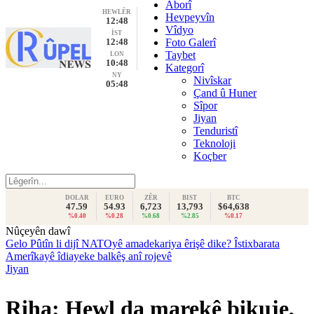
Aborî
HEWLÊR
Hevpeyvîn
12:48
Vîdyo
İST
12:48
Foto Galerî
Taybet
LON
10:48
Kategorî
NY
Nivîskar
05:48
Çand û Huner
Sîpor
Jiyan
Tenduristî
Teknoloji
Koçber
DOLAR
EURO
ZÊR
BIST
BTC
47.59
54.93
6,723
13,793
$64,638
%0.40
%0.28
%0.68
%2.85
%0.17
Nûçeyên dawî
Gelo Pûtîn li dijî NATOyê amadekariya êrişê dike? Îstixbarata
Amerîkayê îdiayeke balkêş anî rojevê
Jiyan
Riha: Hewl da marekê bikuje,