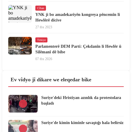
Cîhan
YNK ji bo amadekariyên kongreya pêncemîn li
Hewlêrê dicive
27 tbx 2023
Tirkiye
Parlamenterê DEM Parti: Çekdanîn li Hewlêr û
Silêmanî dê bibe
07 tbx 2026
Ev vîdyo jî dikare we eleqedar bike
Suriye'deki Hristiyan azınlık da protestolara
başladı
Suriye'de kimin kiminle savaştığı hala belirsiz