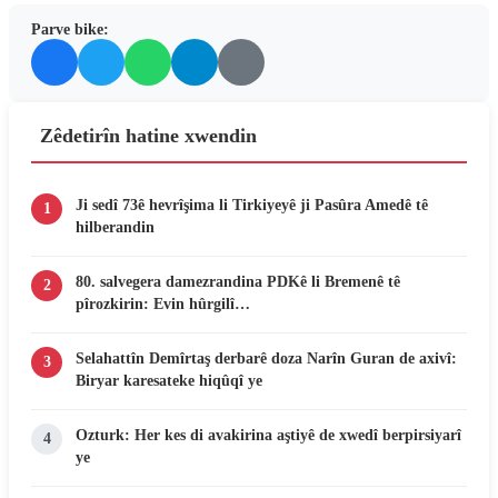
Parve bike:
Zêdetirîn hatine xwendin
Ji sedî 73ê hevrîşima li Tirkiyeyê ji Pasûra Amedê tê
1
hilberandin
80. salvegera damezrandina PDKê li Bremenê tê
2
pîrozkirin: Evin hûrgilî…
Selahattîn Demîrtaş derbarê doza Narîn Guran de axivî:
3
Biryar karesateke hiqûqî ye
Ozturk: Her kes di avakirina aştiyê de xwedî berpirsiyarî
4
ye