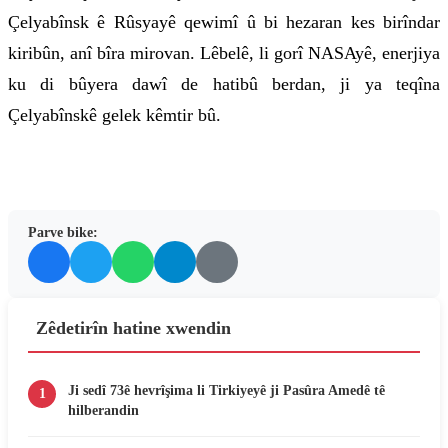
Çelyabînsk ê Rûsyayê qewimî û bi hezaran kes birîndar
kiribûn, anî bîra mirovan. Lêbelê, li gorî NASAyê, enerjiya
ku di bûyera dawî de hatibû berdan, ji ya teqîna
Çelyabînskê gelek kêmtir bû.
Parve bike:
Zêdetirîn hatine xwendin
Ji sedî 73ê hevrîşima li Tirkiyeyê ji Pasûra Amedê tê
1
hilberandin