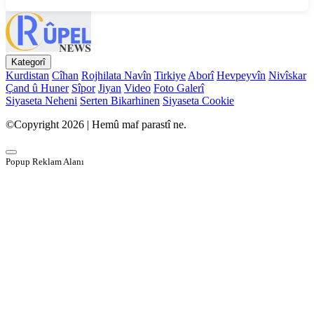
Kategorî
Kurdistan
Cîhan
Rojhilata Navîn
Tirkiye
Aborî
Hevpeyvîn
Nivîskar
Çand û Huner
Sîpor
Jiyan
Video
Foto Galerî
Siyaseta Neheni
Serten Bikarhinen
Siyaseta Cookie
©Copyright 2026 | Hemû maf parastî ne.
Popup Reklam Alanı