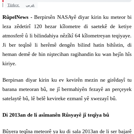
|
Türkçe
عربي
RûpelNews -
Berpirsên NASAyê diyar kirin ku meteor bi
leza zêdetirî 120 hezar kîlometre di saetekê de ketiye
atmosferê û li bilindahiya nêzîkî 64 kîlometreyan teqiyaye.
Ji ber teqînê li herêmê dengên bilind hatin bihîstin, di
heman demê de hin niştecihan ragihandin ku wan hejîn hîs
kiriye.
Berpirsan diyar kirin ku ev kevirên mezin ne girêdayî tu
barana meteoran bû, ne jî bermahiyên fezayê an perçeyek
satelaytê bû, lê belê kevireke ezmanî yê xwezayî bû.
Di 2013an de li asîmanên Rûsyayê jî teqîya bû
Bûyera teqîna meteorê ya ku di sala 2013an de li ser bajarê