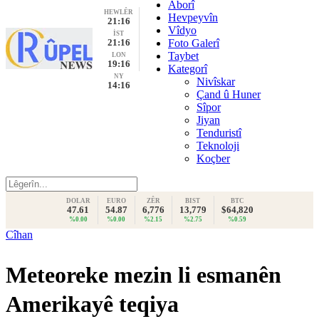
Aborî
HEWLÊR
Hevpeyvîn
21:16
Vîdyo
İST
21:16
Foto Galerî
Taybet
LON
19:16
Kategorî
NY
Nivîskar
14:16
Çand û Huner
Sîpor
Jiyan
Tenduristî
Teknoloji
Koçber
DOLAR
EURO
ZÊR
BIST
BTC
47.61
54.87
6,776
13,779
$64,820
%0.00
%0.00
%2.15
%2.75
%0.59
Cîhan
Meteoreke mezin li esmanên
Amerikayê teqiya