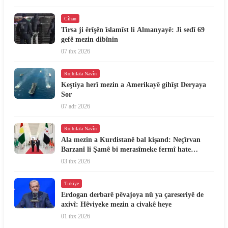
Cîhan
Tirsa ji êrîşên îslamîst li Almanyayê: Ji sedî 69
gefê mezin dibînin
07 tbx 2026
Rojhilata Navîn
Keştiya herî mezin a Amerikayê gihîşt Deryaya
Sor
07 adr 2026
Rojhilata Navîn
Ala mezin a Kurdistanê bal kişand: Neçîrvan
Barzanî li Şamê bi merasîmeke fermî hate
pêşwazîkirin
03 tbx 2026
Tirkiye
Erdogan derbarê pêvajoya nû ya çareseriyê de
axivî: Hêviyeke mezin a civakê heye
01 tbx 2026