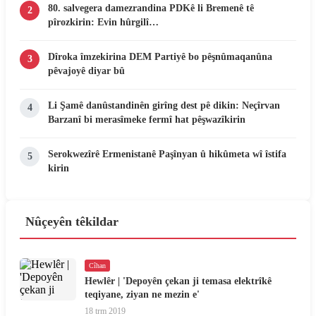
80. salvegera damezrandina PDKê li Bremenê tê
2
pîrozkirin: Evin hûrgilî…
Dîroka îmzekirina DEM Partiyê bo pêşnûmaqanûna
3
pêvajoyê diyar bû
Li Şamê danûstandinên girîng dest pê dikin: Neçîrvan
4
Barzanî bi merasîmeke fermî hat pêşwazîkirin
Serokwezîrê Ermenistanê Paşînyan û hikûmeta wî îstifa
5
kirin
Nûçeyên têkildar
Cîhan
Hewlêr | 'Depoyên çekan ji temasa elektrîkê
teqiyane, ziyan ne mezin e'
18 trm 2019