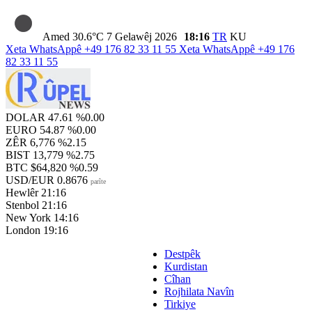
Amed
30.6°C
7 Gelawêj 2026
18:16
TR
KU
Xeta WhatsAppê
+49 176 82 33 11 55
Xeta WhatsAppê
+49 176
82 33 11 55
DOLAR
47.61
%0.00
EURO
54.87
%0.00
ZÊR
6,776
%2.15
BIST
13,779
%2.75
BTC
$64,820
%0.59
USD/EUR
0.8676
parîte
Hewlêr
21:16
Stenbol
21:16
New York
14:16
London
19:16
Destpêk
Kurdistan
Cîhan
Rojhilata Navîn
Tirkiye