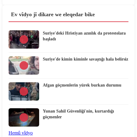
Ev vîdyo jî dikare we eleqedar bike
Suriye'deki Hristiyan azınlık da protestolara
başladı
Suriye'de kimin kiminle savaştığı hala belirsiz
Afgan göçmenlerin yürek burkan durumu
Yunan Sahil Güvenliği'nin, kurtardığı
göçmenler
Hemû vîdyo