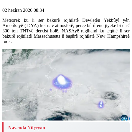
02 hezîran 2026 08:34
Meteorek ku li ser bakurê rojhilatê Dewletên Yekbûyî yên
Amerîkayê ( DYA) ket nav atmosferê, perçe bû û enerjiyeke bi qasî
300 ton TNTyê derxist holê. NASAyê ragihand ku teqînê li ser
bakurê rojhilatê Massachusetts û başûrê rojhilatê New Hampshireê
rûda.
Navenda Nûçeyan