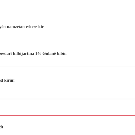
 yên namzetan eskere kir
besdarî hilbijartina 14ê Gulanê bibin
d kirin!
dı