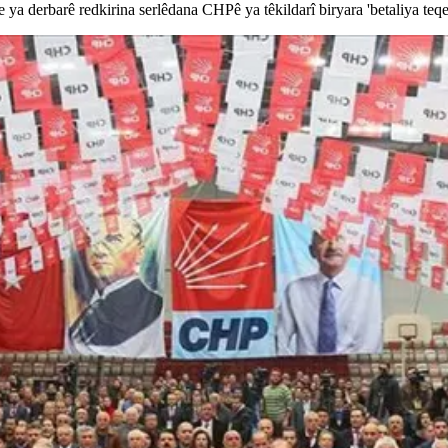
ya derbarê redkirina serlêdana CHPê ya têkildarî biryara 'betaliya teqe