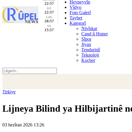
Hevpeyvîn
22:57
Vîdyo
İST
22:57
Foto Galerî
Taybet
LON
20:57
Kategorî
NY
Nivîskar
15:57
Çand û Huner
Sîpor
Jiyan
Tenduristî
Teknoloji
Koçber
Tirkiye
Lijneya Bilind ya Hilbijartinê 
03 hezîran 2026 13:26