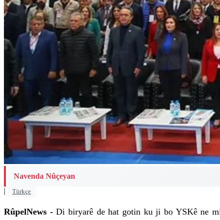
Navenda Nûçeyan
|
Türkçe
RûpelNews -
Di biryarê de hat gotin ku ji bo YSKê ne mi