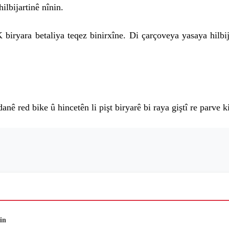
ilbijartinê nînin.
iryara betaliya teqez binirxîne. Di çarçoveya yasaya hilbi
nê red bike û hincetên li pişt biryarê bi raya giştî re parve ki
in