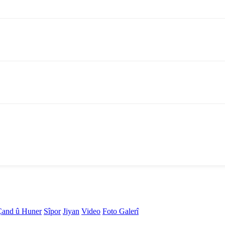
Çand û Huner
Sîpor
Jiyan
Video
Foto Galerî