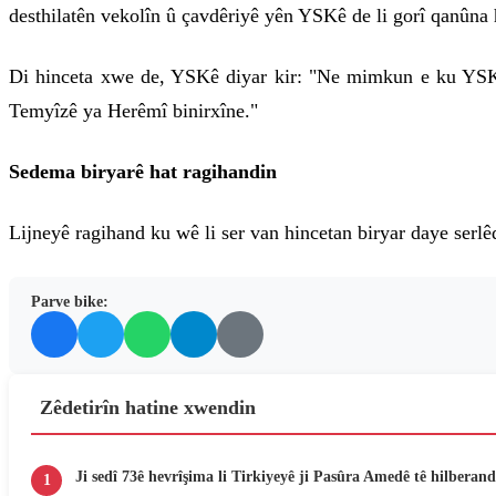
desthilatên vekolîn û çavdêriyê yên YSKê de li gorî qanûna h
Di hinceta xwe de, YSKê diyar kir: "Ne mimkun e ku YSK b
Temyîzê ya Herêmî binirxîne."
Sedema biryarê hat ragihandin
Lijneyê ragihand ku wê li ser van hincetan biryar daye serlêda
Parve bike:
Zêdetirîn hatine xwendin
Ji sedî 73ê hevrîşima li Tirkiyeyê ji Pasûra Amedê tê hilberand
1