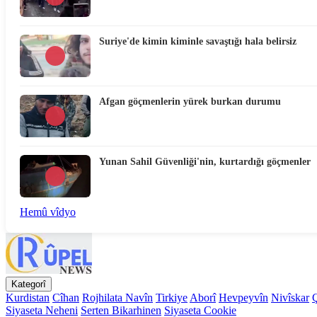
Suriye'de kimin kiminle savaştığı hala belirsiz
Afgan göçmenlerin yürek burkan durumu
Yunan Sahil Güvenliği'nin, kurtardığı göçmenler
Hemû vîdyo
Kategorî
Kurdistan
Cîhan
Rojhilata Navîn
Tirkiye
Aborî
Hevpeyvîn
Nivîskar
Siyaseta Neheni
Serten Bikarhinen
Siyaseta Cookie