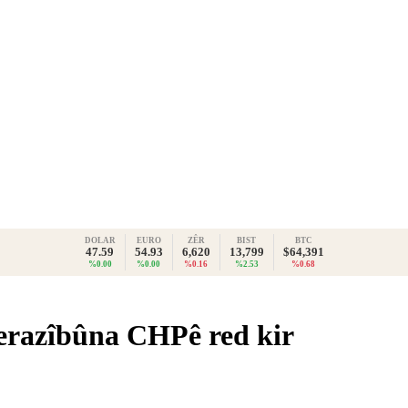
DOLAR
EURO
ZÊR
BIST
BTC
47.59
54.93
6,620
13,799
$64,391
%0.00
%0.00
%0.16
%2.53
%0.68
nerazîbûna CHPê red kir