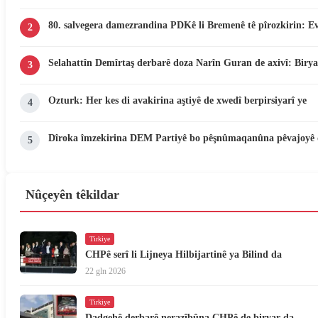
80. salvegera damezrandina PDKê li Bremenê tê pîrozkirin: E
2
Selahattîn Demîrtaş derbarê doza Narîn Guran de axivî: Birya
3
Ozturk: Her kes di avakirina aştiyê de xwedî berpirsiyarî ye
4
Dîroka îmzekirina DEM Partiyê bo pêşnûmaqanûna pêvajoyê 
5
Nûçeyên têkildar
Tirkiye
CHPê serî li Lijneya Hilbijartinê ya Bilind da
22 gln 2026
Tirkiye
Dadgehê derbarê nerazîbûna CHPê de biryar da