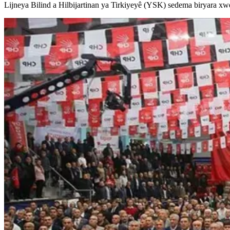
Lijneya Bilind a Hilbijartinan ya Tirkiyeyê (YSK) sedema biryara xwe 