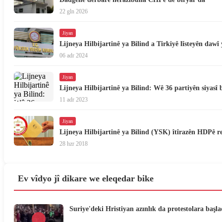
22 gln 2026
Jiyan
Lijneya Hilbijartinê ya Bilind a Tirkiyê lîsteyên dawî
06 adr 2024
Jiyan
Lijneya Hilbijartinê ya Bilind: Wê 36 partiyên siyasî 
11 adr 2023
Jiyan
Lijneya Hilbijartinê ya Bilind (YSK) îtîrazên HDPê re
28 hzr 2018
Ev vîdyo jî dikare we eleqedar bike
Suriye'deki Hristiyan azınlık da protestolara başla