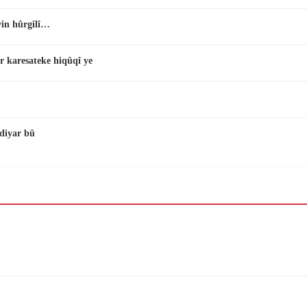
vin hûrgilî…
r karesateke hiqûqî ye
diyar bû