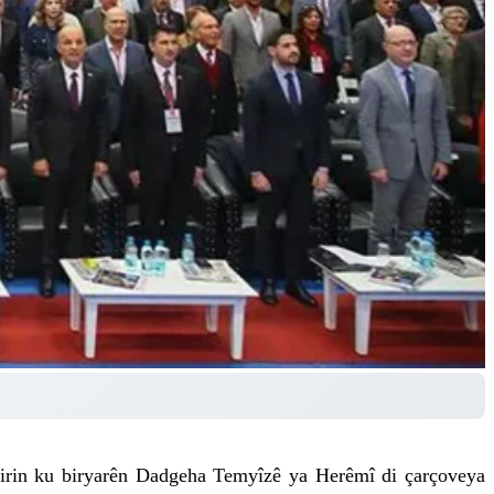
nkirin ku biryarên Dadgeha Temyîzê ya Herêmî di çarçoveya