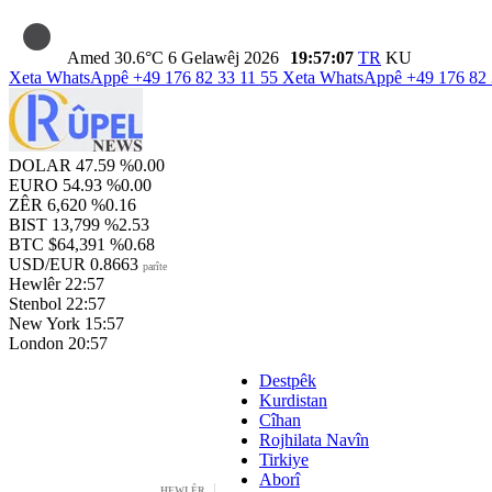
Amed
30.6°C
6 Gelawêj 2026
19:57:08
TR
KU
Xeta WhatsAppê
+49 176 82 33 11 55
Xeta WhatsAppê
+49 176 82 
DOLAR
47.59
%0.00
EURO
54.93
%0.00
ZÊR
6,620
%0.16
BIST
13,799
%2.53
BTC
$64,391
%0.68
USD/EUR
0.8663
parîte
Hewlêr
22:57
Stenbol
22:57
New York
15:57
London
20:57
Destpêk
Kurdistan
Cîhan
Rojhilata Navîn
Tirkiye
Aborî
HEWLÊR