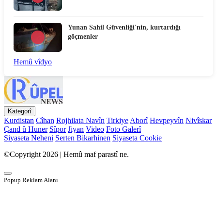
Yunan Sahil Güvenliği'nin, kurtardığı
göçmenler
Hemû vîdyo
Kategorî
Kurdistan
Cîhan
Rojhilata Navîn
Tirkiye
Aborî
Hevpeyvîn
Nivîskar
Çand û Huner
Sîpor
Jiyan
Video
Foto Galerî
Siyaseta Neheni
Serten Bikarhinen
Siyaseta Cookie
©Copyright 2026 | Hemû maf parastî ne.
Popup Reklam Alanı