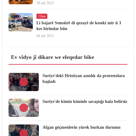
30 adr 2025
Cîhan
Li bajarê Semsûrê di qezayê de kesekî mir û 3
kes birîndar bûn
04 adr 2025
Ev vîdyo jî dikare we eleqedar bike
Suriye'deki Hristiyan azınlık da protestolara
başladı
Suriye'de kimin kiminle savaştığı hala belirsiz
Afgan göçmenlerin yürek burkan durumu