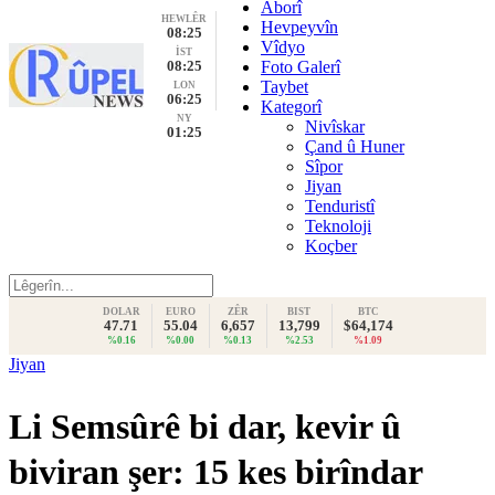
Aborî
HEWLÊR
Hevpeyvîn
08:25
Vîdyo
İST
08:25
Foto Galerî
Taybet
LON
06:25
Kategorî
NY
Nivîskar
01:25
Çand û Huner
Sîpor
Jiyan
Tenduristî
Teknoloji
Koçber
DOLAR
EURO
ZÊR
BIST
BTC
47.71
55.04
6,657
13,799
$64,174
%0.16
%0.00
%0.13
%2.53
%1.09
Jiyan
Li Semsûrê bi dar, kevir û
biviran şer: 15 kes birîndar