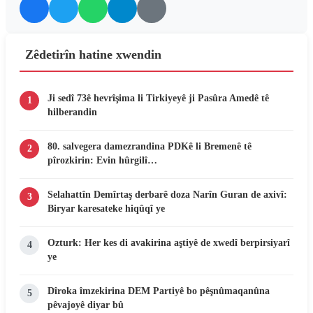
Zêdetirîn hatine xwendin
Ji sedî 73ê hevrîşima li Tirkiyeyê ji Pasûra Amedê tê
1
hilberandin
80. salvegera damezrandina PDKê li Bremenê tê
2
pîrozkirin: Evin hûrgilî…
Selahattîn Demîrtaş derbarê doza Narîn Guran de axivî:
3
Biryar karesateke hiqûqî ye
Ozturk: Her kes di avakirina aştiyê de xwedî berpirsiyarî
4
ye
Dîroka îmzekirina DEM Partiyê bo pêşnûmaqanûna
5
pêvajoyê diyar bû