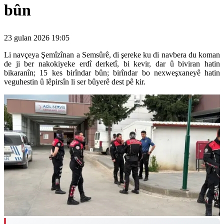
bûn
23 gulan 2026 19:05
Li navçeya Şemîzînan a Semsûrê, di şereke ku di navbera du koman
de ji ber nakokiyeke erdî derketî, bi kevir, dar û biviran hatin
bikaranîn; 15 kes birîndar bûn; birîndar bo nexweşxaneyê hatin
veguhestin û lêpirsîn li ser bûyerê dest pê kir.