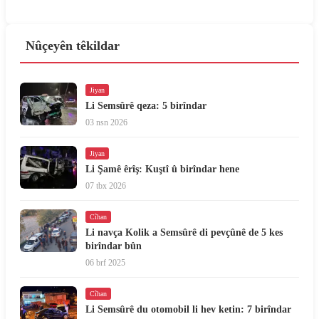
Nûçeyên têkildar
Jiyan
Li Semsûrê qeza: 5 birîndar
03 nsn 2026
Jiyan
Li Şamê êrîş: Kuştî û birîndar hene
07 tbx 2026
Cîhan
Li navça Kolik a Semsûrê di pevçûnê de 5 kes
birîndar bûn
06 brf 2025
Cîhan
Li Semsûrê du otomobil li hev ketin: 7 birîndar