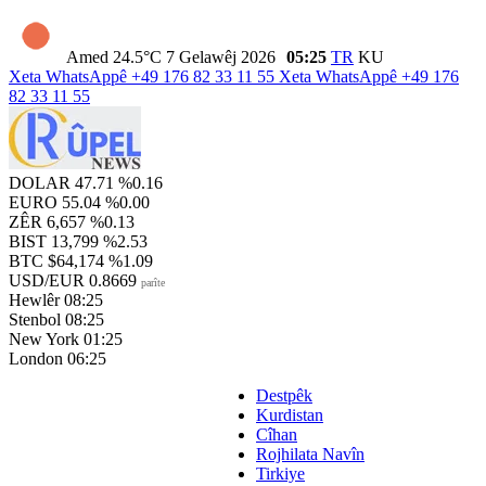
Amed
24.5°C
7 Gelawêj 2026
05:25
TR
KU
Xeta WhatsAppê
+49 176 82 33 11 55
Xeta WhatsAppê
+49 176
82 33 11 55
DOLAR
47.71
%0.16
EURO
55.04
%0.00
ZÊR
6,657
%0.13
BIST
13,799
%2.53
BTC
$64,174
%1.09
USD/EUR
0.8669
parîte
Hewlêr
08:25
Stenbol
08:25
New York
01:25
London
06:25
Destpêk
Kurdistan
Cîhan
Rojhilata Navîn
Tirkiye