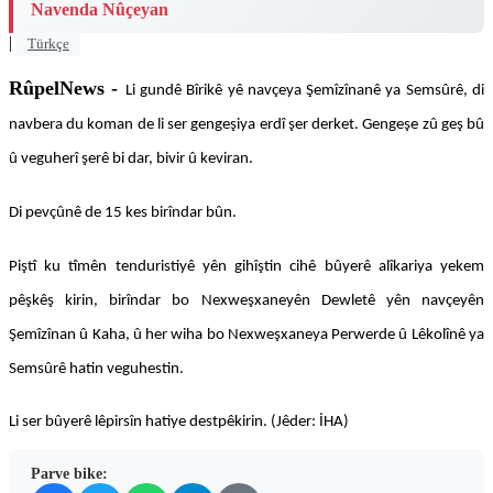
Navenda Nûçeyan
|
Türkçe
RûpelNews -
Li gundê Bîrikê yê navçeya Şemîzînanê ya Semsûrê, di
navbera du koman de li ser gengeşiya erdî şer derket. Gengeşe zû geş bû
û veguherî şerê bi dar, bivir û keviran.
Di pevçûnê de 15 kes birîndar bûn.
Piştî ku tîmên tenduristiyê yên gihîştin cihê bûyerê alîkariya yekem
pêşkêş kirin, birîndar bo Nexweşxaneyên Dewletê yên navçeyên
Şemîzînan û Kaha, û her wiha bo Nexweşxaneya Perwerde û Lêkolînê ya
Semsûrê hatin veguhestin.
Li ser bûyerê lêpirsîn hatiye destpêkirin. (Jêder: İHA)
Parve bike: