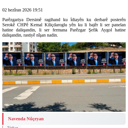
02 hezîran 2026 19:51
Parêzgariya Dersimê ragihand ku îdiayên ku derbarê posterên
Serokê CHPê Kemal Kiliçdaroglu yên ku li bajêr li ser panelan
hatine daliqandin, li ser fermana Parêzgar Şefik Aygol hatine
daliqandin, rastiyê nîşan nadin.
Navenda Nûçeyan
|
Türkçe