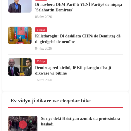
Di navbera DEM Partî û YENÎ Partîyê de nîqaşa
'Selahattin Demirtaş'
08 tbx 2026
Tirkiye
Kiliçdaroglu: Di deshilata CHPê de Demirtaş dê
di girtîgehê de nemîne
04 tbx 2026
Tirkiye
Demirtaş red kiribû, lê Kiliçdaroglu dîsa jî
dixwaze wî bibîne
16 trm 2026
Ev vîdyo jî dikare we eleqedar bike
Suriye'deki Hristiyan azınlık da protestolara
başladı