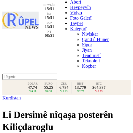
Aborî
HEWLÊR
Hevpeyvîn
15:51
Vîdyo
İST
15:51
Foto Galerî
Taybet
LON
13:51
Kategorî
NY
Nivîskar
08:51
Çand û Huner
Sîpor
Jiyan
Tenduristî
Teknoloji
Koçber
DOLAR
EURO
ZÊR
BIST
BTC
47.74
55.25
6,784
13,779
$64,887
%0.18
%0.32
%0.63
%2.75
%0.35
Kurdistan
Li Dersimê nîqaşa posterên
Kiliçdaroglu