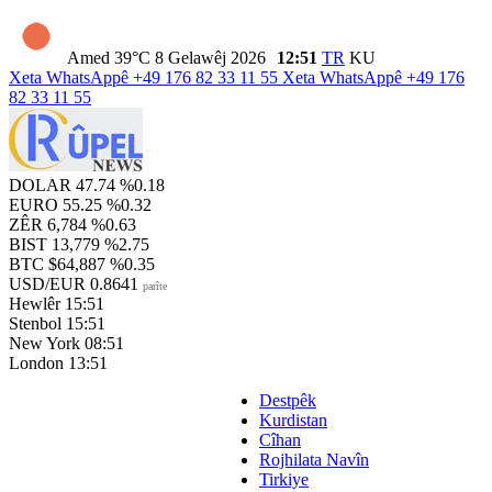
Amed
39°C
8 Gelawêj 2026
12:51
TR
KU
Xeta WhatsAppê
+49 176 82 33 11 55
Xeta WhatsAppê
+49 176
82 33 11 55
DOLAR
47.74
%0.18
EURO
55.25
%0.32
ZÊR
6,784
%0.63
BIST
13,779
%2.75
BTC
$64,887
%0.35
USD/EUR
0.8641
parîte
Hewlêr
15:51
Stenbol
15:51
New York
08:51
London
13:51
Destpêk
Kurdistan
Cîhan
Rojhilata Navîn
Tirkiye