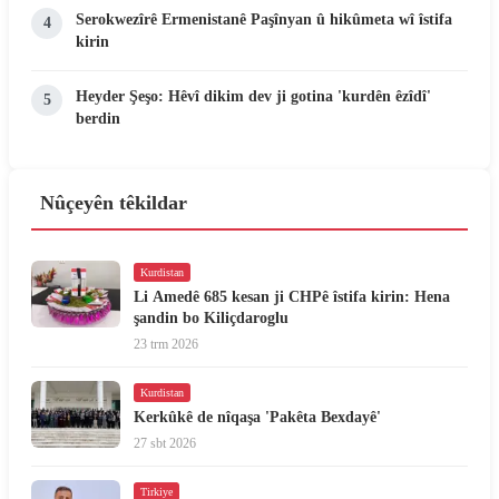
Serokwezîrê Ermenistanê Paşînyan û hikûmeta wî îstifa
4
kirin
Heyder Şeşo: Hêvî dikim dev ji gotina 'kurdên êzîdî'
5
berdin
Nûçeyên têkildar
Kurdistan
Li Amedê 685 kesan ji CHPê îstifa kirin: Hena
şandin bo Kiliçdaroglu
23 trm 2026
Kurdistan
Kerkûkê de nîqaşa 'Pakêta Bexdayê'
27 sbt 2026
Tirkiye