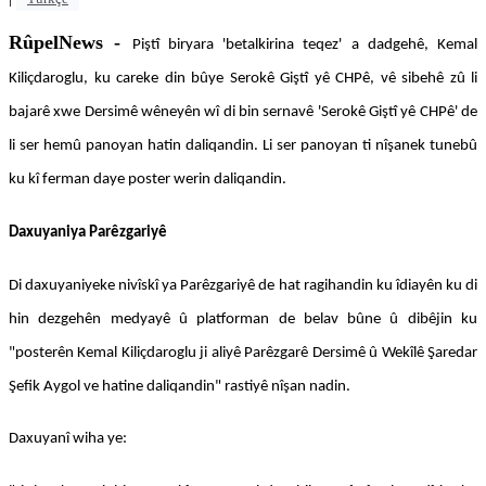
RûpelNews -
Piştî biryara 'betalkirina teqez' a dadgehê, Kemal
Kiliçdaroglu, ku careke din bûye Serokê Giştî yê CHPê, vê sibehê zû li
bajarê xwe Dersimê wêneyên wî di bin sernavê 'Serokê Giştî yê CHPê' de
li ser hemû panoyan hatin daliqandin. Li ser panoyan ti nîşanek tunebû
ku kî ferman daye poster werin daliqandin.
Daxuyaniya Parêzgariyê
Di daxuyaniyeke nivîskî ya Parêzgariyê de hat ragihandin ku îdiayên ku di
hin dezgehên medyayê û platforman de belav bûne û dibêjin ku
"posterên Kemal Kiliçdaroglu ji aliyê Parêzgarê Dersimê û Wekîlê Şaredar
Şefik Aygol ve hatine daliqandin" rastiyê nîşan nadin.
Daxuyanî wiha ye: