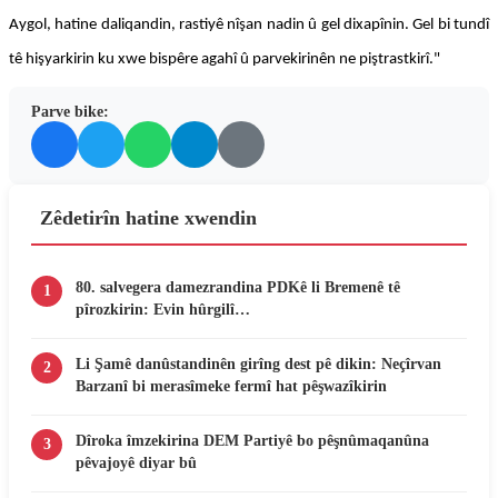
Aygol, hatine daliqandin, rastiyê nîşan nadin û gel dixapînin. Gel bi tundî
tê hişyarkirin ku xwe bispêre agahî û parvekirinên ne piştrastkirî."
Parve bike:
Zêdetirîn hatine xwendin
80. salvegera damezrandina PDKê li Bremenê tê
1
pîrozkirin: Evin hûrgilî…
Li Şamê danûstandinên girîng dest pê dikin: Neçîrvan
2
Barzanî bi merasîmeke fermî hat pêşwazîkirin
Dîroka îmzekirina DEM Partiyê bo pêşnûmaqanûna
3
pêvajoyê diyar bû