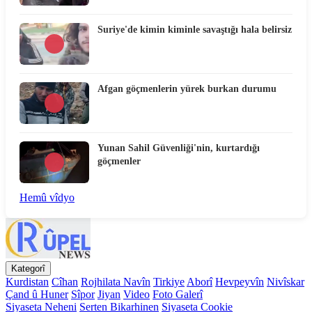
Suriye'de kimin kiminle savaştığı hala belirsiz
Afgan göçmenlerin yürek burkan durumu
Yunan Sahil Güvenliği'nin, kurtardığı
göçmenler
Hemû vîdyo
Kategorî
Kurdistan
Cîhan
Rojhilata Navîn
Tirkiye
Aborî
Hevpeyvîn
Nivîskar
Çand û Huner
Sîpor
Jiyan
Video
Foto Galerî
Siyaseta Neheni
Serten Bikarhinen
Siyaseta Cookie