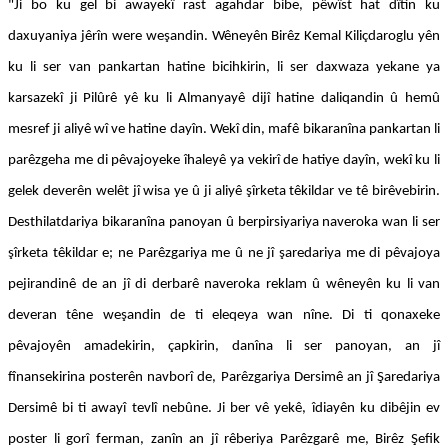
"Ji bo ku gel bi awayekî rast agahdar bibe, pêwîst hat dîtin ku
daxuyaniya jêrîn were weşandin. Wêneyên Birêz Kemal Kiliçdaroglu yên
ku li ser van pankartan hatine bicihkirin, li ser daxwaza yekane ya
karsazekî ji Pilûrê yê ku li Almanyayê dijî hatine daliqandin û hemû
mesref ji aliyê wî ve hatine dayîn. Wekî din, mafê bikaranîna pankartan li
parêzgeha me di pêvajoyeke îhaleyê ya vekirî de hatiye dayîn, wekî ku li
gelek deverên welêt jî wisa ye û ji aliyê şîrketa têkildar ve tê birêvebirin.
Desthilatdariya bikaranîna panoyan û berpirsiyariya naveroka wan li ser
şîrketa têkildar e; ne Parêzgariya me û ne jî şaredariya me di pêvajoya
pejirandinê de an jî di derbarê naveroka reklam û wêneyên ku li van
deveran têne weşandin de ti eleqeya wan nîne. Di ti qonaxeke
pêvajoyên amadekirin, çapkirin, danîna li ser panoyan, an jî
fînansekirina posterên navborî de, Parêzgariya Dersimê an jî Şaredariya
Dersimê bi ti awayî tevlî nebûne. Ji ber vê yekê, îdiayên ku dibêjin ev
poster li gorî ferman, zanîn an jî rêberiya Parêzgarê me, Birêz Şefik