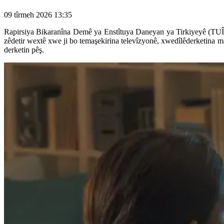
09 tîrmeh 2026 13:35
Rapirsiya Bikaranîna Demê ya Enstîtuya Daneyan ya Tirkiyeyê (TUÎK) 
zêdetir wextê xwe ji bo temaşekirina televîzyonê, xwedîlêderketina m
derketin pêş.