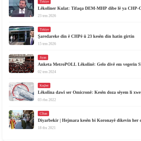
Tirkiye
Lêkolîner Kulat: Tifaqa DEM-MHP dibe lê ya CHP-O
23 trm 2026
Tirkiye
Şaredareke din ê CHPê û 23 kesên din hatin girtin
15 trm 2026
Jiyan
Anketa MetroPOLL Lêkolînê: Gelo divê em vegerin S
02 trm 2024
Koçber
Lêkolîna dawî ser Omicronê: Kesên doza sêyem li xwe d
03 rbn 2022
Cîhan
Diyarbekir | Hejmara kesên bi Koronayê dikevin her d
18 tbx 2021