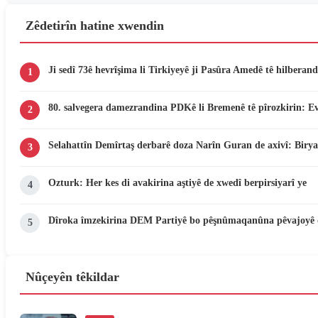
Zêdetirîn hatine xwendin
Ji sedî 73ê hevrîşima li Tirkiyeyê ji Pasûra Amedê tê hilberand
1
80. salvegera damezrandina PDKê li Bremenê tê pîrozkirin: E
2
Selahattîn Demîrtaş derbarê doza Narîn Guran de axivî: Birya
3
Ozturk: Her kes di avakirina aştiyê de xwedî berpirsiyarî ye
4
Dîroka îmzekirina DEM Partiyê bo pêşnûmaqanûna pêvajoyê 
5
Nûçeyên têkildar