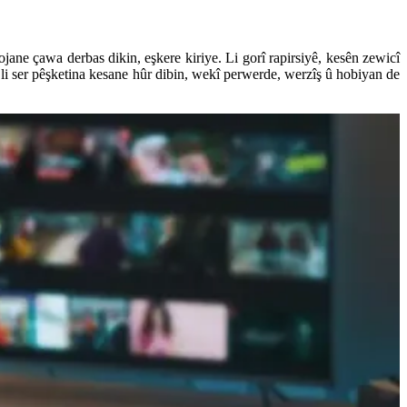
ne çawa derbas dikin, eşkere kiriye. Li gorî rapirsiyê, kesên zewicî
li ser pêşketina kesane hûr dibin, wekî perwerde, werzîş û hobiyan de