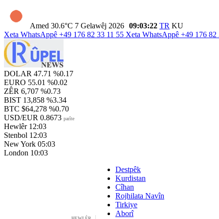
Amed
30.6°C
7 Gelawêj 2026
09:03:23
TR
KU
Xeta WhatsAppê
+49 176 82 33 11 55
Xeta WhatsAppê
+49 176 82 
DOLAR
47.71
%0.17
EURO
55.01
%0.02
ZÊR
6,707
%0.73
BIST
13,858
%3.34
BTC
$64,278
%0.70
USD/EUR
0.8673
parîte
Hewlêr
12:03
Stenbol
12:03
New York
05:03
London
10:03
Destpêk
Kurdistan
Cîhan
Rojhilata Navîn
Tirkiye
Aborî
HEWLÊR