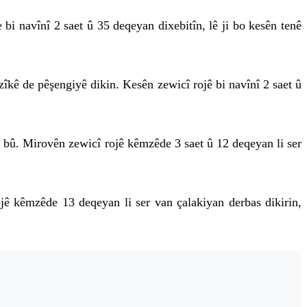
 bi navînî 2 saet û 35 deqeyan dixebitîn, lê ji bo kesên tenê
îkê de pêşengiyê dikin. Kesên zewicî rojê bi navînî 2 saet û
 bû. Mirovên zewicî rojê kêmzêde 3 saet û 12 deqeyan li ser
ê kêmzêde 13 deqeyan li ser van çalakiyan derbas dikirin,