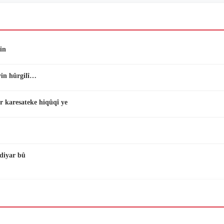
in
vin hûrgilî…
r karesateke hiqûqî ye
diyar bû