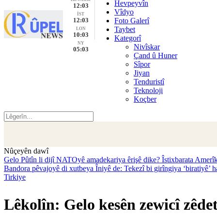
Hevpeyvîn
12:03
Vîdyo
İST
12:03
Foto Galerî
Taybet
LON
10:03
Kategorî
NY
Nivîskar
05:03
Çand û Huner
Sîpor
Jiyan
Tenduristî
Teknoloji
Koçber
Nûçeyên dawî
Gelo Pûtîn li dijî NATOyê amadekariya êrişê dike? Îstixbarata Amerîk
Bandora pêvajoyê di xutbeya Îniyê de: Tekezî bi girîngiya ‘biratiyê’ h
Tirkiye
Lêkolîn: Gelo kesên zewicî zêde