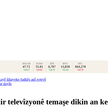
DOLAR
EURO
ZÊR
BIST
BTC
47.71
55.01
6,707
13,858
$64,278
%0.17
%0.02
%0.73
%3.34
%0.70
ayê îdiayeke balkêş anî rojevê
at dayîn
tir televîzyonê temaşe dikin an k