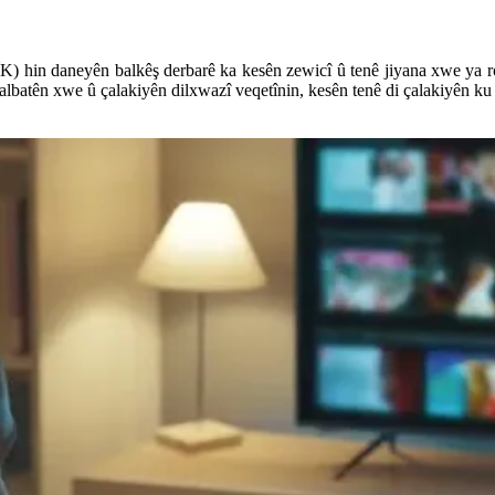
hin daneyên balkêş derbarê ka kesên zewicî û tenê jiyana xwe ya roja
albatên xwe û çalakiyên dilxwazî veqetînin, kesên tenê di çalakiyên ku 