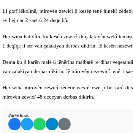
Li gorî lêkolînê, mirovên zewicî ji kesên tenê hinekî zêdeti
ev hejmar 2 saet û 24 deqe bû.
Her wiha hat dîtin ku kesên zewicî di çalakiyên wekî temaşe
1 deqîqe li ser van çalakiyan derbas dikirin, lê kesên nezewi
Dema ku ji karên malê û lênêrîna malbatê re dihat veqetand
van çalakiyan derbas dikirin, lê mirovên nezewicî tenê 1 sae
Her wiha mirovên zewicî zêdetir wextê xwe ji bo karê dil
mirovên zewicî 48 deqeyan derbas dikirin.
Parve bike: