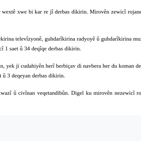
r wextê xwe bi kar re jî derbas dikirin. Mirovên zewicî rojane
kirina televîzyonê, guhdarîkirina radyoyê û guhdarîkirina muz
cî 1 saet û 34 deqîqe derbas dikirin.
in, yek ji cudahiyên herî berbiçav di navbera her du koman de
t û 3 deqeyan derbas dikirin.
xwazî û civînan veqetandibûn. Digel ku mirovên nezewicî roj