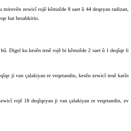
ku mirovên zewicî rojê kêmzêde 8 saet û 44 deqeyan radizan,
eqe hat hesabkirin.
bû. Digel ku kesên tenê rojê bi kêmzêde 2 saet û 1 deqîqe li
îqe ji van çalakiyan re veqetandin, kesên zewicî tenê karîn
ewicî rojê 18 deqîqeyan ji van çalakiyan re veqetandin, ev