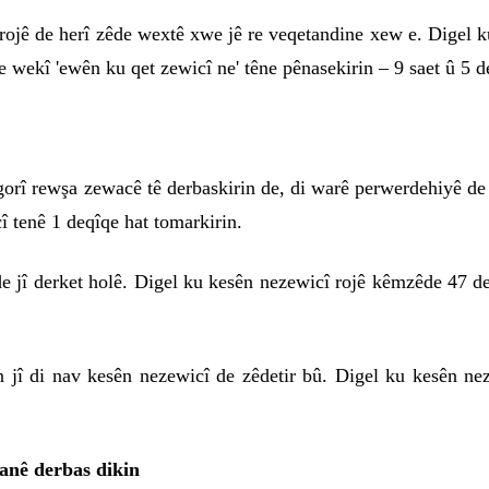
 rojê de herî zêde wextê xwe jê re veqetandine xew e. Digel 
 wekî 'ewên ku qet zewicî ne' têne pênasekirin – 9 saet û 5 d
gorî rewşa zewacê tê derbaskirin de, di warê perwerdehiyê de 
î tenê 1 deqîqe hat tomarkirin.
e jî derket holê. Digel ku kesên nezewicî rojê kêmzêde 47 deq
n jî di nav kesên nezewicî de zêdetir bû. Digel ku kesên nez
ranê derbas dikin