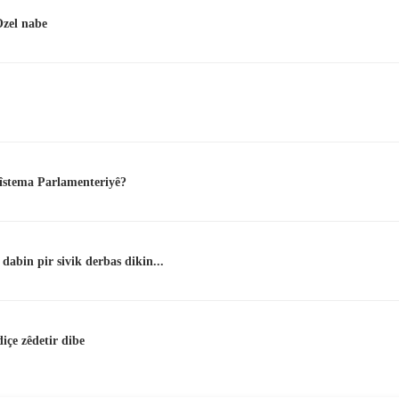
zel nabe
îstema Parlamenteriyê?
abin pir sivik derbas dikin...
içe zêdetir dibe