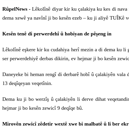
RûpelNews -
Lêkolînê diyar kir ku çalakiya ku kes di nava
dema xewê ya navînî ji bo kesên ezeb – ku ji aliyê TUÎKê ve
Kesên tenê di perwerdehî û hobiyan de pêşeng in
Lêkolînê eşkere kir ku cudahiya herî mezin a di dema ku li 
ser perwerdehiyê derbas dikirin, ev hejmar ji bo kesên zewic
Daneyeke bi heman rengî di derbarê hobî û çalakiyên vala d
13 deqîqeyan veqetînin.
Dema ku ji bo werzîş û çalakiyên li derve dihat veqetandi
hejmar ji bo kesên zewicî 9 deqîqe bû.
Mirovên zewicî zêdetir wextê xwe bi malbatê û li ber ek