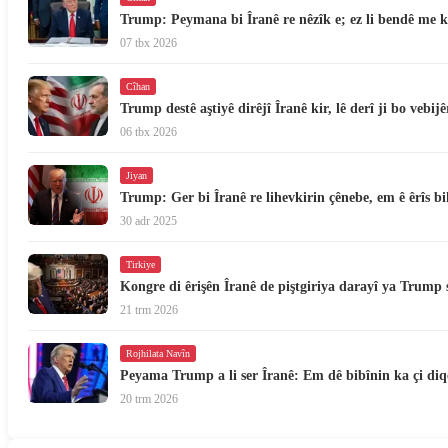
Trump: Peymana bi Îranê re nêzîk e; ez li bendê me k
07 tbx 2026
Cîhan
Trump destê aştiyê dirêjî Îranê kir, lê derî ji bo vebijê
06 tbx 2026
Jiyan
Trump: Ger bi Îranê re lihevkirin çênebe, em ê êrîs bi
30 adr 2025
Tirkiye
Kongre di êrişên Îranê de piştgiriya darayî ya Trump 
21 trm 2026
Rojhilata Navîn
Peyama Trump a li ser Îranê: Em dê bibînin ka çi di
20 trm 2026