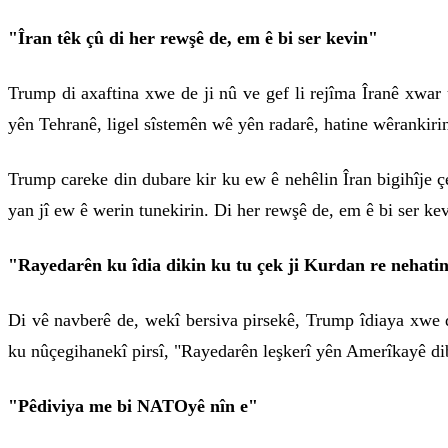
"Îran têk çû di her rewşê de, em ê bi ser kevin"
Trump di axaftina xwe de ji nû ve gef li rejîma Îranê xwar û
yên Tehranê, ligel sîstemên wê yên radarê, hatine wêrankiri
Trump careke din dubare kir ku ew ê nehêlin Îran bigihîje ç
yan jî ew ê werin tunekirin. Di her rewşê de, em ê bi ser kev
"Rayedarên ku îdia dikin ku tu çek ji Kurdan re nehatin
Di vê navberê de, wekî bersiva pirsekê, Trump îdiaya xwe
ku nûçegihanekî pirsî, "Rayedarên leşkerî yên Amerîkayê dib
"Pêdiviya me bi NATOyê nîn e"