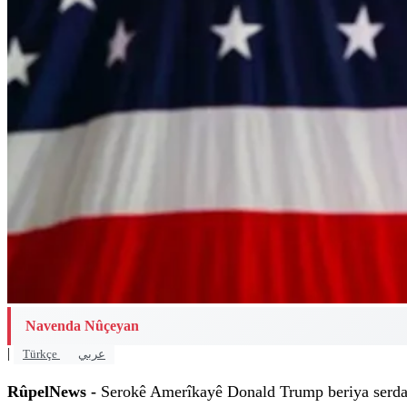
Navenda Nûçeyan
|
Türkçe
عربي
RûpelNews -
Serokê Amerîkayê Donald Trump beriya serdan