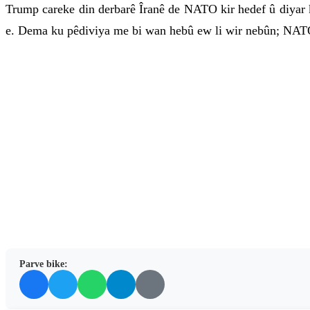
Trump careke din derbarê Îranê de NATO kir hedef û diyar
e. Dema ku pêdiviya me bi wan hebû ew li wir nebûn; NATOy
Parve bike: