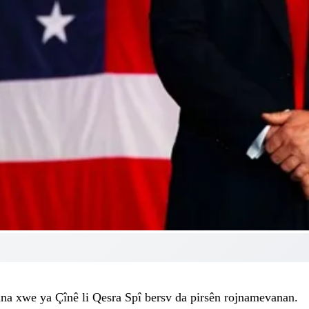
a xwe ya Çînê li Qesra Spî bersv da pirsên rojnamevanan.