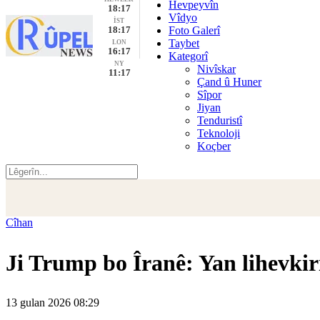
Hevpeyvîn
18:17
Vîdyo
İST
18:17
Foto Galerî
Taybet
LON
16:17
Kategorî
NY
Nivîskar
11:17
Çand û Huner
Sîpor
Jiyan
Tenduristî
Teknoloji
Koçber
Cîhan
Ji Trump bo Îranê: Yan lihevkir
13 gulan 2026 08:29