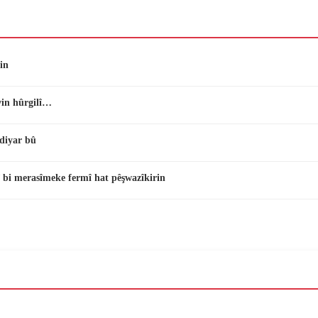
in
vin hûrgilî…
diyar bû
 bi merasîmeke fermî hat pêşwazîkirin