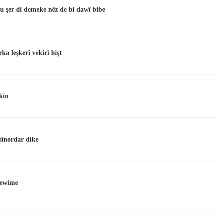
u şer di demeke nêz de bi dawî bibe
rka leşkerî vekirî hişt
kin
sînordar dike
qewime