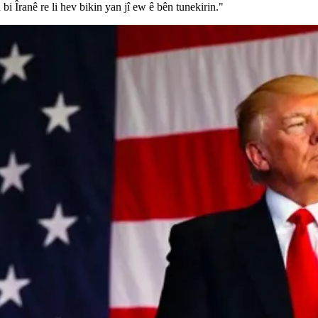
 Îranê re li hev bikin yan jî ew ê bên tunekirin."