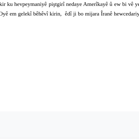
 kir ku hevpeymaniyê piştgirî nedaye Amerîkayê û ew bi vê 
ê em gelekî bêhêvî kirin, êdî ji bo mijara Îranê hewcedariy