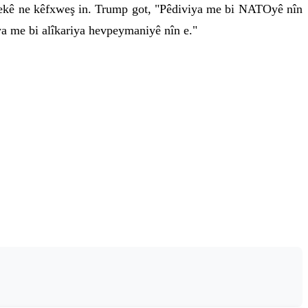
yekê ne kêfxweş in. Trump got, "Pêdiviya me bi NATOyê nîn
a me bi alîkariya hevpeymaniyê nîn e."