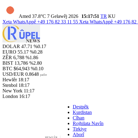
Amed
37.8°C
7 Gelawêj 2026
15:17:52
TR
KU
Xeta WhatsAppê
+49 176 82 33 11 55
Xeta WhatsAppê
+49 176 82 
DOLAR
47.71
%0.17
EURO
55.17
%0.28
ZÊR
6,788
%1.86
BIST
13,786
%2.80
BTC
$64,943
%0.10
USD/EUR
0.8648
parîte
Hewlêr
18:17
Stenbol
18:17
New York
11:17
London
16:17
Destpêk
Kurdistan
Cîhan
Rojhilata Navîn
Tirkiye
Aborî
HEWLÊR