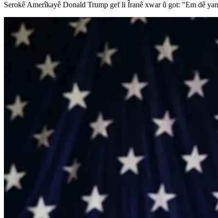
Serokê Amerîkayê Donald Trump gef li Îranê xwar û got: "Em dê yan bi