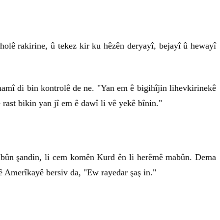
 holê rakirine, û tekez kir ku hêzên deryayî, bejayî û hewayî
amî di bin kontrolê de ne. "Yan em ê bigihîjin lihevkirinekê
 rast bikin yan jî em ê dawî li vê yekê bînin."
atibûn şandin, li cem komên Kurd ên li herêmê mabûn. Dema
ê Amerîkayê bersiv da, "Ew rayedar şaş in."