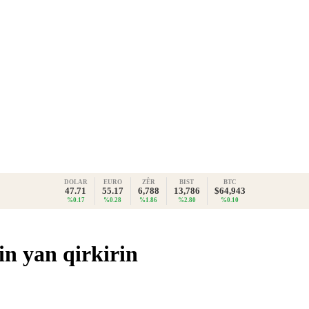
DOLAR
EURO
ZÊR
BIST
BTC
47.71
55.17
6,788
13,786
$64,943
%0.17
%0.28
%1.86
%2.80
%0.10
in yan qirkirin