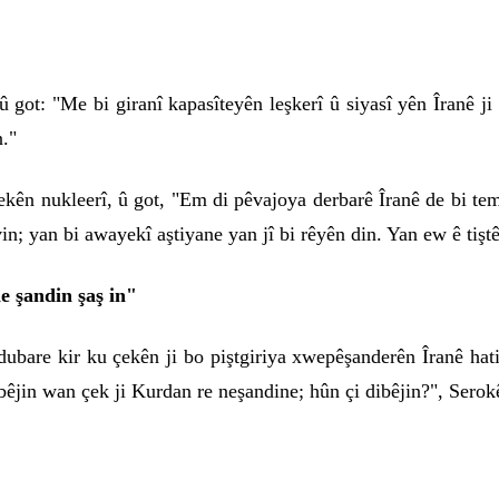
 got: "Me bi giranî kapasîteyên leşkerî û siyasî yên Îranê ji
n."
ekên nukleerî, û got, "Em di pêvajoya derbarê Îranê de bi tem
in; yan bi awayekî aştiyane yan jî bi rêyên din. Yan ew ê tiştê
e şandin şaş in"
 dubare kir ku çekên ji bo piştgiriya xwepêşanderên Îranê h
êjin wan çek ji Kurdan re neşandine; hûn çi dibêjin?", Serok