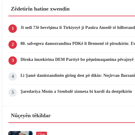
Zêdetirîn hatine xwendin
Ji sedî 73ê hevrîşima li Tirkiyeyê ji Pasûra Amedê tê hilberand
1
80. salvegera damezrandina PDKê li Bremenê tê pîrozkirin: E
2
Dîroka îmzekirina DEM Partiyê bo pêşnûmaqanûna pêvajoyê 
3
Li Şamê danûstandinên girîng dest pê dikin: Neçîrvan Barzanî
4
Şaredariya Mezin a Stenbolê xizmeta bi kurdî da destpêkirin
5
Nûçeyên têkildar
Cîhan