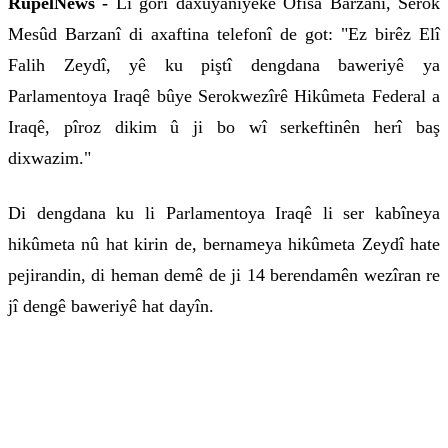
RûpelNews -
Li gorî daxuyaniyeke Ofîsa Barzanî, Serok
Mesûd Barzanî di axaftina telefonî de got: "Ez birêz Elî
Falih Zeydî, yê ku piştî dengdana baweriyê ya
Parlamentoya Iraqê bûye Serokwezîrê Hikûmeta Federal a
Iraqê, pîroz dikim û ji bo wî serkeftinên herî baş
dixwazim."
Di dengdana ku li Parlamentoya Iraqê li ser kabîneya
hikûmeta nû hat kirin de, bernameya hikûmeta Zeydî hate
pejirandin, di heman demê de ji 14 berendamên wezîran re
jî dengê baweriyê hat dayîn.