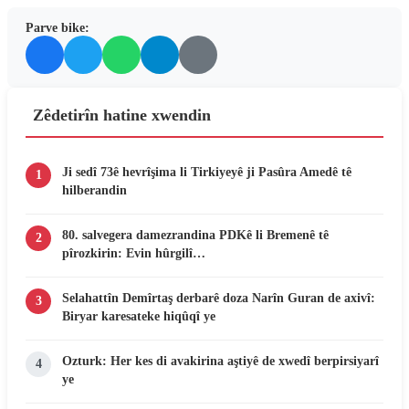
Parve bike:
Zêdetirîn hatine xwendin
Ji sedî 73ê hevrîşima li Tirkiyeyê ji Pasûra Amedê tê
1
hilberandin
80. salvegera damezrandina PDKê li Bremenê tê
2
pîrozkirin: Evin hûrgilî…
Selahattîn Demîrtaş derbarê doza Narîn Guran de axivî:
3
Biryar karesateke hiqûqî ye
Ozturk: Her kes di avakirina aştiyê de xwedî berpirsiyarî
4
ye