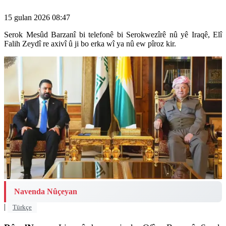
15 gulan 2026 08:47
Serok Mesûd Barzanî bi telefonê bi Serokwezîrê nû yê Iraqê, Elî
Falih Zeydî re axivî û ji bo erka wî ya nû ew pîroz kir.
Navenda Nûçeyan
|
Türkçe