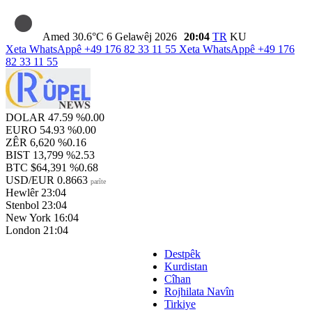
Amed
30.6°C
6 Gelawêj 2026
20:04
TR
KU
Xeta WhatsAppê
+49 176 82 33 11 55
Xeta WhatsAppê
+49 176
82 33 11 55
DOLAR
47.59
%0.00
EURO
54.93
%0.00
ZÊR
6,620
%0.16
BIST
13,799
%2.53
BTC
$64,391
%0.68
USD/EUR
0.8663
parîte
Hewlêr
23:04
Stenbol
23:04
New York
16:04
London
21:04
Destpêk
Kurdistan
Cîhan
Rojhilata Navîn
Tirkiye