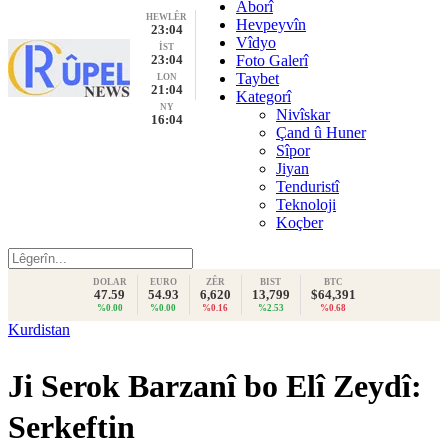
Aborî
HEWLÊR
Hevpeyvîn
23:04
Vîdyo
İST
23:04
Foto Galerî
Taybet
LON
21:04
Kategorî
NY
Nivîskar
16:04
Çand û Huner
Sîpor
Jiyan
Tenduristî
Teknoloji
Koçber
DOLAR
EURO
ZÊR
BIST
BTC
47.59
54.93
6,620
13,799
$64,391
%0.00
%0.00
%0.16
%2.53
%0.68
Kurdistan
Ji Serok Barzanî bo Elî Zeydî:
Serkeftin