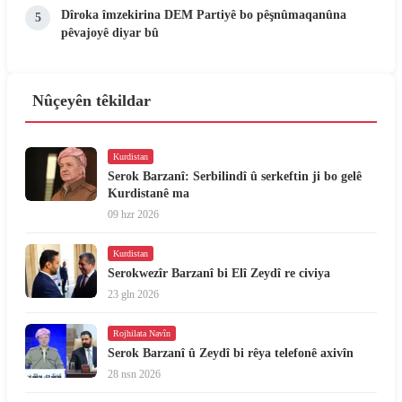
Dîroka îmzekirina DEM Partiyê bo pêşnûmaqanûna
5
pêvajoyê diyar bû
Nûçeyên têkildar
Kurdistan
Serok Barzanî: Serbilindî û serkeftin ji bo gelê
Kurdistanê ma
09 hzr 2026
Kurdistan
Serokwezîr Barzanî bi Elî Zeydî re civiya
23 gln 2026
Rojhilata Navîn
Serok Barzanî û Zeydî bi rêya telefonê axivîn
28 nsn 2026