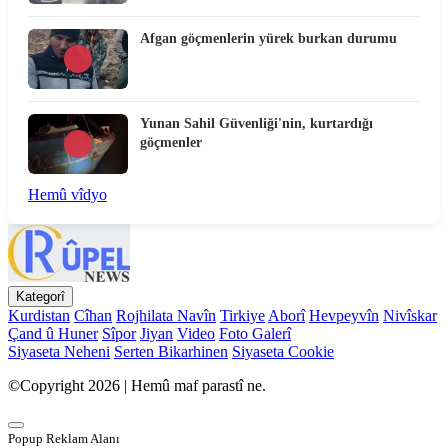
Afgan göçmenlerin yürek burkan durumu
Yunan Sahil Güvenliği'nin, kurtardığı
göçmenler
Hemû vîdyo
Kategorî
Kurdistan
Cîhan
Rojhilata Navîn
Tirkiye
Aborî
Hevpeyvîn
Nivîskar
Çand û Huner
Sîpor
Jiyan
Video
Foto Galerî
Siyaseta Neheni
Serten Bikarhinen
Siyaseta Cookie
©Copyright 2026 | Hemû maf parastî ne.
Popup Reklam Alanı